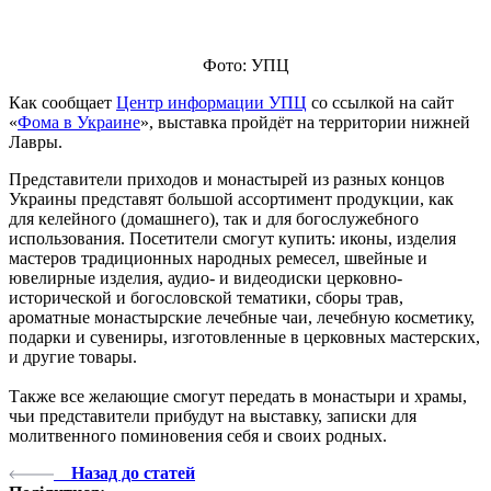
Фото: УПЦ
Как сообщает
Центр информации УПЦ
со ссылкой на сайт
«
Фома в Украине
», выставка пройдёт на территории нижней
Лавры.
Представители приходов и монастырей из разных концов
Украины представят большой ассортимент продукции, как
для келейного (домашнего), так и для богослужебного
использования. Посетители смогут купить: иконы, изделия
мастеров традиционных народных ремесел, швейные и
ювелирные изделия, аудио- и видеодиски церковно-
исторической и богословской тематики, сборы трав,
ароматные монастырские лечебные чаи, лечебную косметику,
подарки и сувениры, изготовленные в церковных мастерских,
и другие товары.
Также все желающие смогут передать в монастыри и храмы,
чьи представители прибудут на выставку, записки для
молитвенного поминовения себя и своих родных.
Назад до статей