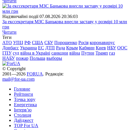
Читати
Надзвичайні події
07.08.2026 20:36:03
За екссекретаря МЗС Банькова внесли заставу у розмірі 10 млн
грн
Читати
Теги
АТО
УПЦ
РФ
США
СБУ
Порошенко
Росія
коронавирус
Донбасс
Украина
ЕС
ДТП
Рада
Крым
Кабмин
Киев
НБУ
ООС
ГПУ
суд
війна в Україні
санкции
війна
Путин
Трамп
газ
НАБУ
пожар
Польша
выборы
© Copyright
2001—2026
FORUA
. Редакція:
mail@for-ua.com
Головне
Рейтинги
Точка зору
Енергетика
Інтерв’ю
Столиця
Дайджест
TOP For UA