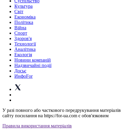
Суспiльство
Культура
Світ
Економіка
Політика
Війна
Спорт
Здоров'я
Технології
Аналітика
Екологія
Новини компаній
Надзвичайні події
Досьє
ИнфоFor
У разі повного або часткового передрукування матеріалів
сайту посилання на https://for-ua.com є обов'язковим
Правила використання матеріалів