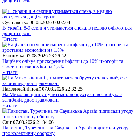
дощі та грози
Суспiльство
08.08.2026 00:02:04
В Україні 8-9 серпня утримається спека, в неділю очікуються
дощі та грози
Читати
Економіка
07.08.2026 23:29:52
Нацбанк очікує прискорення інфляції до 10% цьогоріч та
зростання економіки на 1,8%
Читати
Надзвичайні події
07.08.2026 22:32:25
На Миколаївщині у пункті металобрухту стався вибух: є
загиблий, двоє травмовані
Читати
Свiт
07.08.2026 21:34:06
Пакистан, Туреччина та Саудівська Аравія підписали угоду
про колективну оборону