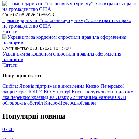
Свiт
07.08.2026 10:56:23
Трамп вдарив по "пологовому туризму": хто втратить право
на громадянство США
Читати
Суспiльство
07.08.2026 10:15:00
Українцям за кордоном спростили правила оформлення
паспортів
Читати
Популярнi статтi
Сибіга: Японія підтримає відновлення Києво-Печерської
лаври через ЮНЕСКО
У центрі Києва хочуть звести висотку,
яка перекриє краєвид на Лавру
22 червня на Разбезе ООН
обговорять обстріл Києво-Печерської лаври
Популярнi новини
07.08