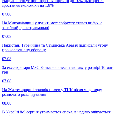
Нацбанк очікує прискорення інфляції до 10% цьогоріч та
зростання економіки на 1,8%
07.08
На Миколаївщині у пункті металобрухту стався вибух: є
загиблий, двоє травмовані
07.08
Пакистан, Туреччина та Саудівська Аравія підписали угоду
про колективну оборону
07.08
За екссекретаря МЗС Банькова внесли заставу у розмірі 10 млн
грн
07.08
На Житомирщині чоловік помер у ТЦК після медогляду,
розпочато розслідування
08.08
В Україні 8-9 серпня утримається спека, в неділю очікуються