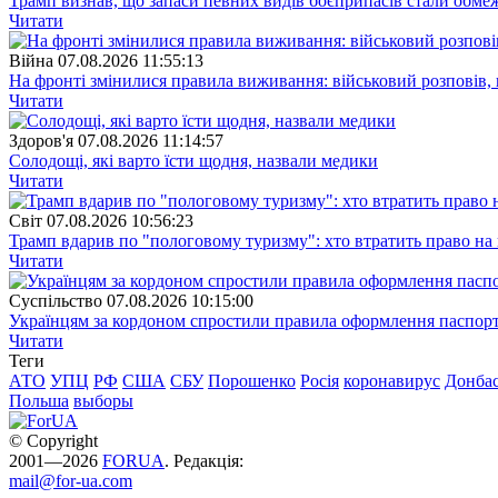
Трамп визнав, що запаси певних видів боєприпасів стали обм
Читати
Війна
07.08.2026 11:55:13
На фронті змінилися правила виживання: військовий розповів, щ
Читати
Здоров'я
07.08.2026 11:14:57
Солодощі, які варто їсти щодня, назвали медики
Читати
Свiт
07.08.2026 10:56:23
Трамп вдарив по "пологовому туризму": хто втратить право н
Читати
Суспiльство
07.08.2026 10:15:00
Українцям за кордоном спростили правила оформлення паспорт
Читати
Теги
АТО
УПЦ
РФ
США
СБУ
Порошенко
Росія
коронавирус
Донба
Польша
выборы
© Copyright
2001—2026
FORUA
. Редакція:
mail@for-ua.com