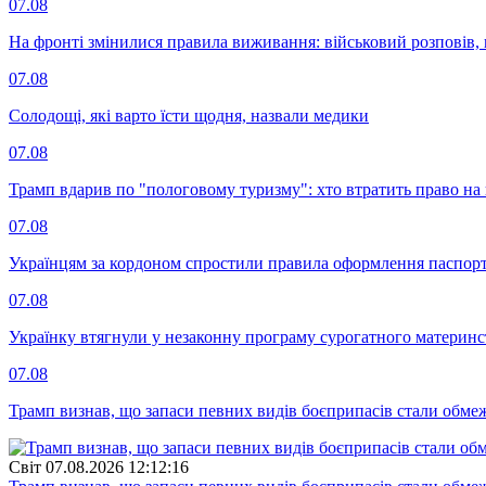
07.08
На фронті змінилися правила виживання: військовий розповів, щ
07.08
Солодощі, які варто їсти щодня, назвали медики
07.08
Трамп вдарив по "пологовому туризму": хто втратить право н
07.08
Українцям за кордоном спростили правила оформлення паспорт
07.08
Українку втягнули у незаконну програму сурогатного материнст
07.08
Трамп визнав, що запаси певних видів боєприпасів стали обм
Свiт
07.08.2026 12:12:16