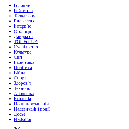
Головне
Рейтинги
Точка зору
Енергетика
Інтерв’ю
Столиця
Дайджест
TOP For UA
Суспiльство
Культура
Світ
Економіка
Політика
Війна
Спорт
Здоров'я
Технології
Аналітика
Екологія
Новини компаній
Надзвичайні події
Досьє
ИнфоFor