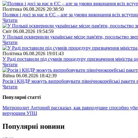
Полiтика
06.08.2026 20:38:50
Поляки і досі за нас в ЄС – але за умови виконання всіх вступ
Читати
Свiт
06.08.2026 19:54:59
У Польщі осквернили українське місце пам'яти, посольство зве
Читати
Полiтика
06.08.2026 19:01:43
У Раді поставили під сумнів процедуру призначення міністра ц
Читати
Війна
06.08.2026 18:42:39
Росія і КНДР можуть випробовувати північнокорейські ракети в
Читати
Популярнi статтi
Митрополит Антоний рассказал, как равнодушие способно уби
верующим УПЦ
Популярнi новини