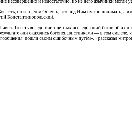
ание несовершенно и недостаточно, но из него язычники могли у
ог есть, но и то, чем Он есть, что под Ним нужно понимать, а и
отий Константинопольский.
 Павел. То есть вследствие тщетных исследований богов об их 
результате они оказались богоненавистниками — в том смысле, ч
огообщения, пошли своим ошибочным путём», - рассказал митр