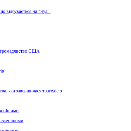
о відбувається на "нулі"
а громадянство США
ів
ва, яка завершилася трагедією
еженішими