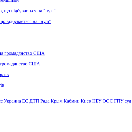
еженішими
о відбувається на "нулі"
а громадянство США
ів
сс
Украина
ЕС
ДТП
Рада
Крым
Кабмин
Киев
НБУ
ООС
ГПУ
суд