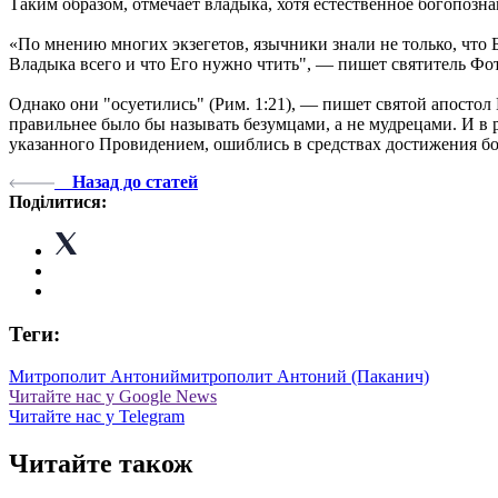
Таким образом, отмечает владыка, хотя естественное богопозн
«По мнению многих экзегетов, язычники знали не только, что Б
Владыка всего и что Его нужно чтить", — пишет святитель Ф
Однако они "осуетились" (Рим. 1:21), — пишет святой апостол
правильнее было бы называть безумцами, а не мудрецами. И в 
указанного Провидением, ошиблись в средствах достижения б
Назад до статей
Поділитися:
Теги:
Митрополит Антоний
митрополит Антоний (Паканич)
Читайте нас у Google News
Читайте нас у Telegram
Читайте також