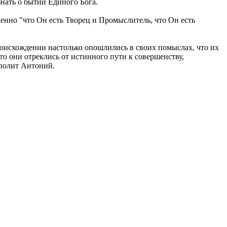
знать о бытии Единого Бога.
менно "что Он есть Творец и Промыслитель, что Он есть
происхождении настолько опошлились в своих помыслах, что их
то они отреклись от истинного пути к совершенству,
ополит Антоний.