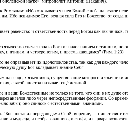
й библейской науке», митрополит Антоний (Паканич).
к Римлянам: «Ибо открывается гнев Божий с неба на всякое неч
ил им. Ибо невидимое Его, вечная сила Его и Божество, от созда
ет равенство и ответственность перед Богом как язычников, так
о язычество сначала знало Бога и знало знанием истинным, но он
у, и птицам, и четвероногим, и пресмыкающимся" (Рим. 1:23).
о не оправдывает их идолопоклонства, так как для каждого челов
еческую душу Бог вкладывает знание Себя.
ым на сердцах язычников, существование которого и язычники 
иках, святой апостол называет ещё истиной.
е и вещи Божественные не только из того, что они в их душе ото
ерез ангелов либо через непосредственные феофании. Со времён
 было забыт, оно слилось с естественными знаниями.
. "Бог поставил перед людьми Своё творение, — пишет святител
ало и мудреца, и необразованного, и скифа, и варвара возносит