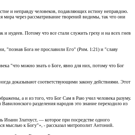
естие и неправду человеков, подавляющих истину неправдою.
ния мира через рассматривание творений видимы, так что они
 и иудеев. Потому что все стали служить греху и на всех гнев
и, "познав Бога не прославили Его" (Рим. 1:21) и "славу
ека "что можно знать о Боге, явно для них, потому что Бог
иногда доказывают соответствующими закону действиями. Этот
бражены, а и из того, что Бог Сам в Раю учил человека разуму.
 Вавилонского разделения народов это знание переходило из
ь Иоанн Златоуст, — которое при посредстве одного
ься мыслью к Богу"», - рассказал митрополит Антоний.