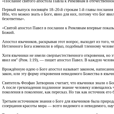
«Послание святого апостола Павла к Римлянам в отечественно
Первый выпуск посвящён 18–20-й строкам 1-й главы послания 
Ибо, что можно знать о Боге, явно для них, потому что Бог яв
безответны».
«Святой апостол Павел в послании к Римлянам впервые показыва
Божий.
Апостол язычников, раскрывая этот вопрос, выходит из того, чт
Нетленного Бога изменили в образ, подобный тленному человек
Хотя язычники не имели сверхъестественного откровения, но эт
явил им" (Рим. 1:19), — пишет апостол Павел. В каждую челов
Врождённую идею о Боге апостол называет законом, написанн
закон, или эту форму откровения невидимого Божества в язычн
Святитель Феофан Затворник считает, что язычники знали о Бог
А после грехопадения подлинное знание человеку извещалось ч
поколения в поколение, как пересказ. Но так как источник его
Третьим источником знания о Боге для язычников была природа
созерцания красоты мира — всего видимого и невидимого, науч