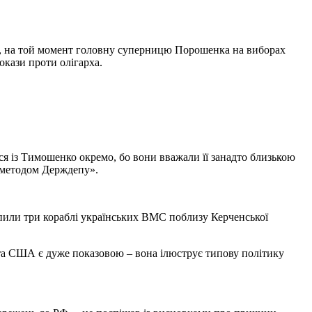
о, на той момент головну суперницю Порошенка на виборах
кази проти олігарха.
ся із Тимошенко окремо, бо вони вважали її занадто близькою
м методом Держдепу».
хопили три кораблі українських ВМС поблизу Керченської
нта США є дуже показовою – вона ілюструє типову політику