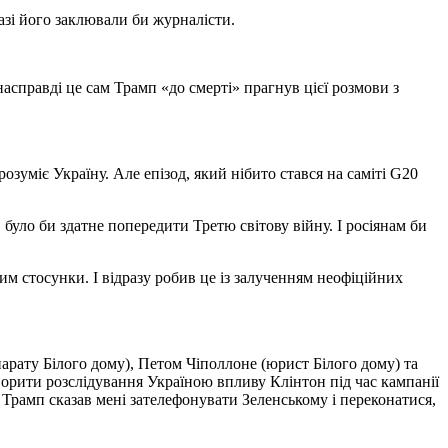
разі його заклювали би журналісти.
насправді це сам Трамп «до смерті» прагнув цієї розмови з
озуміє Україну. Але епізод, який нібито стався на саміті G20
уло би здатне попередити Третю світову війну. І росіянам би
ним стосунки. І відразу робив це із залученням неофіційних
парату Білого дому), Петом Чіполлоне (юрист Білого дому) та
ворити розслідування Україною впливу Клінтон під час кампанії
 Трамп сказав мені зателефонувати Зеленському і переконатися,