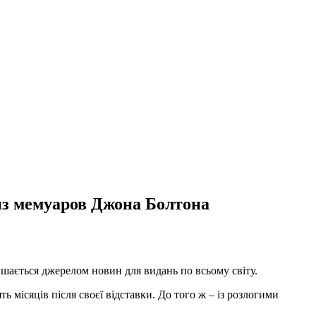
з мемуаров Джона Болтона
шається джерелом новин для видань по всьому світу.
 місяців після своєї відставки. До того ж – із розлогими