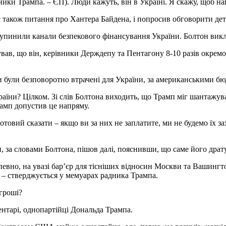
ники Трампа. – ЄП). Люди кажуть, він в Україні. Я скажу, щоб н
 також питання про Хантера Байдена, і попросив обговорити дета
пинили канали безпекового фінансування України. Болтон виклав 
ав, що він, керівники Держдепу та Пентагону 8-10 разів окремо
и були безповоротно втрачені для України, за американськими 
ни? Цілком. Зі слів Болтона виходить, що Трамп міг шантажувати
амп допустив це напряму.
 готовий сказати – якщо ви за них не заплатите, ми не будемо їх 
, за словами Болтона, пішов далі, пояснивши, що саме його драту
, певно, на увазі бар’єр для тісніших відносин Москви та Вашинг
 – стверджується у мемуарах радника Трампа.
гроші?
нтарі, однопартійці Дональда Трампа.