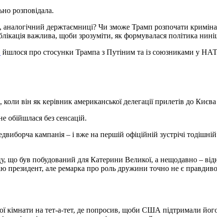
но розповідала.
ус, аналогічний держтаємниці? Чи зможе Трамп розпочати кримін
блікація важлива, щоби зрозуміти, як формувалася політика нин
»
йшлося про стосунки Трампа з Путіним та із союзниками у НАТ
, коли він як керівник американської делегації прилетів до Києв
не обійшлася без сенсацій.
едвиборча кампанія – і вже на першій офіційній зустрічі тодішн
цу, що був побудований для Катерини Великої, а нещодавно – в
ю президент, але ремарка про роль дружини точно не є правдивою
шої кімнати на тет-а-тет, де попросив, щоби США підтримали йог