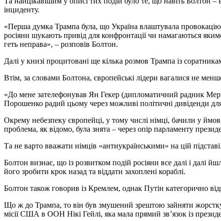
Та найцікавішим у описі тих подій було те, що навіть Болтон 
інциденту.
«Перша думка Трампа була, що Україна влаштувала провокацію
росіяни шукають привід для конфронтації чи намагаються якимос
геть неправа», – розповів Болтон.
Далі у книзі процитовані ще кілька розмов Трампа із соратник
Втім, за словами Болтона, європейські лідери вагалися не менш
«До мене зателефонував Ян Гекер (дипломатичний радник Мерке
Порошенко радий цьому через можливі політичні дивіденди для 
Окрему небезпеку європейці, у тому числі німці, бачили у йм
проблема, як відомо, була знята – через опір парламенту прези
Та не варто вважати німців «антиукраїнськими» на цій підставі
Болтон визнає, що із розвитком подій росіяни все далі і далі 
його зробити крок назад та віддати захоплені кораблі.
Болтон також говорив із Кремлем, однак Путін категорично ві
Що ж до Трампа, то він був змушений зрештою зайняти жорстку 
місії США в ООН Нікі Гейлі, яка мала прямий зв’язок із през