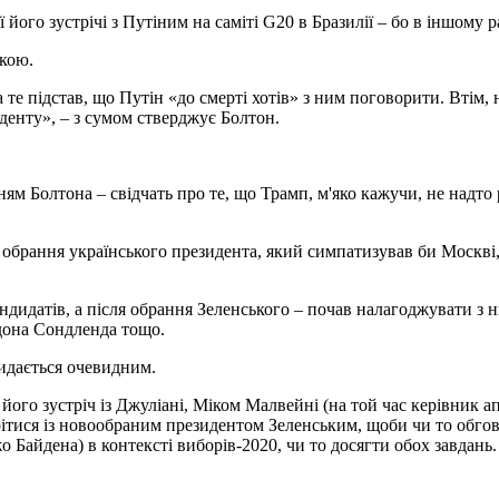
його зустрічі з Путіним на саміті G20 в Бразилії – бо в іншому 
йкою.
те підстав, що Путін «до смерті хотів» з ним поговорити. Втім, 
иденту», – з сумом стверджує Болтон.
ям Болтона – свідчать про те, що Трамп, м'яко кажучи, не надто р
брання українського президента, який симпатизував би Москві, б
кандидатів, а після обрання Зеленського – почав налагоджувати з 
дона Сондленда тощо.
видається очевидним.
його зустріч із Джуліані, Міком Малвейні (на той час керівник а
трітися із новообраним президентом Зеленським, щоби чи то обго
 Байдена) в контексті виборів-2020, чи то досягти обох завдань.