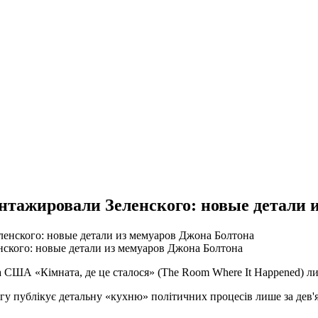
ажировали Зеленского: новые детали и
кого: новые детали из мемуаров Джона Болтона
 США «Кімната, де це сталося» (The Room Where It Happened) ли
у публікує детальну «кухню» політичних процесів лише за дев'ять