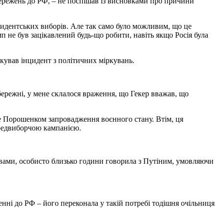
тережень до РФ, – не поспішав із висновками про причини
идентських виборів. Але так само було можливим, що це
п не був зацікавлений будь-що робити, навіть якщо Росія була
кував інцидент з політичних міркувань.
ережні, у мене склалося враження, що Гекер вважав, що
не Порошенком запровадження воєнного стану. Втім, ця
передвиборчою кампанією.
словами, особисто близько години говорила з Путіним, умовляючи
нні до РФ – його переконала у такій потребі тодішня очільниця