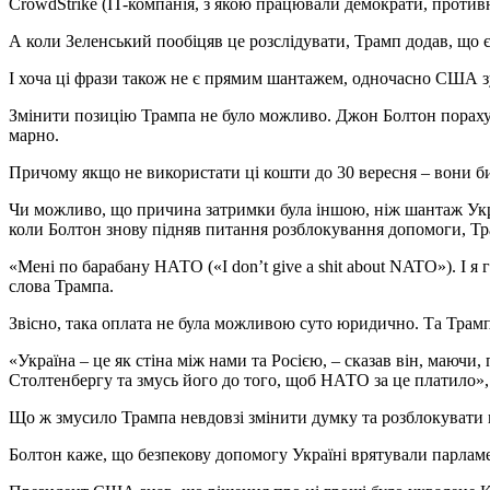
CrowdStrike (IT-компанія, з якою працювали демократи, против
А коли Зеленський пообіцяв це розслідувати, Трамп додав, що є
І хоча ці фрази також не є прямим шантажем, одночасно США зу
Змінити позицію Трампа не було можливо. Джон Болтон порахув
марно.
Причому якщо не використати ці кошти до 30 вересня – вони б
Чи можливо, що причина затримки була іншою, ніж шантаж Украї
коли Болтон знову підняв питання розблокування допомоги, Тр
«Мені по барабану НАТО («I don’t give a shit about NATO»). І я
слова Трампа.
Звісно, така оплата не була можливою суто юридично. Та Трамп
«Україна – це як стіна між нами та Росією, – сказав він, маючи
Столтенбергу та змусь його до того, щоб НАТО за це платило»,
Що ж змусило Трампа невдовзі змінити думку та розблокувати 
Болтон каже, що безпекову допомогу Україні врятували парламе