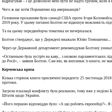
відреагував – і це дозволило мені бути не надто грубим, коли я
Чого ж ще хотів Порошенко від американців?
Головним проханням були санкції США проти Ігоря Коломойсь
2019 року. У цьому питанні Болтон не відкинув можливість пі
Та на цьому передвиборча тематика не вичерпалася.
Болтон стверджує, що у Держдепі вважали Юлію Тимошенко...
Через це Державний департамент рекомендував Болтону уникати
«Останньою була зустріч на каву... з низкою парламентських лі
до Росії», – заявив Болтон. Сам він, як випливає із книги, не 
Керченська криза
Кілька сторінок книги присвячені інциденту 25 листопада 2018 
протоки.
Загроза ескалації конфлікту була реальною, тому вже у неділю
Штатів щодо України.
«Його першою відповіддю було: «А що роблять європейці?». Я в