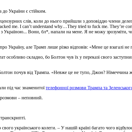
 до України є стійким.
цензурних слів, коли до нього прийшли з доповіддю члени делегац
tacked me. I can’t understand why…They tried to fuck me. They’re co
 з Україною... Вони, бл*, напали на мене. Я не можу зрозуміти, 
 Україну, але Трамп лише різко відповів: «Мене це взагалі не пари
т особливо складно, бо Болтон чув їх у переказі свого заступник
лтон почув від Трампа. «Невже це не тупо, Джон? Німеччина ж н
али під час знаменитої
телефонної розмови Трампа та Зеленськог
 розмови – неповний.
у транскрипті.
ого українського колеги. – У нашій країні багато чого відбулося