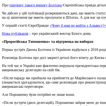
Про
причину такого вчинку Болтона
Європейська правда деталь
Чи дійсно у цій публікації розкриваються дані, що мають стат
на ці запитання ще мають пролунати в Штатах. А для нас ця пу
У першій статті ЄвроПравди
«Чому б нам не вийти з Альянсу?
Нова публікація
– про український вектор Білого дому.
«Проросійська Тимошенко» та підтримка на виборах
Перша зустріч Джона Болтона із Україною відбулася у 2018 році
Розповідь Болтона про досі закриті деталі його візиту до Києва 
На той час в Україні вже фактично вирувала президентська пер
американську делегацію на свій бік.
«Після параду ми прийшли на прийняття до Маріїнського пала
(лишається здогадуватися, що саме розповідав про реконструкці
американські переговори.
Але Порошенку були потрібні не лише вони.
«Після зустрічі (двох делегацій), Порошенко забрав мене до ін