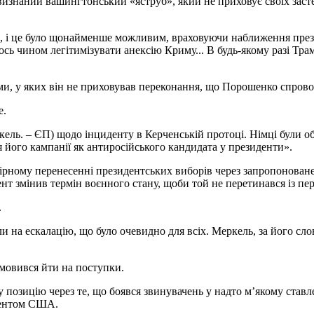
– визнаний вашингтонський «яструб», який не приховує своїх зас
, і це було щонайменше можливим, враховуючи наближення през
ь чином легітимізувати анексію Криму... В будь-якому разі Трам
ами, у яких він не приховував переконання, що Порошенко спрово
е.
ль. – ЄП) щодо інциденту в Керченській протоці. Німці були об
його кампанії як антиросійського кандидата у президенти».
овірному перенесенні президентських виборів через запропонова
дент змінив термін воєнного стану, щоби той не перетинався із 
.
йшли на ескалацію, що було очевидно для всіх. Меркель, за його 
дмовився йти на поступки.
позицію через те, що боявся звинувачень у надто м’якому ставле
идентом США.