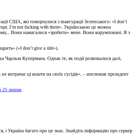
ії США, які повернулися з інавгурації Зеленського: «I don’t
rrupt. I’m not fucking with them». Українською це можна
чому... Вони намагалися «зробити» мене. Вони корумповані. Я з
ть» («I don’t give a shit»).
а Чарльза Купермана. Однак те, як події розвивалися далі,
е витрачає ці кошти на своїх сусідів», – апелював президент
о 25 липня
.
, і Україна багато про це знає. Знайдіть інформацію про сервер