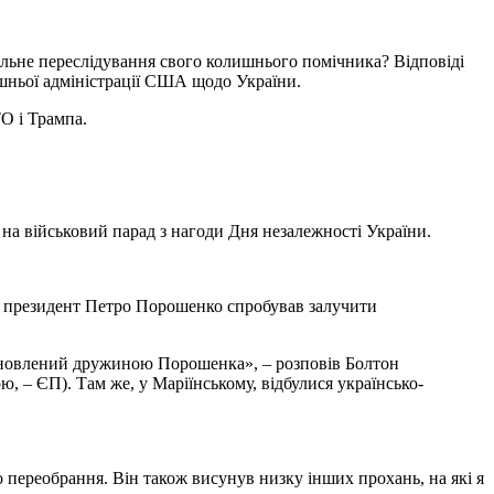
альне переслідування свого колишнього помічника? Відповіді
ішньої адміністрації США щодо України.
О і Трампа.
а на військовий парад з нагоди Дня незалежності України.
ій президент Петро Порошенко спробував залучити
ідновлений дружиною Порошенка», – розповів Болтон
, – ЄП). Там же, у Маріїнському, відбулися українсько-
о переобрання. Він також висунув низку інших прохань, на які я