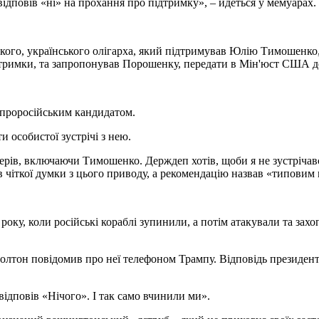
 відповів «ні» на прохання про підтримку», – йдеться у мемуарах.
кого, українського олігарха, який підтримував Юлію Тимошенк
дтримки, та запропонував Порошенку, передати в Мін'юст США до
 проросійським кандидатом.
 особистої зустрічі з нею.
дерів, включаючи Тимошенко. Держдеп хотів, щоби я не зустрічав
мав чіткої думки з цього приводу, а рекомендацію назвав «типови
року, коли російські кораблі зупинили, а потім атакували та за
 Болтон повідомив про неї телефоном Трампу. Відповідь президе
ідповів «Нічого». І так само вчинили ми».