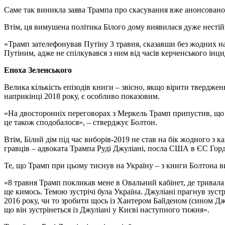
Саме так виникла заява Трампа про скасування вже анонсованої 
Втім, ця вимушена політика Білого дому виявилася дуже несті
«Трамп зателефонував Путіну 3 травня, сказавши без жодних на 
Путіним, адже не спілкувався з ним від часів керченського інц
Епоха Зеленського
Велика кількість епізодів книги – звісно, якщо вірити твердженн
наприкінці 2018 року, є особливо показовим.
«На двосторонніх переговорах з Меркель Трамп припустив, що о
це також сподобалося», – стверджує Болтон.
Втім, Білий дім під час виборів-2019 не став на бік жодного з 
гравців – адвоката Трампа Руді Джуліані, посла США в ЄС Гор
Те, що Трамп при цьому тиснув на Україну – з книги Болтона 
«8 травня Трамп покликав мене в Овальний кабінет, де тривала 
ще кимось. Темою зустрічі була Україна. Джуліані прагнув зус
2016 року, чи то зробити щось із Хантером Байденом (сином Джо
що він зустрінеться із Джуліані у Києві наступного тижня».