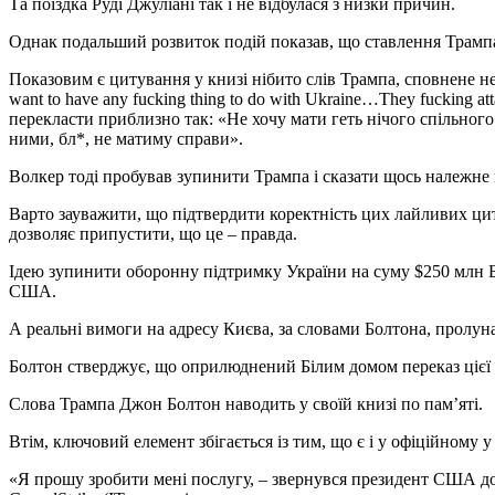
Та поїздка Руді Джуліані так і не відбулася з низки причин.
Однак подальший розвиток подій показав, що ставлення Трампа
Показовим є цитування у книзі нібито слів Трампа, сповнене не
want to have any fucking thing to do with Ukraine…They fucking at
перекласти приблизно так: «Не хочу мати геть нічого спільного
ними, бл*, не матиму справи».
Волкер тоді пробував зупинити Трампа і сказати щось належне про
Варто зауважити, що підтвердити коректність цих лайливих цита
дозволяє припустити, що це – правда.
Ідею зупинити оборонну підтримку України на суму $250 млн Бо
США.
А реальні вимоги на адресу Києва, за словами Болтона, пролун
Болтон стверджує, що оприлюднений Білим домом переказ цієї
Слова Трампа Джон Болтон наводить у своїй книзі по пам’яті.
Втім, ключовий елемент збігається із тим, що є і у офіційному 
«Я прошу зробити мені послугу, – звернувся президент США до св