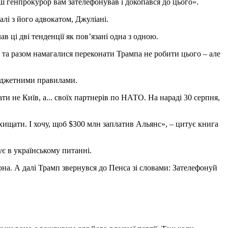
аш генпрокурор вам зателефонував і докопався до цього».
лі з його адвокатом, Джуліані.
ці дві тенденції як пов’язані одна з одною.
 та разом намагалися переконати Трампа не робити цього – але
бюджетними правилами.
 не Київ, а... своїх партнерів по НАТО. На нараді 30 серпня,
захищати. І хочу, щоб $300 млн заплатив Альянс», – цитує книга
є в українському питанні.
тона. А далі Трамп звернувся до Пенса зі словами: Зателефонуй