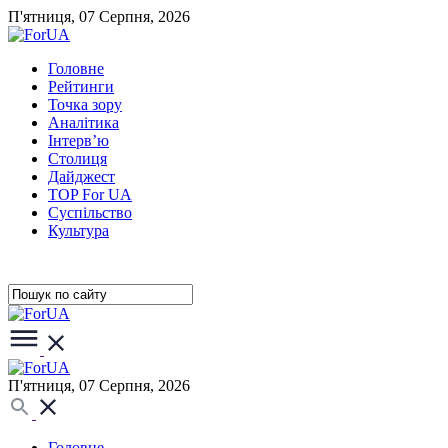
П'ятниця, 07 Серпня, 2026
Головне
Рейтинги
Точка зору
Аналітика
Інтерв’ю
Столиця
Дайджест
TOP For UA
Суспiльство
Культура
П'ятниця, 07 Серпня, 2026
Головне