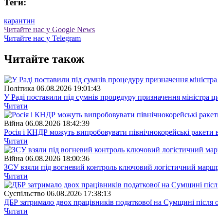
Теги:
карантин
Читайте нас у Google News
Читайте нас у Telegram
Читайте також
Полiтика
06.08.2026 19:01:43
У Раді поставили під сумнів процедуру призначення міністра ц
Читати
Війна
06.08.2026 18:42:39
Росія і КНДР можуть випробовувати північнокорейські ракети в
Читати
Війна
06.08.2026 18:00:36
ЗСУ взяли під вогневий контроль ключовий логістичний марш
Читати
Суспiльство
06.08.2026 17:38:13
ДБР затримало двох працівників податкової на Сумщині після 
Читати