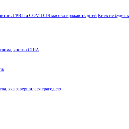
антин: ГРВІ та COVID-19 масово вражають дітей
Киев не будет 
а громадянство США
ів
ва, яка завершилася трагедією