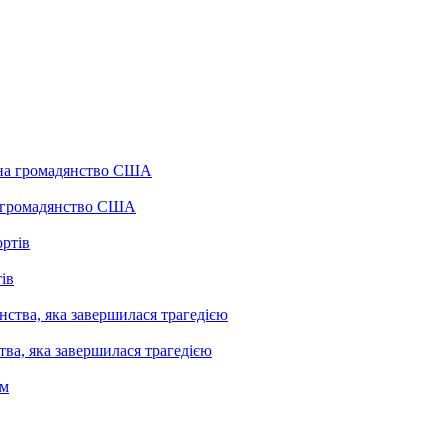
а громадянство США
ів
ва, яка завершилася трагедією