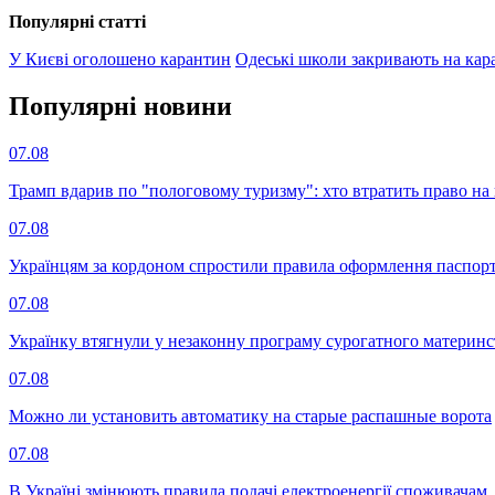
Популярнi статтi
У Києві оголошено карантин
Одеські школи закривають на кар
Популярнi новини
07.08
Трамп вдарив по "пологовому туризму": хто втратить право н
07.08
Українцям за кордоном спростили правила оформлення паспорт
07.08
Українку втягнули у незаконну програму сурогатного материнст
07.08
Можно ли установить автоматику на старые распашные ворота
07.08
В Україні змінюють правила подачі електроенергії споживачам