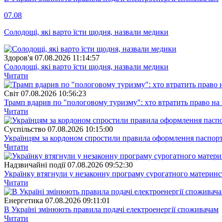
07.08
Солодощі, які варто їсти щодня, назвали медики
Здоров'я
07.08.2026 11:14:57
Солодощі, які варто їсти щодня, назвали медики
Читати
Свiт
07.08.2026 10:56:23
Трамп вдарив по "пологовому туризму": хто втратить право н
Читати
Суспiльство
07.08.2026 10:15:00
Українцям за кордоном спростили правила оформлення паспорт
Читати
Надзвичайні події
07.08.2026 09:52:30
Українку втягнули у незаконну програму сурогатного материнст
Читати
Енергетика
07.08.2026 09:11:01
В Україні змінюють правила подачі електроенергії споживачам
Читати