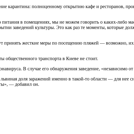
ление карантина: полноценному открытию кафе и ресторанов, п
 питания в помещениях, мы не можем говорить о каких-либо ма
ытии заведений культуры. Это как раз те моменты, которые до
ут принять жесткие меры по посещению пляжей — возможно, их 
ты общественного транспорта в Киеве не стоит.
авируса. В случае его обнаружения заведение, «независимо от т
 львиная доля заражений именно в такой-то области — для нее сн
ты», — добавил он.