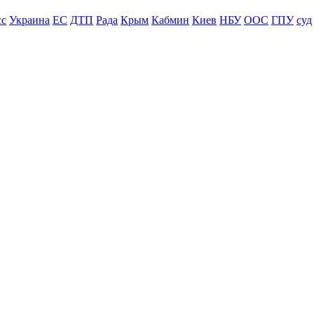
сс
Украина
ЕС
ДТП
Рада
Крым
Кабмин
Киев
НБУ
ООС
ГПУ
суд