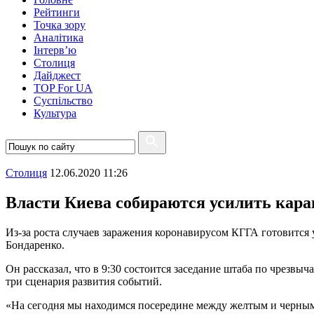
Рейтинги
Точка зору
Аналітика
Інтерв’ю
Столиця
Дайджест
TOP For UA
Суспiльство
Культура
Столиця
12.06.2020 11:26
Власти Киева собираются усилить кар
Из-за роста случаев заражения коронавирусом КГГА готовится
Бондаренко.
Он рассказал, что в 9:30 состоится заседание штаба по чрезвы
три сценария развития событий.
«На сегодня мы находимся посередине между желтым и черным с