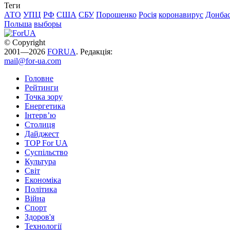
Теги
АТО
УПЦ
РФ
США
СБУ
Порошенко
Росія
коронавирус
Донба
Польша
выборы
© Copyright
2001—2026
FORUA
. Редакція:
mail@for-ua.com
Головне
Рейтинги
Точка зору
Енергетика
Інтерв’ю
Столиця
Дайджест
TOP For UA
Суспiльство
Культура
Світ
Економіка
Політика
Війна
Спорт
Здоров'я
Технології