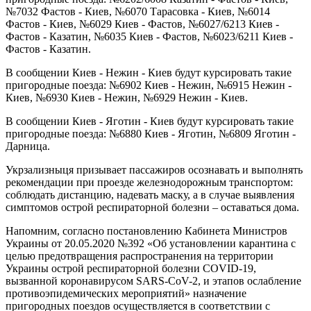
№7032 Фастов - Киев, №6070 Тарасовка - Киев, №6014
Фастов - Киев, №6029 Киев - Фастов, №6027/6213 Киев -
Фастов - Казатин, №6035 Киев - Фастов, №6023/6211 Киев -
Фастов - Казатин.
В сообщении Киев - Нежин - Киев будут курсировать такие
пригородные поезда: №6902 Киев - Нежин, №6915 Нежин -
Киев, №6930 Киев - Нежин, №6929 Нежин - Киев.
В сообщении Киев - Яготин - Киев будут курсировать такие
пригородные поезда: №6880 Киев - Яготин, №6809 Яготин -
Дарница.
Укрзализныця призывает пассажиров осознавать и выполнять
рекомендации при проезде железнодорожным транспортом:
соблюдать дистанцию, надевать маску, а в случае выявления
симптомов острой респираторной болезни – оставаться дома.
Напомним, согласно постановлению Кабинета Министров
Украины от 20.05.2020 №392 «Об установлении карантина с
целью предотвращения распространения на территории
Украины острой респираторной болезни COVID-19,
вызванной коронавирусом SARS-CoV-2, и этапов ослабление
противоэпидемических мероприятий» назначение
пригородных поездов осуществляется в соответствии с