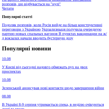
розповів, що відбувається на "нулі"
Читати
Популярнi статтi
Подоляк розповів, коли Росія вийде на більш конструктивні
переговори з Україною
Укрзализныця получила очередную
партию новых спальных вагонов
В пунктах вакцинации на ж/
д вокзалах начали вводить бустерную дозу
Популярнi новини
10.08
У Києві від сьогодні надовго обмежать рух на двох
проспектах
10.08
Зеленський анонсував нові контакти щодо завершення війни
08.08
В Україні 8-9 серпня утримається спека, в неділю очікуються
дощі та грози