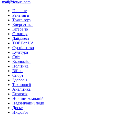
mail@for-ua.com
Головне
Рейтинги
Точка зору
Енергетика
Інтерв’ю
Столиця
Дайджест
TOP For UA
Суспiльство
Культура
Світ
Економіка
Політика
Війна
Спорт
Здоров'я
Технології
Аналітика
Екологія
Новини компаній
Надзвичайні події
Досьє
ИнфоFor