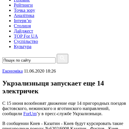
Рейтинги
Точка зору
Аналітика
Інтерв’ю
Столиця
Дайджест
TOP For UA
Суспiльство
Культура
Економіка
11.06.2020 18:26
Укрзализныця запускает еще 14
электричек
С 15 июня возобновят движение еще 14 пригородных поездов
фастовского, нежинского и яготинского направлений,
сообщили
ForUm
’у в пресс-службе Укрзализныци.
В сообщении Киев - Казатин - Киев будут курсировать такие
пригородные поезда: №6202/6008 Казатин - Фастов - Киев,