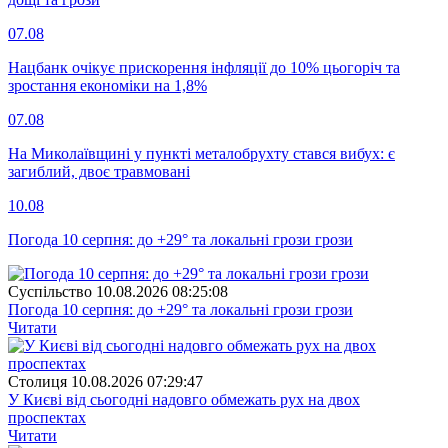
07.08
Нацбанк очікує прискорення інфляції до 10% цьогоріч та
зростання економіки на 1,8%
07.08
На Миколаївщині у пункті металобрухту стався вибух: є
загиблий, двоє травмовані
10.08
Погода 10 серпня: до +29° та локальні грози грози
Суспiльство
10.08.2026 08:25:08
Погода 10 серпня: до +29° та локальні грози грози
Читати
Столиця
10.08.2026 07:29:47
У Києві від сьогодні надовго обмежать рух на двох
проспектах
Читати