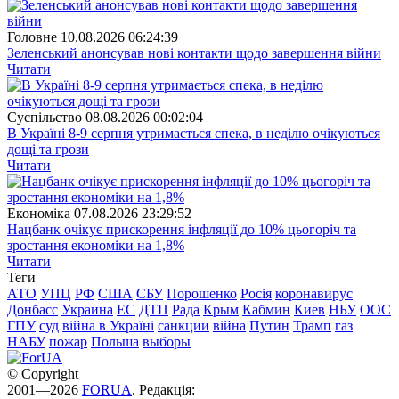
Головне
10.08.2026 06:24:39
Зеленський анонсував нові контакти щодо завершення війни
Читати
Суспiльство
08.08.2026 00:02:04
В Україні 8-9 серпня утримається спека, в неділю очікуються
дощі та грози
Читати
Економіка
07.08.2026 23:29:52
Нацбанк очікує прискорення інфляції до 10% цьогоріч та
зростання економіки на 1,8%
Читати
Теги
АТО
УПЦ
РФ
США
СБУ
Порошенко
Росія
коронавирус
Донбасс
Украина
ЕС
ДТП
Рада
Крым
Кабмин
Киев
НБУ
ООС
ГПУ
суд
війна в Україні
санкции
війна
Путин
Трамп
газ
НАБУ
пожар
Польша
выборы
© Copyright
2001—2026
FORUA
. Редакція: