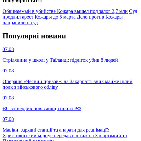
Популярнi статтi
Обвиняемый в убийстве Кожара вышел под залог 2,7 млн
Суд
продлил арест Кожары до 5 марта
Дело против Кожары
направили в суд
Популярнi новини
07.08
Стрілянина у школі у Таїланді: підліток убив 8 людей
07.08
Операція «Чесний призов»: на Закарпатті зник майже цілий
полк з військового обліку
07.08
ЄС затвердив нові санкції проти РФ
07.08
Мавіки, зарядні станції та апарати для реанімації:
Християнський корпус передав вантаж на Запорізький та