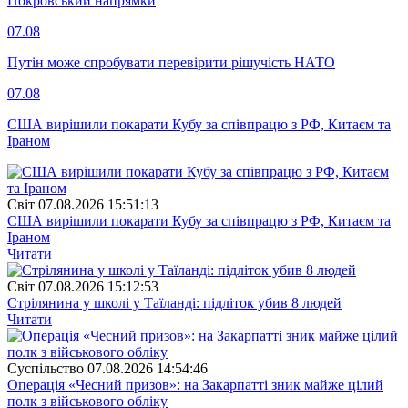
Покровський напрямки
07.08
Путін може спробувати перевірити рішучість НАТО
07.08
США вирішили покарати Кубу за співпрацю з РФ, Китаєм та
Іраном
Свiт
07.08.2026 15:51:13
США вирішили покарати Кубу за співпрацю з РФ, Китаєм та
Іраном
Читати
Свiт
07.08.2026 15:12:53
Стрілянина у школі у Таїланді: підліток убив 8 людей
Читати
Суспiльство
07.08.2026 14:54:46
Операція «Чесний призов»: на Закарпатті зник майже цілий
полк з військового обліку