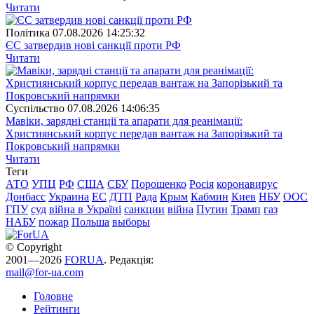
Читати
Полiтика
07.08.2026 14:25:32
ЄС затвердив нові санкції проти РФ
Читати
Суспiльство
07.08.2026 14:06:35
Мавіки, зарядні станції та апарати для реанімації:
Християнський корпус передав вантаж на Запорізький та
Покровський напрямки
Читати
Теги
АТО
УПЦ
РФ
США
СБУ
Порошенко
Росія
коронавирус
Донбасс
Украина
ЕС
ДТП
Рада
Крым
Кабмин
Киев
НБУ
ООС
ГПУ
суд
війна в Україні
санкции
війна
Путин
Трамп
газ
НАБУ
пожар
Польша
выборы
© Copyright
2001—2026
FORUA
. Редакція:
mail@for-ua.com
Головне
Рейтинги