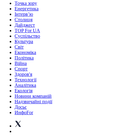
Точка зору
Енергетика
Інтерв’ю
Столиця
Дайджест
TOP For UA
Суспiльство
Культура
Світ
Економіка
Політика
Війна
Спорт
Здоров'я
Технології
Аналітика
Екологія
Новини компаній
Надзвичайні події
Досьє
ИнфоFor