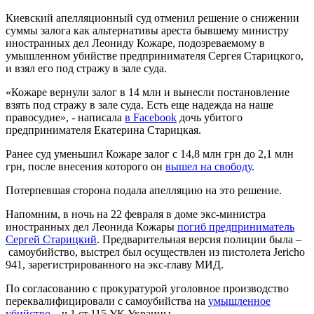
Киевский апелляционный суд отменил решение о снижении
суммы залога как альтернативы ареста бывшему министру
иностранных дел Леониду Кожаре, подозреваемому в
умышленном убийстве предпринимателя Сергея Старицкого,
и взял его под стражу в зале суда.
«Кожаре вернули залог в 14 млн и вынесли постановление
взять под стражу в зале суда. Есть еще надежда на наше
правосудие», - написала
в Facebook
дочь убитого
предпринимателя Екатерина Старицкая.
Ранее суд уменьшил Кожаре залог с 14,8 млн грн до 2,1 млн
грн, после внесения которого он
вышел на свободу
.
Потерпевшая сторона подала апелляцию на это решение.
Напомним, в ночь на 22 февраля в доме экс-министра
иностранных дел Леонида Кожары
погиб предприниматель
Сергей Старицкий
. Предварительная версия полиции была –
самоубийство, выстрел был осуществлен из пистолета Jericho
941, зарегистрированного на экс-главу МИД.
По согласованию с прокуратурой уголовное производство
переквалифицировали с самоубийства на
умышленное
убийство
– ч.1 ст.115 УК Украины.