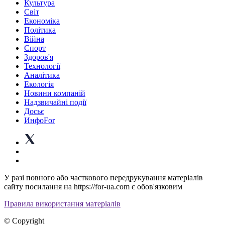
Культура
Світ
Економіка
Політика
Війна
Спорт
Здоров'я
Технології
Аналітика
Екологія
Новини компаній
Надзвичайні події
Досьє
ИнфоFor
У разі повного або часткового передрукування матеріалів
сайту посилання на https://for-ua.com є обов'язковим
Правила використання матеріалів
© Copyright