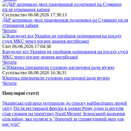
Суспiльство
06.08.2026 17:38:13
ДБР затримало двох працівників податкової на Сумщині після
отримання хабаря
Читати
Свiт
06.08.2026 17:04:38
Кандидат від України не пройшов оцінювання на посаду судді
МКС через погане знання англійської
Читати
Суспiльство
06.08.2026 16:36:31
Ющенка призначили головою наглядової ради музею
Читати
Популярнi статтi
Українські олігархи потрапили до списку найбагатших людей
світу
Після реставрації фрески в церкві Риму один із ангелів
став схожим на прем'єрку Італії Мелоні
Зеленський визначив
ціль війни, яка полягає в "боротьбі за справедливий мир для
нас усіх"