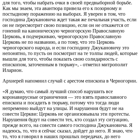
для того, чтобы набрать очки в своей предвыборной борьбе.
Как мы знаем, эта авантюра привела его к позорному и
постыдному поражению на выборах. Я уверен в том, что
господина Джукановича ждет такая же печальная участь, если
он не пересмотрит свою позицию, если он не откажется от
гонений на каноническую черногорскую Православную
Церковь, я подчеркиваю, черногорскую Православную
Церковь не по названию, а по тому, что это Церковь
черногорского народа, и если господину Джукановичу это
непонятно, то пусть он посмотрит на те толпы людей, которые
вышли для того, чтобы показать свою солидарность с
епископом, заточенным в тюрьму», - отметил митрополит
Иларион.
Архиерей напомнил случай с арестом епископа в Черногории.
«Я думаю, что самый лучший способ нарушить все
коронавирусные ограничения — это взять православного
епископа и посадить в тюрьму, потому что тогда люди
непременно выйдут на улицы. И нарушения будут не на
совести Церкви: Церковь не организовывала эти протесты.
Нарушения будут на совести тех, кто создал эту ситуацию,
прежде всего, на совести самого господина Джукановича. Я
надеюсь, то, что я сейчас сказал, дойдет до него. Я знаю, что
то, что я говорил в наших прошлых передачах, до него