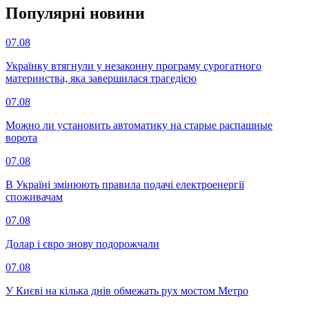
Популярнi новини
07.08
Українку втягнули у незаконну програму сурогатного
материнства, яка завершилася трагедією
07.08
Можно ли установить автоматику на старые распашные
ворота
07.08
В Україні змінюють правила подачі електроенергії
споживачам
07.08
Долар і євро знову подорожчали
07.08
У Києві на кілька днів обмежать рух мостом Метро