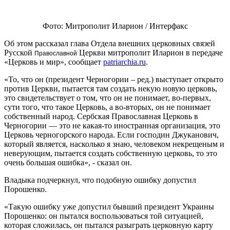
Фото: Митрополит Иларион / Интерфакс
Об этом рассказал глава Отдела внешних церковных связей
Русской
Церкви митрополит Иларион в передаче
П
р
авославной
«Церковь и мир», сообщает
patriarchia.ru
.
«То, что он (президент Черногории – ред.) выступает открыто
против Церкви, пытается там создать некую новую церковь,
это свидетельствует о том, что он не понимает, во-первых,
сути того, что такое Церковь, а во-вторых, он не понимает
собственный народ. Сербская Православная Церковь в
Черногории — это не какая-то иностранная организация, это
Церковь черногорского народа. Если господин Джуканович,
который является, насколько я знаю, человеком некрещеным и
неверующим, пытается создать собственную церковь, то это
очень большая ошибка», - сказал он.
Владыка подчеркнул, что подобную ошибку допустил
Порошенко.
«Такую ошибку уже допустил бывший президент Украины
Порошенко: он пытался воспользоваться той ситуацией,
которая сложилась, он пытался разыграть церковную карту