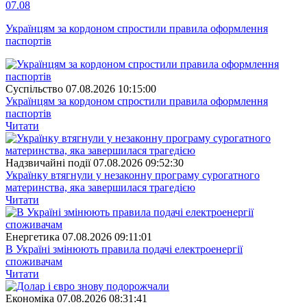
07.08
Українцям за кордоном спростили правила оформлення
паспортів
Суспiльство
07.08.2026 10:15:00
Українцям за кордоном спростили правила оформлення
паспортів
Читати
Надзвичайні події
07.08.2026 09:52:30
Українку втягнули у незаконну програму сурогатного
материнства, яка завершилася трагедією
Читати
Енергетика
07.08.2026 09:11:01
В Україні змінюють правила подачі електроенергії
споживачам
Читати
Економіка
07.08.2026 08:31:41