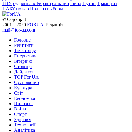
ГПУ
суд
війна в Україні
санкции
війна
Путин
Трамп
газ
НАБУ
пожар
Польша
выборы
© Copyright
2001—2026
FORUA
. Редакція:
mail@for-ua.com
Головне
Рейтинги
Точка зору
Енергетика
Інтерв’ю
Столиця
Дайджест
TOP For UA
Суспiльство
Культура
Світ
Економіка
Політика
Війна
Спорт
Здоров'я
Технології
Аналітика