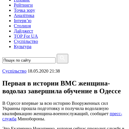
Рейтинги
Точка зору
Аналітика
Інтерв’ю
Столиця
Дайджест
TOP For UA
Суспiльство
Культура
Суспiльство
18.05.2020 21:38
Первая в истории ВМС женщина-
водолаз завершила обучение в Одессе
В Одессе впервые за всю историю Вооруженных сил
Украины прошла подготовку и получила водолазную
квалификацию женщина-военнослужащий, сообщает
пресс-
служба
Минобороны.
Это Екатерина Никитенко, которая сейчас проходит службу в