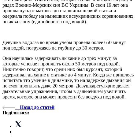
рядах Военно-Морских сил ВС Украины. В свои 19 лет она
прошла путь от матроса до старшины первой статьи и
одержала победу на нынешних всеукраинских соревнованиях
по акватлону (единоборства под водой).
Девушка-водолаз во время учебы провела более 650 минут
под водой, погружаясь на глубину до 30 метров.
Она научилась задерживать дыхание до трех минут, за
которые успевает проплыть около 50 метров под водой.
Никитенко говорит, что среди них был курсант, который
задерживал дыхание в статике до 4 минут. Когда же пришлось
испытать это умение в динамике, то на задержке дыхания он
не смог проплыть даже 20 метров. Девушкарегулярно делает
дыхательные упражнения, чтобы в дальнейшем увеличить
время, которое она может провести без воздуха под водой.
Назад до статей
Поділитися: