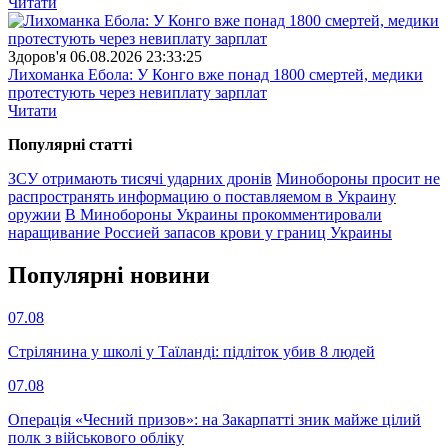
Читати
Здоров'я
06.08.2026 23:33:25
Лихоманка Ебола: У Конго вже понад 1800 смертей, медики
протестують через невиплату зарплат
Читати
Популярнi статтi
ЗСУ отримають тисячі ударних дронів
Минобороны просит не
распространять информацию о поставляемом в Украину
оружии
В Минобороны Украины прокомментировали
наращивание Россией запасов крови у границ Украины
Популярнi новини
07.08
Стрілянина у школі у Таїланді: підліток убив 8 людей
07.08
Операція «Чесний призов»: на Закарпатті зник майже цілий
полк з військового обліку