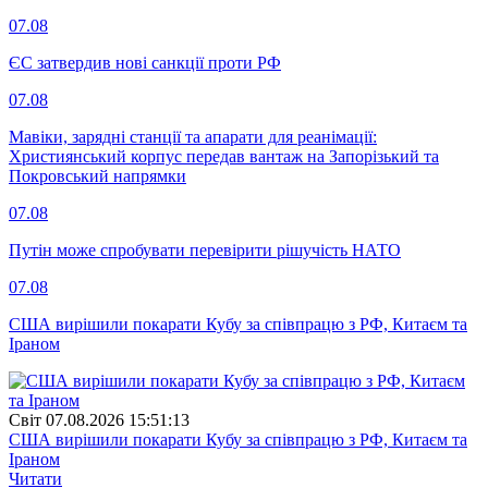
07.08
ЄС затвердив нові санкції проти РФ
07.08
Мавіки, зарядні станції та апарати для реанімації:
Християнський корпус передав вантаж на Запорізький та
Покровський напрямки
07.08
Путін може спробувати перевірити рішучість НАТО
07.08
США вирішили покарати Кубу за співпрацю з РФ, Китаєм та
Іраном
Свiт
07.08.2026 15:51:13
США вирішили покарати Кубу за співпрацю з РФ, Китаєм та
Іраном
Читати