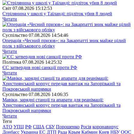
Свiт
07.08.2026 15:12:53
Стрілянина у школі у Таїланді: підліток убив 8 людей
Читати
Суспiльство
07.08.2026 14:54:46
Операція «Чесний призов»: на Закарпатті зник майже цілий
полк з військового обліку
Читати
Полiтика
07.08.2026 14:25:32
ЄС затвердив нові санкції проти РФ
Читати
Суспiльство
07.08.2026 14:06:35
Мавіки, зарядні станції та апарати для реанімації:
Християнський корпус передав вантаж на Запорізький та
Покровський напрямки
Читати
Теги
АТО
УПЦ
РФ
США
СБУ
Порошенко
Росія
коронавирус
Донбасс
Украина
ЕС
ДТП
Рада
Крым
Кабмин
Киев
НБУ
ООС