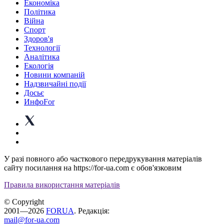
Економіка
Політика
Війна
Спорт
Здоров'я
Технології
Аналітика
Екологія
Новини компаній
Надзвичайні події
Досьє
ИнфоFor
У разі повного або часткового передрукування матеріалів
сайту посилання на https://for-ua.com є обов'язковим
Правила використання матеріалів
© Copyright
2001—2026
FORUA
. Редакція:
mail@for-ua.com