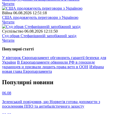
Читати
Війна
06.08.2026 12:51:18
США продовжують переговори з Україною
Читати
Суспiльство
06.08.2026 12:11:50
Суд обрав Стефанішиній запобіжний захід
Читати
Популярнi статтi
У вівторок Європарламент обговорить гарантії безпеки для
України
В Европарламенте обвинили РФ в геноциде
украинцев и призвали лишить права вето в ООН
Избрана
новая глава Европарламента
Популярнi новини
06.08
Зеленський повідомив, що Норвегія готова допомогти з
посиленням ППО та антибалістичного захисту