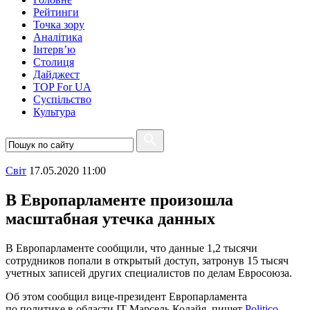
Рейтинги
Точка зору
Аналітика
Інтерв’ю
Столиця
Дайджест
TOP For UA
Суспiльство
Культура
Свiт
17.05.2020 11:00
В Европарламенте произошла
масштабная утечка данных
В Европарламенте сообщили, что данные 1,2 тысячи
сотрудников попали в открытый доступ, затронув 15 тысяч
учетных записей других специалистов по делам Евросоюза.
Об этом сообщил вице-президент Европарламента
по политике в области IT Марсель Колайя, пишет
Politico
.