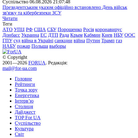
Суспiльство
06.08.2026 21:07:48
Президентським указом офіційно встановлено День військ
зв'язку та кібербезпеки ЗСУ
Читати
Теги
АТО
УПЦ
РФ
США
СБУ
Порошенко
Росія
коронавирус
Донбасс
Украина
ЕС
ДТП
Рада
Крым
Кабмин
Киев
НБУ
ООС
ГПУ
суд
війна в Україні
санкции
війна
Путин
Трамп
газ
НАБУ
пожар
Польша
выборы
© Copyright
2001—2026
FORUA
. Редакція:
mail@for-ua.com
Головне
Рейтинги
Точка зору
Енергетика
Інтерв’ю
Столиця
Дайджест
TOP For UA
Суспiльство
Культура
Світ