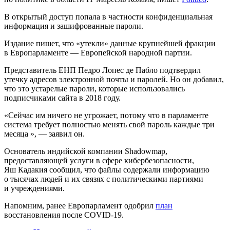
В открытый доступ попала в частности конфиденциальная
информация и зашифрованные пароли.
Издание пишет, что «утекли» данные крупнейшей фракции
в Европарламенте — Европейской народной партии.
Представитель EНП Педро Лопес де Пабло подтвердил
утечку адресов электронной почты и паролей. Но он добавил,
что это устарелые пароли, которые использовались
подписчиками сайта в 2018 году.
«Сейчас им ничего не угрожает, потому что в парламенте
система требует полностью менять свой пароль каждые три
месяца », — заявил он.
Основатель индийской компании Shadowmap,
предоставляющей услуги в сфере кибербезопасности,
Яш Кадакия сообщил, что файлы содержали информацию
о тысячах людей и их связях с политическими партиями
и учреждениями.
Напомним, ранее Европарламент одобрил
план
восстановления после COVID-19.