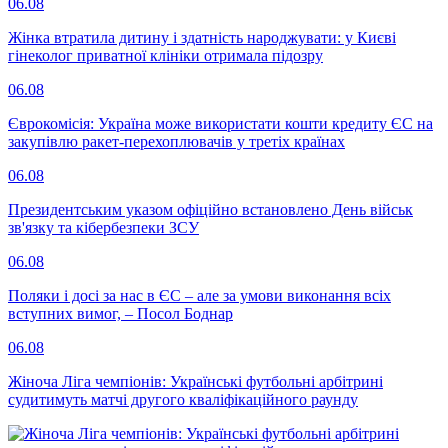
06.08
Жінка втратила дитину і здатність народжувати: у Києві
гінеколог приватної клініки отримала підозру
06.08
Єврокомісія: Україна може використати кошти кредиту ЄС на
закупівлю ракет-перехоплювачів у третіх країнах
06.08
Президентським указом офіційно встановлено День військ
зв'язку та кібербезпеки ЗСУ
06.08
Поляки і досі за нас в ЄС – але за умови виконання всіх
вступних вимог, – Посол Боднар
06.08
Жіноча Ліга чемпіонів: Українські футбольні арбітрині
судитимуть матчі другого кваліфікаційного раунду