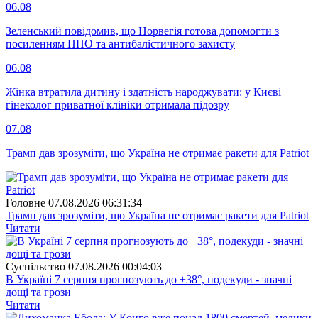
06.08
Зеленський повідомив, що Норвегія готова допомогти з
посиленням ППО та антибалістичного захисту
06.08
Жінка втратила дитину і здатність народжувати: у Києві
гінеколог приватної клініки отримала підозру
07.08
Трамп дав зрозуміти, що Україна не отримає ракети для Patriot
Головне
07.08.2026 06:31:34
Трамп дав зрозуміти, що Україна не отримає ракети для Patriot
Читати
Суспiльство
07.08.2026 00:04:03
В Україні 7 серпня прогнозують до +38°, подекуди - значні
дощі та грози
Читати