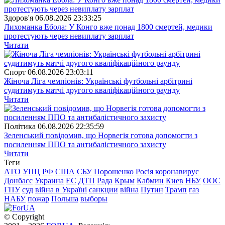
Здоров'я
06.08.2026 23:33:25
Лихоманка Ебола: У Конго вже понад 1800 смертей, медики
протестують через невиплату зарплат
Читати
Спорт
06.08.2026 23:03:11
Жіноча Ліга чемпіонів: Українські футбольні арбітрині
судитимуть матчі другого кваліфікаційного раунду
Читати
Полiтика
06.08.2026 22:35:59
Зеленський повідомив, що Норвегія готова допомогти з
посиленням ППО та антибалістичного захисту
Читати
Теги
АТО
УПЦ
РФ
США
СБУ
Порошенко
Росія
коронавирус
Донбасс
Украина
ЕС
ДТП
Рада
Крым
Кабмин
Киев
НБУ
ООС
ГПУ
суд
війна в Україні
санкции
війна
Путин
Трамп
газ
НАБУ
пожар
Польша
выборы
© Copyright