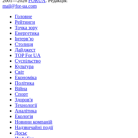
2001—2026
FORUA
. Редакція:
mail@for-ua.com
Головне
Рейтинги
Точка зору
Енергетика
Інтерв’ю
Столиця
Дайджест
TOP For UA
Суспiльство
Культура
Світ
Економіка
Політика
Війна
Спорт
Здоров'я
Технології
Аналітика
Екологія
Новини компаній
Надзвичайні події
Досьє