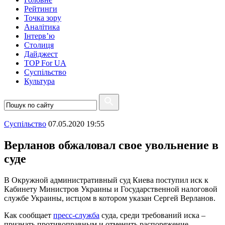
Рейтинги
Точка зору
Аналітика
Інтерв’ю
Столиця
Дайджест
TOP For UA
Суспiльство
Культура
Суспiльство
07.05.2020 19:55
Верланов обжаловал свое увольнение в
суде
В Окружной административный суд Киева поступил иск к
Кабинету Министров Украины и Государственной налоговой
службе Украины, истцом в котором указан Сергей Верланов.
Как сообщает
пресс-служба
суда, среди требований иска –
признать противоправным и отменить распоряжение