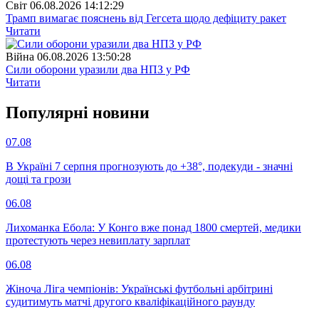
Свiт
06.08.2026 14:12:29
Трамп вимагає пояснень від Гегсета щодо дефіциту ракет
Читати
Війна
06.08.2026 13:50:28
Сили оборони уразили два НПЗ у РФ
Читати
Популярнi новини
07.08
В Україні 7 серпня прогнозують до +38°, подекуди - значні
дощі та грози
06.08
Лихоманка Ебола: У Конго вже понад 1800 смертей, медики
протестують через невиплату зарплат
06.08
Жіноча Ліга чемпіонів: Українські футбольні арбітрині
судитимуть матчі другого кваліфікаційного раунду