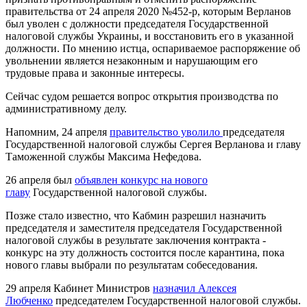
правительства от 24 апреля 2020 №452-р, которым Верланов
был уволен с должности председателя Государственной
налоговой службы Украины, и восстановить его в указанной
должности. По мнению истца, оспариваемое распоряжение об
увольнении является незаконным и нарушающим его
трудовые права и законные интересы.
Сейчас судом решается вопрос открытия производства по
административному делу.
Напомним, 24 апреля
правительство уволило
председателя
Государственной налоговой службы Сергея Верланова и главу
Таможенной службы Максима Нефедова.
26 апреля был
объявлен конкурс на нового
главу
Государственной налоговой службы.
Позже стало известно, что Кабмин разрешил назначить
председателя и заместителя председателя Государственной
налоговой службы в результате заключения контракта -
конкурс на эту должность состоится после карантина, пока
нового главы выбрали по результатам собеседования.
29 апреля Кабинет Министров
назначил Алексея
Любченко
председателем Государственной налоговой службы.