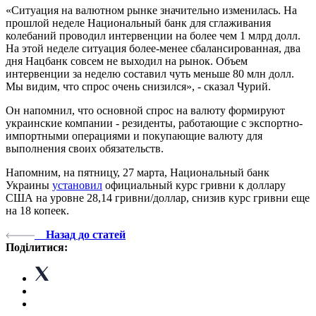
«Ситуация на валютном рынке значительно изменилась. На
прошлой неделе Национальный банк для сглаживания
колебаний проводил интервенции на более чем 1 млрд долл.
На этой неделе ситуация более-менее сбалансированная, два
дня Нацбанк совсем не выходил на рынок. Объем
интервенции за неделю составил чуть меньше 80 млн долл.
Мы видим, что спрос очень снизился», - сказал Чурий.
Он напомнил, что основной спрос на валюту формируют
украинские компании - резиденты, работающие с экспортно-
импортными операциями и покупающие валюту для
выполнения своих обязательств.
Напомним, на пятницу, 27 марта, Национальный банк
Украины
установил
официальный курс гривни к доллару
США на уровне 28,14 гривни/доллар, снизив курс гривни еще
на 18 копеек.
Назад до статей
Поділитися: