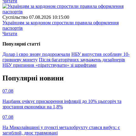
Читати
Суспiльство
07.08.2026 10:15:00
Українцям за кордоном спростили правила оформлення
паспортів
Читати
Популярнi статтi
Долар і євро знову подорожчали
НБУ випустив особливу 10-
гривневу монету
Після багаторічних зауважень дизайнерів
НБУ припинив «піратствувати» зі шрифтами
Популярнi новини
07.08
Нацбанк очікує прискорення інфляції до 10% цьогоріч та
зростання економіки на 1,8%
07.08
На Миколаївщині у пункті металобрухту стався вибух: є
загиблий, двоє травмовані