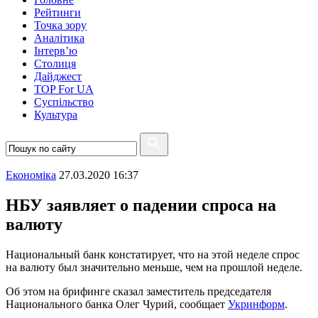
Рейтинги
Точка зору
Аналітика
Інтерв’ю
Столиця
Дайджест
TOP For UA
Суспiльство
Культура
Економіка
27.03.2020 16:37
НБУ заявляет о падении спроса на
валюту
Национальный банк констатирует, что на этой неделе спрос
на валюту был значительно меньше, чем на прошлой неделе.
Об этом на брифинге сказал заместитель председателя
Национального банка Олег Чурий, сообщает
Укринформ
.