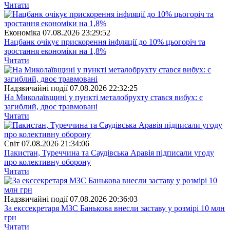
Читати
Економіка
07.08.2026 23:29:52
Нацбанк очікує прискорення інфляції до 10% цьогоріч та
зростання економіки на 1,8%
Читати
Надзвичайні події
07.08.2026 22:32:25
На Миколаївщині у пункті металобрухту стався вибух: є
загиблий, двоє травмовані
Читати
Свiт
07.08.2026 21:34:06
Пакистан, Туреччина та Саудівська Аравія підписали угоду
про колективну оборону
Читати
Надзвичайні події
07.08.2026 20:36:03
За екссекретаря МЗС Банькова внесли заставу у розмірі 10 млн
грн
Читати