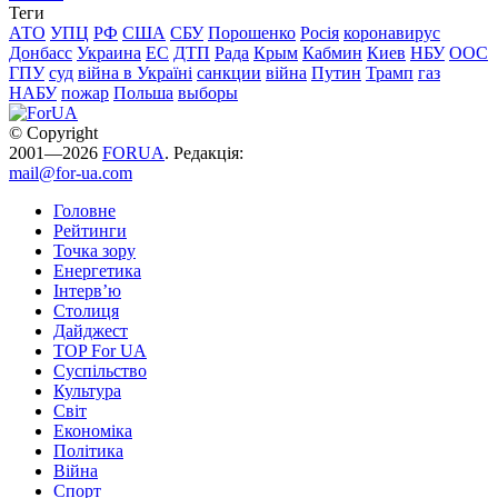
Теги
АТО
УПЦ
РФ
США
СБУ
Порошенко
Росія
коронавирус
Донбасс
Украина
ЕС
ДТП
Рада
Крым
Кабмин
Киев
НБУ
ООС
ГПУ
суд
війна в Україні
санкции
війна
Путин
Трамп
газ
НАБУ
пожар
Польша
выборы
© Copyright
2001—2026
FORUA
. Редакція:
mail@for-ua.com
Головне
Рейтинги
Точка зору
Енергетика
Інтерв’ю
Столиця
Дайджест
TOP For UA
Суспiльство
Культура
Світ
Економіка
Політика
Війна
Спорт