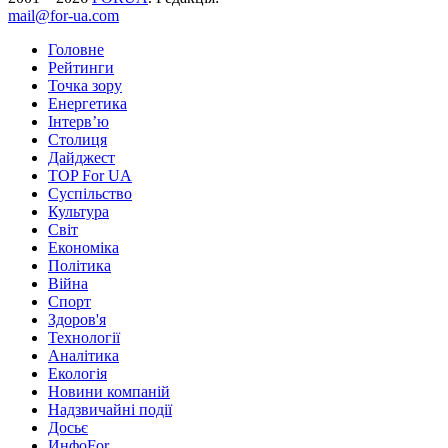
mail@for-ua.com
Головне
Рейтинги
Точка зору
Енергетика
Інтерв’ю
Столиця
Дайджест
TOP For UA
Суспiльство
Культура
Світ
Економіка
Політика
Війна
Спорт
Здоров'я
Технології
Аналітика
Екологія
Новини компаній
Надзвичайні події
Досьє
ИнфоFor