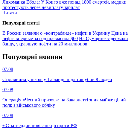
Лихоманка Ебола: У Конго вже понад 1800 смертей, медики
протестують через невиплату зарплат
Читати
Популярнi статтi
В России заявили о «контрабанде» нефти в Украину
Цена на
нефть впервые за год превысила $60
На Сумщине задержали
банду, укравшую нефти на 20 миллионов
Популярнi новини
07.08
Стрілянина у школі у Таїланді: підліток убив 8 людей
07.08
Операція «Чесний призов»: на Закарпатті зник майже цілий
полк з військового обліку
07.08
ЄС затвердив нові санкції проти РФ