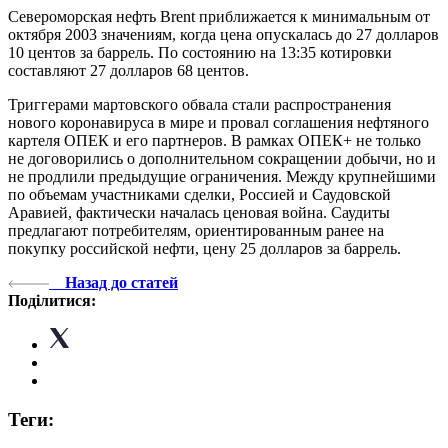
Североморская нефть Brent приближается к минимальным от
октября 2003 значениям, когда цена опускалась до 27 долларов
10 центов за баррель. По состоянию на 13:35 котировки
составляют 27 долларов 68 центов.
Триггерами мартовского обвала стали распространения
нового коронавируса в мире и провал соглашения нефтяного
картеля ОПЕК и его партнеров. В рамках ОПЕК+ не только
не договорились о дополнительном сокращении добычи, но и
не продлили предыдущие ограничения. Между крупнейшими
по объемам участниками сделки, Россией и Саудовской
Аравией, фактически началась ценовая война. Саудиты
предлагают потребителям, ориентированным ранее на
покупку российской нефти, цену 25 долларов за баррель.
Назад до статей
Поділитися:
Теги: