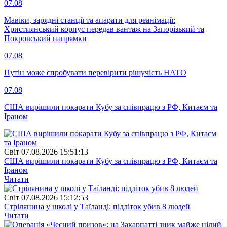
07.08
Мавіки, зарядні станції та апарати для реанімації:
Християнський корпус передав вантаж на Запорізький та
Покровський напрямки
07.08
Путін може спробувати перевірити рішучість НАТО
07.08
США вирішили покарати Кубу за співпрацю з РФ, Китаєм та
Іраном
Свiт
07.08.2026 15:51:13
США вирішили покарати Кубу за співпрацю з РФ, Китаєм та
Іраном
Читати
Свiт
07.08.2026 15:12:53
Стрілянина у школі у Таїланді: підліток убив 8 людей
Читати