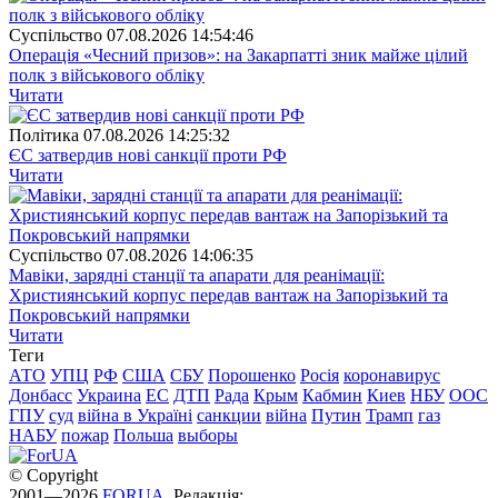
Суспiльство
07.08.2026 14:54:46
Операція «Чесний призов»: на Закарпатті зник майже цілий
полк з військового обліку
Читати
Полiтика
07.08.2026 14:25:32
ЄС затвердив нові санкції проти РФ
Читати
Суспiльство
07.08.2026 14:06:35
Мавіки, зарядні станції та апарати для реанімації:
Християнський корпус передав вантаж на Запорізький та
Покровський напрямки
Читати
Теги
АТО
УПЦ
РФ
США
СБУ
Порошенко
Росія
коронавирус
Донбасс
Украина
ЕС
ДТП
Рада
Крым
Кабмин
Киев
НБУ
ООС
ГПУ
суд
війна в Україні
санкции
війна
Путин
Трамп
газ
НАБУ
пожар
Польша
выборы
© Copyright
2001—2026
FORUA
. Редакція: