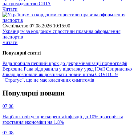
на громадянство США
Читати
Суспiльство
07.08.2026 10:15:00
Українцям за кордоном спростили правила оформлення
паспортів
Читати
Популярнi статтi
Рада зробила перший крок до декриміналізації порнографії
Верховна Рада відправила у відставку уряд Юлії Свириденко
Лікарі розповіли як розпізнати новий штам COVID-19
"Стратус", що не має класичних симптомів
Популярнi новини
07.08
Нацбанк очікує прискорення інфляції до 10% цьогоріч та
зростання економіки на 1,8%
07.08