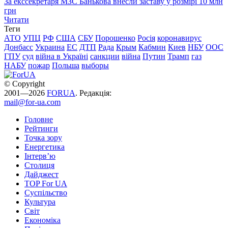
За екссекретаря МЗС Банькова внесли заставу у розмірі 10 млн
грн
Читати
Теги
АТО
УПЦ
РФ
США
СБУ
Порошенко
Росія
коронавирус
Донбасс
Украина
ЕС
ДТП
Рада
Крым
Кабмин
Киев
НБУ
ООС
ГПУ
суд
війна в Україні
санкции
війна
Путин
Трамп
газ
НАБУ
пожар
Польша
выборы
© Copyright
2001—2026
FORUA
. Редакція:
mail@for-ua.com
Головне
Рейтинги
Точка зору
Енергетика
Інтерв’ю
Столиця
Дайджест
TOP For UA
Суспiльство
Культура
Світ
Економіка