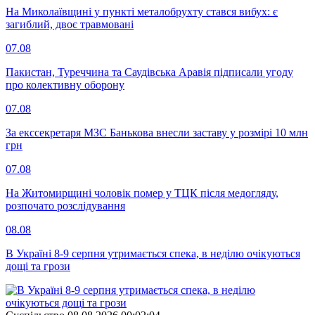
На Миколаївщині у пункті металобрухту стався вибух: є
загиблий, двоє травмовані
07.08
Пакистан, Туреччина та Саудівська Аравія підписали угоду
про колективну оборону
07.08
За екссекретаря МЗС Банькова внесли заставу у розмірі 10 млн
грн
07.08
На Житомирщині чоловік помер у ТЦК після медогляду,
розпочато розслідування
08.08
В Україні 8-9 серпня утримається спека, в неділю очікуються
дощі та грози