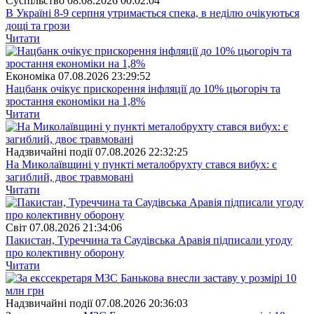
Суспiльство
08.08.2026 00:02:04
В Україні 8-9 серпня утримається спека, в неділю очікуються
дощі та грози
Читати
Економіка
07.08.2026 23:29:52
Нацбанк очікує прискорення інфляції до 10% цьогоріч та
зростання економіки на 1,8%
Читати
Надзвичайні події
07.08.2026 22:32:25
На Миколаївщині у пункті металобрухту стався вибух: є
загиблий, двоє травмовані
Читати
Свiт
07.08.2026 21:34:06
Пакистан, Туреччина та Саудівська Аравія підписали угоду
про колективну оборону
Читати
Надзвичайні події
07.08.2026 20:36:03