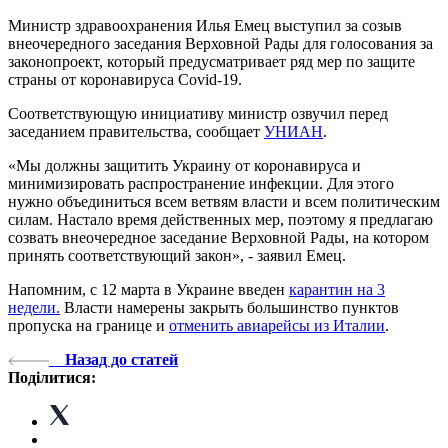
Министр здравоохранения Илья Емец выступил за созыв
внеочередного заседания Верховной Рады для голосования за
законопроект, который предусматривает ряд мер по защите
страны от коронавируса Covid-19.
Соответствующую инициативу министр озвучил перед
заседанием правительства, сообщает
УНИАН
.
«Мы должны защитить Украину от коронавируса и
минимизировать распространение инфекции. Для этого
нужно объединиться всем ветвям власти и всем политическим
силам. Настало время действенных мер, поэтому я предлагаю
созвать внеочередное заседание Верховной Рады, на котором
принять соответствующий закон», - заявил Емец.
Напомним, с 12 марта в Украине введен
карантин на 3
недели.
Власти намерены закрыть большинство пунктов
пропуска на границе и
отменить авиарейсы из Италии
.
Назад до статей
Поділитися: