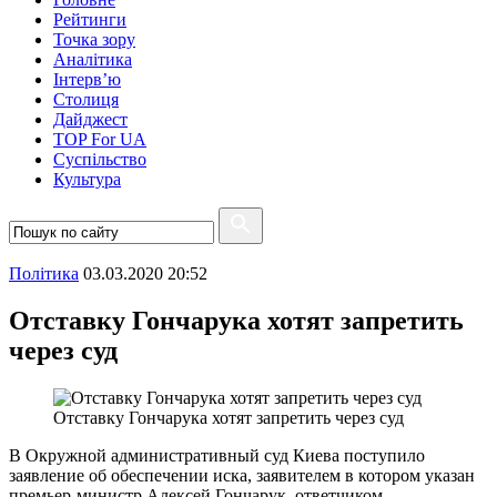
Рейтинги
Точка зору
Аналітика
Інтерв’ю
Столиця
Дайджест
TOP For UA
Суспiльство
Культура
Полiтика
03.03.2020 20:52
Отставку Гончарука хотят запретить
через суд
Отставку Гончарука хотят запретить через суд
В Окружной административный суд Киева поступило
заявление об обеспечении иска, заявителем в котором указан
премьер-министр Алексей Гончарук, ответчиком –