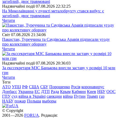
Надзвичайні події
07.08.2026 22:32:25
На Миколаївщині у пункті металобрухту стався вибух: є
загиблий, двоє травмовані
Читати
Свiт
07.08.2026 21:34:06
Пакистан, Туреччина та Саудівська Аравія підписали угоду
про колективну оборону
Читати
Надзвичайні події
07.08.2026 20:36:03
За екссекретаря МЗС Банькова внесли заставу у розмірі 10 млн
грн
Читати
Теги
АТО
УПЦ
РФ
США
СБУ
Порошенко
Росія
коронавирус
Донбасс
Украина
ЕС
ДТП
Рада
Крым
Кабмин
Киев
НБУ
ООС
ГПУ
суд
війна в Україні
санкции
війна
Путин
Трамп
газ
НАБУ
пожар
Польша
выборы
© Copyright
2001—2026
FORUA
. Редакція: