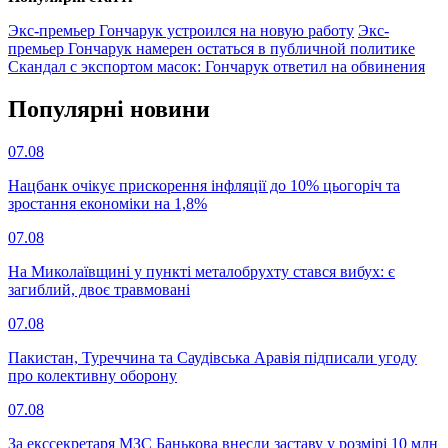
Экс-премьер Гончарук устроился на новую работу
Экс-
премьер Гончарук намерен остаться в публичной политике
Скандал с экспортом масок: Гончарук ответил на обвинения
Популярнi новини
07.08
Нацбанк очікує прискорення інфляції до 10% цьогоріч та
зростання економіки на 1,8%
07.08
На Миколаївщині у пункті металобрухту стався вибух: є
загиблий, двоє травмовані
07.08
Пакистан, Туреччина та Саудівська Аравія підписали угоду
про колективну оборону
07.08
За екссекретаря МЗС Банькова внесли заставу у розмірі 10 млн