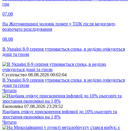
грн
07.08
На Житомирщині чоловік помер у ТЦК після медогляду,
розпочато розслідування
08.08
В Україні 8-9 серпня утримається спека, в неділю очікуються
дощі та грози
Суспiльство
08.08.2026 00:02:04
В Україні 8-9 серпня утримається спека, в неділю очікуються
дощі та грози
Читати
Економіка
07.08.2026 23:29:52
Нацбанк очікує прискорення інфляції до 10% цьогоріч та
зростання економіки на 1,8%
Читати