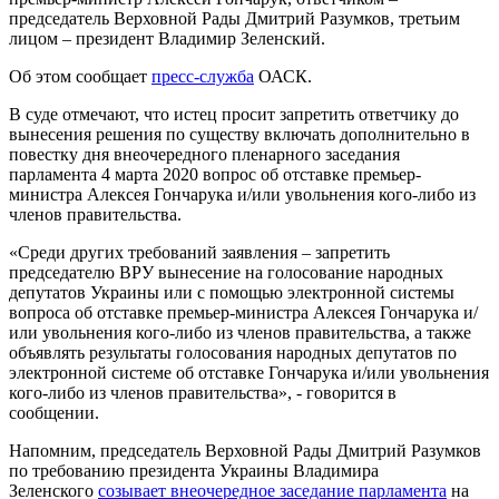
председатель Верховной Рады Дмитрий Разумков, третьим
лицом – президент Владимир Зеленский.
Об этом сообщает
пресс-служба
ОАСК.
В суде отмечают, что истец просит запретить ответчику до
вынесения решения по существу включать дополнительно в
повестку дня внеочередного пленарного заседания
парламента 4 марта 2020 вопрос об отставке премьер-
министра Алексея Гончарука и/или увольнения кого-либо из
членов правительства.
«Среди других требований заявления – запретить
председателю ВРУ вынесение на голосование народных
депутатов Украины или с помощью электронной системы
вопроса об отставке премьер-министра Алексея Гончарука и/
или увольнения кого-либо из членов правительства, а также
объявлять результаты голосования народных депутатов по
электронной системе об отставке Гончарука и/или увольнения
кого-либо из членов правительства», - говорится в
сообщении.
Напомним, председатель Верховной Рады Дмитрий Разумков
по требованию президента Украины Владимира
Зеленского
созывает внеочередное заседание парламента
на