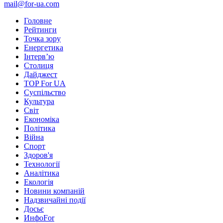
mail@for-ua.com
Головне
Рейтинги
Точка зору
Енергетика
Інтерв’ю
Столиця
Дайджест
TOP For UA
Суспiльство
Культура
Світ
Економіка
Політика
Війна
Спорт
Здоров'я
Технології
Аналітика
Екологія
Новини компаній
Надзвичайні події
Досьє
ИнфоFor