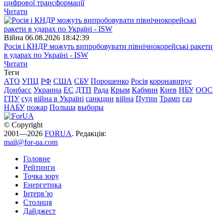
цифрової трансформації
Читати
Війна
06.08.2026 18:42:39
Росія і КНДР можуть випробовувати північнокорейські ракети
в ударах по Україні - ISW
Читати
Теги
АТО
УПЦ
РФ
США
СБУ
Порошенко
Росія
коронавирус
Донбасс
Украина
ЕС
ДТП
Рада
Крым
Кабмин
Киев
НБУ
ООС
ГПУ
суд
війна в Україні
санкции
війна
Путин
Трамп
газ
НАБУ
пожар
Польша
выборы
© Copyright
2001—2026
FORUA
. Редакція:
mail@for-ua.com
Головне
Рейтинги
Точка зору
Енергетика
Інтерв’ю
Столиця
Дайджест