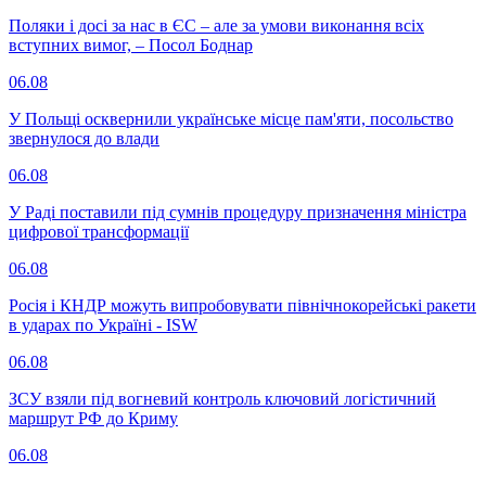
Поляки і досі за нас в ЄС – але за умови виконання всіх
вступних вимог, – Посол Боднар
06.08
У Польщі осквернили українське місце пам'яти, посольство
звернулося до влади
06.08
У Раді поставили під сумнів процедуру призначення міністра
цифрової трансформації
06.08
Росія і КНДР можуть випробовувати північнокорейські ракети
в ударах по Україні - ISW
06.08
ЗСУ взяли під вогневий контроль ключовий логістичний
маршрут РФ до Криму
06.08