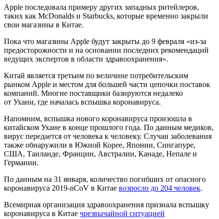
Apple последовала примеру других западных ритейлеров,
таких как McDonalds и Starbucks, которые временно закрыли
свои магазины в Китае.
Пока что магазины Apple будут закрыты до 9 февраля «из-за
предосторожности и на основании последних рекомендаций
ведущих экспертов в области здравоохранения».
Китай является третьим по величине потребительским
рынком Apple и местом для большей части цепочки поставок
компаний. Многие поставщики базируются недалеко
от Ухани, где началась вспышка коронавируса.
Напомним, вспышка нового коронавируса произошла в
китайском Ухане в конце прошлого года. По данным медиков,
вирус передается от человека к человеку. Случаи заболевания
также обнаружили в Южной Корее, Японии, Сингапуре,
США, Таиланде, Франции, Австралии, Канаде, Непале и
Германии.
По данным на 31 января, количество погибших от опасного
коронавируса 2019-nCoV в Китае
возросло до 204 человек
.
Всемирная организация здравоохранения признала вспышку
коронавируса в Китае
чрезвычайной ситуацией