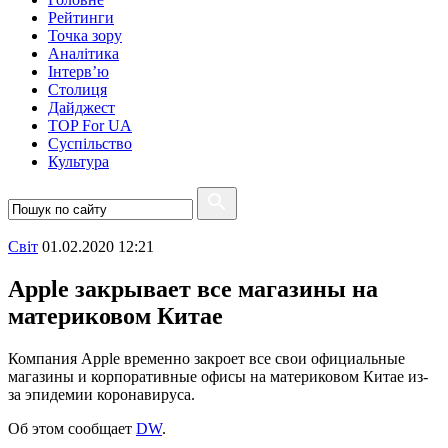
Рейтинги
Точка зору
Аналітика
Інтерв’ю
Столиця
Дайджест
TOP For UA
Суспiльство
Культура
Свiт
01.02.2020 12:21
Apple закрывает все магазины на
материковом Китае
Компания Apple временно закроет все свои официальные
магазины и корпоративные офисы на материковом Китае из-
за эпидемии коронавируса.
Об этом сообщает
DW
.