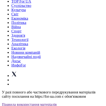
TOP For UA
Суспiльство
Культура
Світ
Економіка
Політика
Війна
Спорт
Здоров'я
Технології
Аналітика
Екологія
Новини компаній
Надзвичайні події
Досьє
ИнфоFor
У разі повного або часткового передрукування матеріалів
сайту посилання на https://for-ua.com є обов'язковим
Правила використання матеріалів