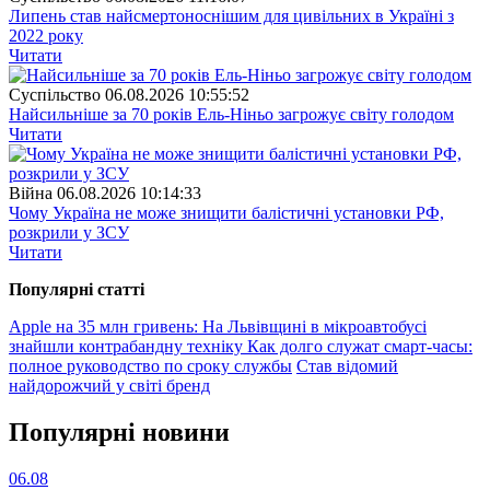
Липень став найсмертоноснішим для цивільних в Україні з
2022 року
Читати
Суспiльство
06.08.2026 10:55:52
Найсильніше за 70 років Ель-Ніньо загрожує світу голодом
Читати
Війна
06.08.2026 10:14:33
Чому Україна не може знищити балістичні установки РФ,
розкрили у ЗСУ
Читати
Популярнi статтi
Apple на 35 млн гривень: На Львівщині в мікроавтобусі
знайшли контрабандну техніку
Как долго служат смарт-часы:
полное руководство по сроку службы
Став відомий
найдорожчий у світі бренд
Популярнi новини
06.08