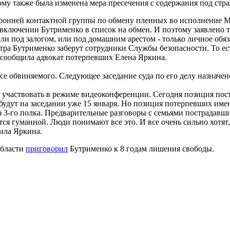
ому также была изменена мера пресечения с содержания под стр
торонней контактной группы по обмену пленных во исполнение 
 включении Бутрименко в список на обмен. И поэтому заявлено т
ли под залогом, или под домашним арестом - только личное обяз
ра Бутрименко заберут сотрудники Службы безопасности. То ест
, - сообщила адвокат потерпевших Елена Яркина.
се обвиняемого. Следующее заседание суда по его делу назначено
 участвовать в режиме видеоконференции. Сегодня позиция пост
, будут на заседании уже 15 января. Но позиция потерпевших име
из 3-го полка. Предварительные разговоры с семьями пострадав
тся гуманной. Люди понимают все это. И все очень сильно хотят
вила Яркина.
области
приговорил
Бутрименко к 8 годам лишения свободы.