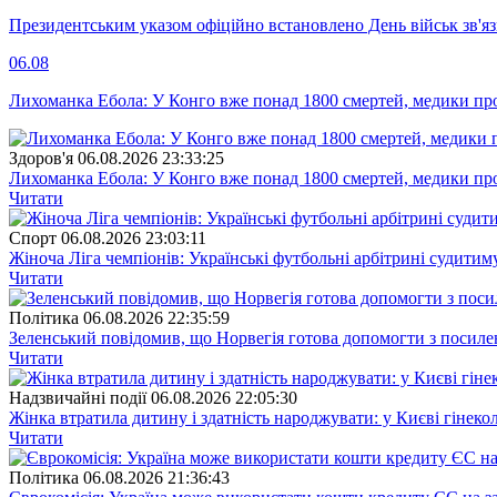
Президентським указом офіційно встановлено День військ зв'яз
06.08
Лихоманка Ебола: У Конго вже понад 1800 смертей, медики про
Здоров'я
06.08.2026 23:33:25
Лихоманка Ебола: У Конго вже понад 1800 смертей, медики про
Читати
Спорт
06.08.2026 23:03:11
Жіноча Ліга чемпіонів: Українські футбольні арбітрині судитим
Читати
Полiтика
06.08.2026 22:35:59
Зеленський повідомив, що Норвегія готова допомогти з посил
Читати
Надзвичайні події
06.08.2026 22:05:30
Жінка втратила дитину і здатність народжувати: у Києві гінеко
Читати
Полiтика
06.08.2026 21:36:43