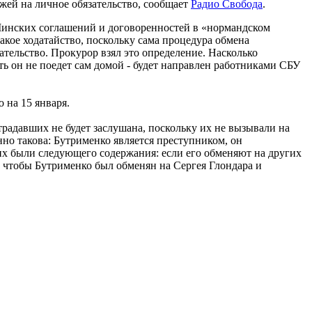
ажей на личное обязательство, сообщает
Радио Свобода
.
Минских соглашений и договоренностей в «нормандском
акое ходатайство, поскольку сама процедура обмена
ательство. Прокурор взял это определение. Насколько
ь он не поедет сам домой - будет направлен работниками СБУ
 на 15 января.
радавших не будет заслушана, поскольку их не вызывали на
нно такова: Бутрименко является преступником, он
ших были следующего содержания: если его обменяют на других
, чтобы Бутрименко был обменян на Сергея Глондара и