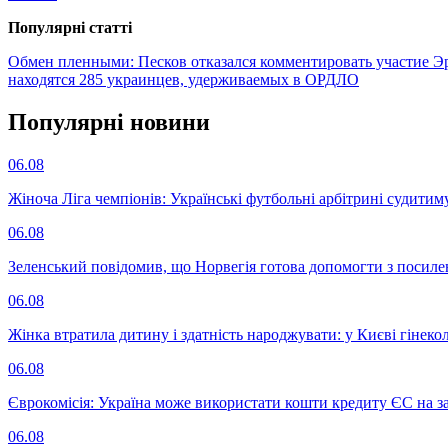
Популярнi статтi
Обмен пленными: Песков отказался комментировать участие Э
находятся 285 украинцев, удерживаемых в ОРДЛО
Популярнi новини
06.08
Жіноча Ліга чемпіонів: Українські футбольні арбітрині судитим
06.08
Зеленський повідомив, що Норвегія готова допомогти з посил
06.08
Жінка втратила дитину і здатність народжувати: у Києві гінеко
06.08
Єврокомісія: Україна може використати кошти кредиту ЄС на за
06.08