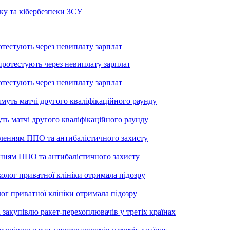
ку та кібербезпеки ЗСУ
тестують через невиплату зарплат
тестують через невиплату зарплат
уть матчі другого кваліфікаційного раунду
енням ППО та антибалістичного захисту
лог приватної клініки отримала підозру