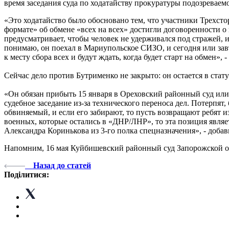
время заседания суда по ходатайству прокуратуры подозреваем
«Это ходатайство было обосновано тем, что участники Трехс
формате» об обмене «всех на всех» достигли договоренности о
предусматривает, чтобы человек не удерживался под стражей, и
понимаю, он поехал в Мариупольское СИЗО, и сегодня или завт
к месту сбора всех и будут ждать, когда будет старт на обмен»
Сейчас дело против Бутрименко не закрыто: он остается в стату
«Он обязан прибыть 15 января в Ореховский районный суд или
судебное заседание из-за технического переноса дел. Потерпят
обвиняемый, и если его забирают, то пусть возвращают ребят 
военных, которые остались в «ДНР/ЛНР», то эта позиция являе
Александра Коринькова из 3-го полка спецназначения», - доба
Напомним, 16 мая Куйбишевский районный суд Запорожской 
Назад до статей
Поділитися: