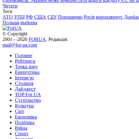
Єврокомісія: Україна може використати кошти кредиту ЄС на за
Читати
Теги
АТО
УПЦ
РФ
США
СБУ
Порошенко
Росія
коронавирус
Донба
Польша
выборы
© Copyright
2001—2026
FORUA
. Редакція:
mail@for-ua.com
Головне
Рейтинги
Точка зору
Енергетика
Інтерв’ю
Столиця
Дайджест
TOP For UA
Суспiльство
Культура
Світ
Економіка
Політика
Війна
Спорт