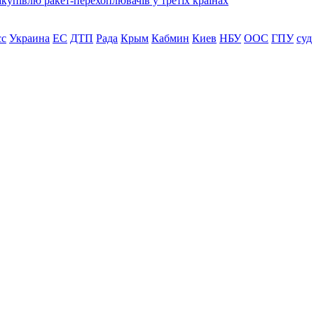
купівлю ракет-перехоплювачів у третіх країнах
сс
Украина
ЕС
ДТП
Рада
Крым
Кабмин
Киев
НБУ
ООС
ГПУ
суд