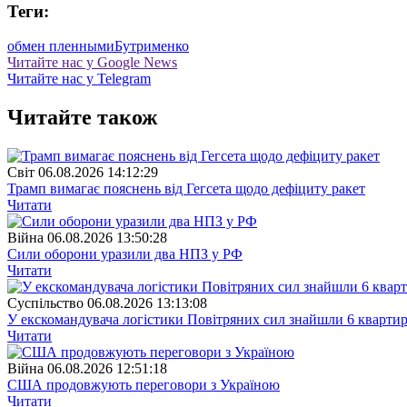
Теги:
обмен пленными
Бутрименко
Читайте нас у Google News
Читайте нас у Telegram
Читайте також
Свiт
06.08.2026 14:12:29
Трамп вимагає пояснень від Гегсета щодо дефіциту ракет
Читати
Війна
06.08.2026 13:50:28
Сили оборони уразили два НПЗ у РФ
Читати
Суспiльство
06.08.2026 13:13:08
У екскомандувача логістики Повітряних сил знайшли 6 квартир
Читати
Війна
06.08.2026 12:51:18
США продовжують переговори з Україною
Читати