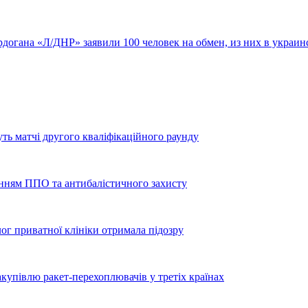
рдогана
«Л/ДНР» заявили 100 человек на обмен, из них в украин
уть матчі другого кваліфікаційного раунду
енням ППО та антибалістичного захисту
лог приватної клініки отримала підозру
купівлю ракет-перехоплювачів у третіх країнах