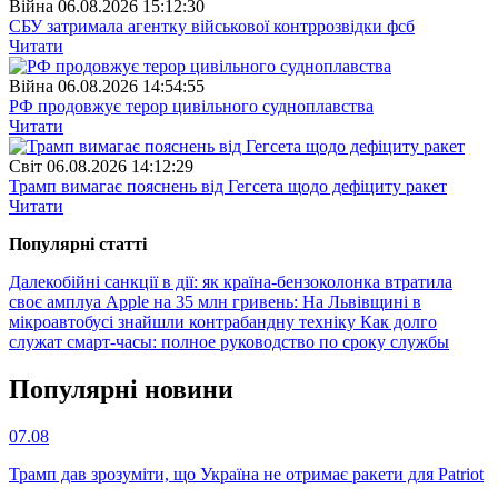
Війна
06.08.2026 15:12:30
СБУ затримала агентку військової контррозвідки фсб
Читати
Війна
06.08.2026 14:54:55
РФ продовжує терор цивільного судноплавства
Читати
Свiт
06.08.2026 14:12:29
Трамп вимагає пояснень від Гегсета щодо дефіциту ракет
Читати
Популярнi статтi
Далекобійні санкції в дії: як країна-бензоколонка втратила
своє амплуа
Apple на 35 млн гривень: На Львівщині в
мікроавтобусі знайшли контрабандну техніку
Как долго
служат смарт-часы: полное руководство по сроку службы
Популярнi новини
07.08
Трамп дав зрозуміти, що Україна не отримає ракети для Patriot