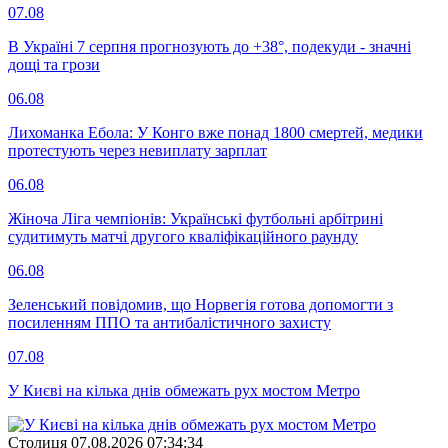
07.08
В Україні 7 серпня прогнозують до +38°, подекуди - значні
дощі та грози
06.08
Лихоманка Ебола: У Конго вже понад 1800 смертей, медики
протестують через невиплату зарплат
06.08
Жіноча Ліга чемпіонів: Українські футбольні арбітрині
судитимуть матчі другого кваліфікаційного раунду
06.08
Зеленський повідомив, що Норвегія готова допомогти з
посиленням ППО та антибалістичного захисту
07.08
У Києві на кілька днів обмежать рух мостом Метро
Столиця
07.08.2026 07:34:34