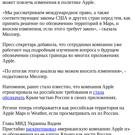
может повлечь изменения в политике Apple.
«Мы рассматриваем международное право, а также
соответствующие законы США и других стран перед тем, как
принять решение по обозначению территорий в Maps, и
вносим изменения, если этого требует закон», - сказала
Мюллер.
Пресс-секретарь добавила, что сотрудники компании уже
работают над подробным изучением вопроса о будущем
обозначении спорных границы во многих приложениях
Apple.
«По итогам этого анализа мы можем вносить изменения», -
подытожила Мюллер.
Напомним, ранее стало известно, что компания Apple
отреагировала на российские требования и
стала
обозначать
Крым частью России в своих приложениях.
Регион теперь отображается как российская территория на
Apple Maps и Weather, если просматривать их из России.
Глава МИД Украины Вадим
Пристайко
раскритиковал
американскую компанию Apple из-
за обозначения на ее картах Крыма как части России.