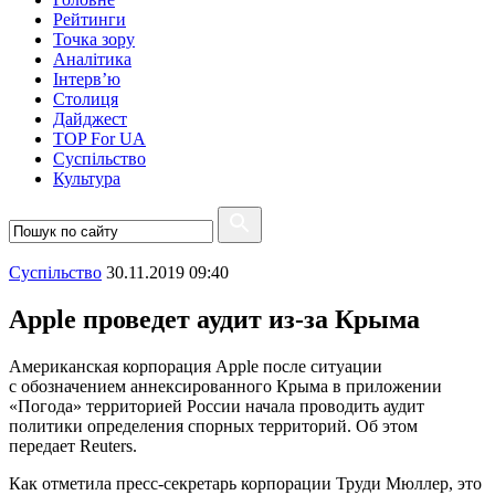
Рейтинги
Точка зору
Аналітика
Інтерв’ю
Столиця
Дайджест
TOP For UA
Суспiльство
Культура
Суспiльство
30.11.2019 09:40
Apple проведет аудит из-за Крыма
Американская корпорация Apple после ситуации
с обозначением аннексированного Крыма в приложении
«Погода» территорией России начала проводить аудит
политики определения спорных территорий. Об этом
передает Reuters.
Как отметила пресс-секретарь корпорации Труди Мюллер, это