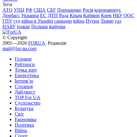
Теги
АТО
УПЦ
РФ
США
СБУ
Порошенко
Росія
коронавирус
Донбасс
Украина
ЕС
ДТП
Рада
Крым
Кабмин
Киев
НБУ
ООС
ГПУ
суд
війна в Україні
санкции
війна
Путин
Трамп
газ
НАБУ
пожар
Польша
выборы
© Copyright
2001—2026
FORUA
. Редакція:
mail@for-ua.com
Головне
Рейтинги
Точка зору
Енергетика
Інтерв’ю
Столиця
Дайджест
TOP For UA
Суспiльство
Культура
Світ
Економіка
Політика
Війна
Спорт