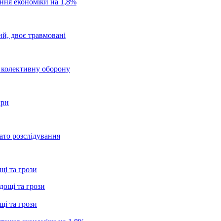
ання економіки на 1,8%
ий, двоє травмовані
о колективну оборону
грн
ато розслідування
щі та грози
щі та грози