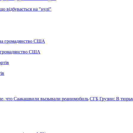
о відбувається на "нулі"
а громадянство США
ів
ые, что Саакашвили вызывали реанимобиль
СГБ Грузии: В тюрь