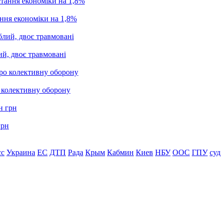
ання економіки на 1,8%
ий, двоє травмовані
о колективну оборону
грн
сс
Украина
ЕС
ДТП
Рада
Крым
Кабмин
Киев
НБУ
ООС
ГПУ
суд