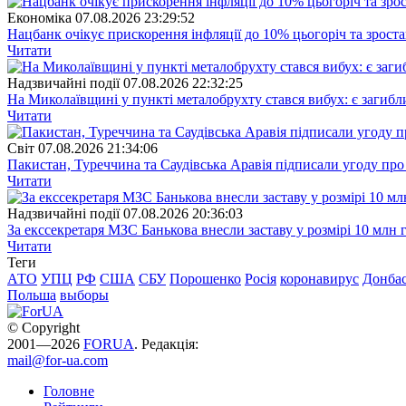
Економіка
07.08.2026 23:29:52
Нацбанк очікує прискорення інфляції до 10% цьогоріч та зрост
Читати
Надзвичайні події
07.08.2026 22:32:25
На Миколаївщині у пункті металобрухту стався вибух: є загибл
Читати
Свiт
07.08.2026 21:34:06
Пакистан, Туреччина та Саудівська Аравія підписали угоду пр
Читати
Надзвичайні події
07.08.2026 20:36:03
За екссекретаря МЗС Банькова внесли заставу у розмірі 10 млн 
Читати
Теги
АТО
УПЦ
РФ
США
СБУ
Порошенко
Росія
коронавирус
Донба
Польша
выборы
© Copyright
2001—2026
FORUA
. Редакція:
mail@for-ua.com
Головне