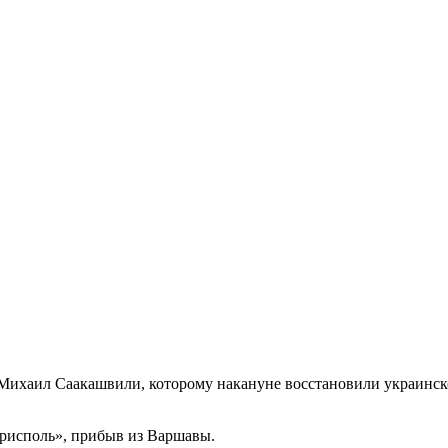
Михаил Саакашвили, которому накануне восстановили украинско
орисполь», прибыв из Варшавы.