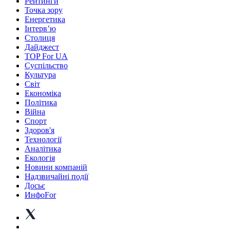
Рейтинги
Точка зору
Енергетика
Інтерв’ю
Столиця
Дайджест
TOP For UA
Суспiльство
Культура
Світ
Економіка
Політика
Війна
Спорт
Здоров'я
Технології
Аналітика
Екологія
Новини компаній
Надзвичайні події
Досьє
ИнфоFor