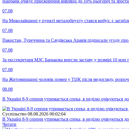
Нацбанк очікує прискорення інфляції до 10% цьогоріч та зрост
07.08
На Миколаївщині у пункті металобрухту стався вибух: є загибл
07.08
Пакистан, Туреччина та Саудівська Аравія підписали угоду пр
07.08
За екссекретаря МЗС Банькова внесли заставу у розмірі 10 млн 
07.08
На Житомирщині чоловік помер у ТЦК після медогляду, розпоч
08.08
В Україні 8-9 серпня утримається спека, в неділю очікуються до
Суспiльство
08.08.2026 00:02:04
В Україні 8-9 серпня утримається спека, в неділю очікуються до
Читати