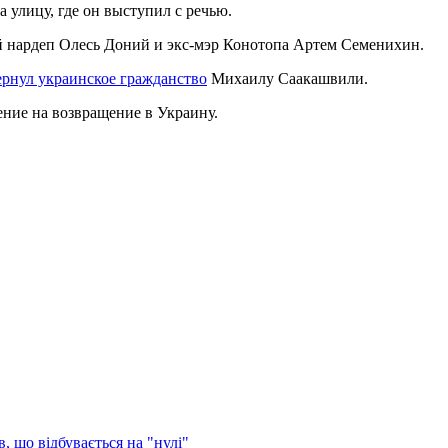
а улицу, где он выступил с речью.
 нардеп Олесь Доний и экс-мэр Конотопа Артем Семенихин.
ернул украинское гражданство
Михаилу Саакашвили.
ение на возвращение в Украину.