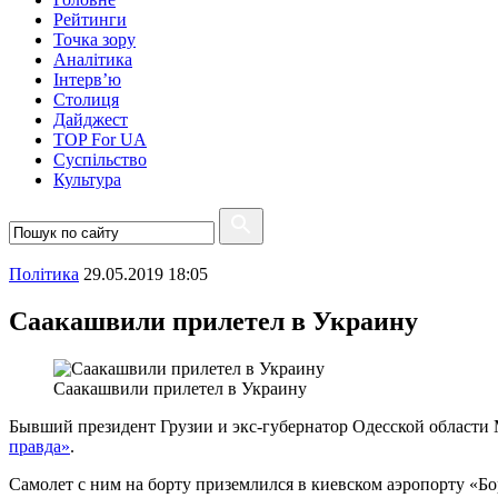
Рейтинги
Точка зору
Аналітика
Інтерв’ю
Столиця
Дайджест
TOP For UA
Суспiльство
Культура
Полiтика
29.05.2019 18:05
Саакашвили прилетел в Украину
Саакашвили прилетел в Украину
Бывший президент Грузии и экс-губернатор Одесской области 
правда»
.
Самолет с ним на борту приземлился в киевском аэропорту «Б