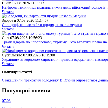
Війна
07.08.2026 11:55:13
На фронті змінилися правила виживання: військовий розповів, щ
Читати
Здоров'я
07.08.2026 11:14:57
Солодощі, які варто їсти щодня, назвали медики
Читати
Свiт
07.08.2026 10:56:23
Трамп вдарив по "пологовому туризму": хто втратить право н
Читати
Суспiльство
07.08.2026 10:15:00
Українцям за кордоном спростили правила оформлення паспорт
Читати
Популярнi статтi
Саакашвили прекратил голодовку
В Грузии опровергают данн
Популярнi новини
07.08