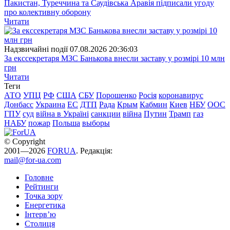
Пакистан, Туреччина та Саудівська Аравія підписали угоду
про колективну оборону
Читати
Надзвичайні події
07.08.2026 20:36:03
За екссекретаря МЗС Банькова внесли заставу у розмірі 10 млн
грн
Читати
Теги
АТО
УПЦ
РФ
США
СБУ
Порошенко
Росія
коронавирус
Донбасс
Украина
ЕС
ДТП
Рада
Крым
Кабмин
Киев
НБУ
ООС
ГПУ
суд
війна в Україні
санкции
війна
Путин
Трамп
газ
НАБУ
пожар
Польша
выборы
© Copyright
2001—2026
FORUA
. Редакція:
mail@for-ua.com
Головне
Рейтинги
Точка зору
Енергетика
Інтерв’ю
Столиця