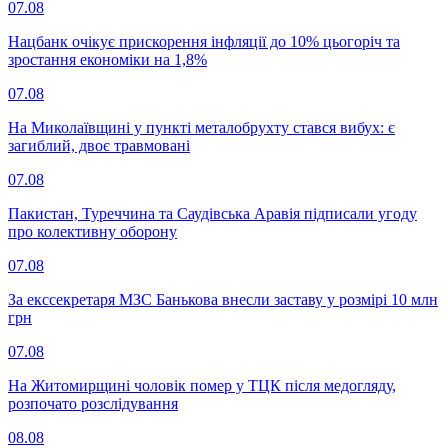
07.08
Нацбанк очікує прискорення інфляції до 10% цьогоріч та
зростання економіки на 1,8%
07.08
На Миколаївщині у пункті металобрухту стався вибух: є
загиблий, двоє травмовані
07.08
Пакистан, Туреччина та Саудівська Аравія підписали угоду
про колективну оборону
07.08
За екссекретаря МЗС Банькова внесли заставу у розмірі 10 млн
грн
07.08
На Житомирщині чоловік помер у ТЦК після медогляду,
розпочато розслідування
08.08