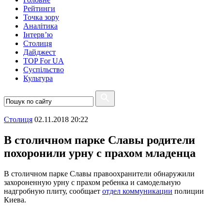
Рейтинги
Точка зору
Аналітика
Інтерв’ю
Столиця
Дайджест
TOP For UA
Суспiльство
Культура
Столиця
02.11.2018 20:22
В столичном парке Славы родители
похоронили урну с прахом младенца
В столичном парке Славы правоохранители обнаружили
захороненную урну с прахом ребенка и самодельную
надгробную плиту, сообщает
отдел коммуникации
полиции
Киева.