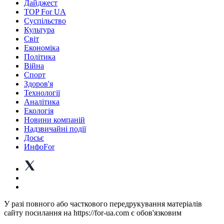
Дайджест
TOP For UA
Суспiльство
Культура
Світ
Економіка
Політика
Війна
Спорт
Здоров'я
Технології
Аналітика
Екологія
Новини компаній
Надзвичайні події
Досьє
ИнфоFor
У разі повного або часткового передрукування матеріалів
сайту посилання на https://for-ua.com є обов'язковим