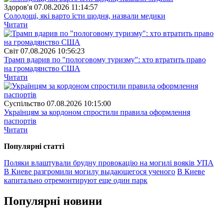
Здоров'я
07.08.2026 11:14:57
Солодощі, які варто їсти щодня, назвали медики
Читати
Свiт
07.08.2026 10:56:23
Трамп вдарив по "пологовому туризму": хто втратить право
на громадянство США
Читати
Суспiльство
07.08.2026 10:15:00
Українцям за кордоном спростили правила оформлення
паспортів
Читати
Популярнi статтi
Поляки влаштували брудну провокацію на могилі вояків УПА
В Киеве разгромили могилу выдающегося ученого
В Киеве
капитально отремонтируют еще один парк
Популярнi новини