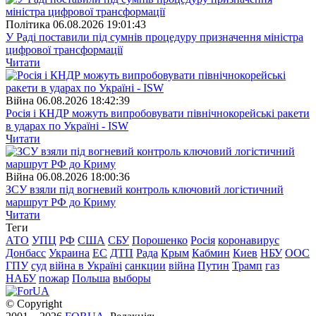
Полiтика
06.08.2026 19:01:43
У Раді поставили під сумнів процедуру призначення міністра
цифрової трансформації
Читати
Війна
06.08.2026 18:42:39
Росія і КНДР можуть випробовувати північнокорейські ракети
в ударах по Україні - ISW
Читати
Війна
06.08.2026 18:00:36
ЗСУ взяли під вогневий контроль ключовий логістичний
маршрут РФ до Криму
Читати
Теги
АТО
УПЦ
РФ
США
СБУ
Порошенко
Росія
коронавирус
Донбасс
Украина
ЕС
ДТП
Рада
Крым
Кабмин
Киев
НБУ
ООС
ГПУ
суд
війна в Україні
санкции
війна
Путин
Трамп
газ
НАБУ
пожар
Польша
выборы
© Copyright