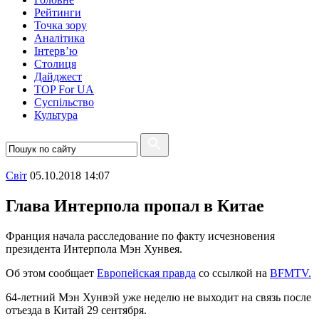
Рейтинги
Точка зору
Аналітика
Інтерв’ю
Столиця
Дайджест
TOP For UA
Суспiльство
Культура
Свiт
05.10.2018 14:07
Глава Интерпола пропал в Китае
Франция начала расследование по факту исчезновения
президента Интерпола Мэн Хунвея.
Об этом сообщает
Европейская правда
со ссылкой на
BFMTV.
64-летний Мэн Хунвэй уже неделю не выходит на связь после
отъезда в Китай 29 сентября.