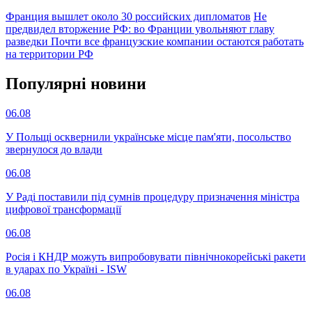
Франция вышлет около 30 российских дипломатов
Не
предвидел вторжение РФ: во Франции увольняют главу
разведки
Почти все французские компании остаются работать
на территории РФ
Популярнi новини
06.08
У Польщі осквернили українське місце пам'яти, посольство
звернулося до влади
06.08
У Раді поставили під сумнів процедуру призначення міністра
цифрової трансформації
06.08
Росія і КНДР можуть випробовувати північнокорейські ракети
в ударах по Україні - ISW
06.08