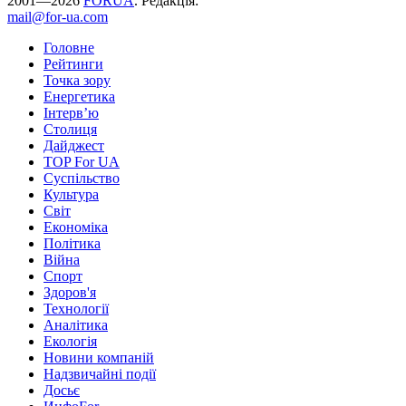
2001—2026
FORUA
. Редакція:
mail@for-ua.com
Головне
Рейтинги
Точка зору
Енергетика
Інтерв’ю
Столиця
Дайджест
TOP For UA
Суспiльство
Культура
Світ
Економіка
Політика
Війна
Спорт
Здоров'я
Технології
Аналітика
Екологія
Новини компаній
Надзвичайні події
Досьє