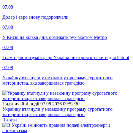
07.08
Долар і євро знову подорожчали
07.08
У Києві на кілька днів обмежать рух мостом Метро
07.08
Трамп дав зрозуміти, що Україна не отримає ракети для Patriot
07.08
Українку втягнули у незаконну програму сурогатного
материнства, яка завершилася трагедією
Надзвичайні події
07.08.2026 09:52:30
Українку втягнули у незаконну програму сурогатного
материнства, яка завершилася трагедією
Читати