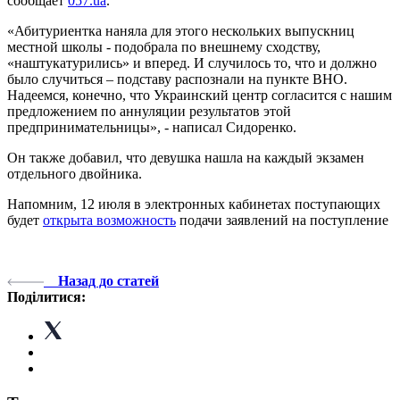
сообщает
057.ua
.
«Абитуриентка наняла для этого нескольких выпускниц
местной школы - подобрала по внешнему сходству,
«наштукатурились» и вперед. И случилось то, что и должно
было случиться – подставу распознали на пункте ВНО.
Надеемся, конечно, что Украинский центр согласится с нашим
предложением по аннуляции результатов этой
предпринимательницы», - написал Сидоренко.
Он также добавил, что девушка нашла на каждый экзамен
отдельного двойника.
Напомним, 12 июля в электронных кабинетах поступающих
будет
открыта возможность
подачи заявлений на поступление
Назад до статей
Поділитися: