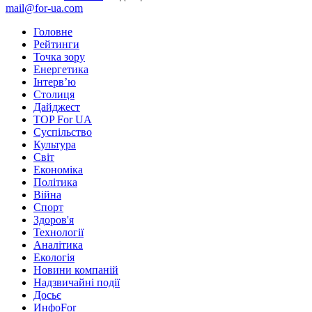
mail@for-ua.com
Головне
Рейтинги
Точка зору
Енергетика
Інтерв’ю
Столиця
Дайджест
TOP For UA
Суспiльство
Культура
Світ
Економіка
Політика
Війна
Спорт
Здоров'я
Технології
Аналітика
Екологія
Новини компаній
Надзвичайні події
Досьє
ИнфоFor