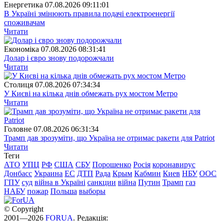
Енергетика
07.08.2026 09:11:01
В Україні змінюють правила подачі електроенергії
споживачам
Читати
Економіка
07.08.2026 08:31:41
Долар і євро знову подорожчали
Читати
Столиця
07.08.2026 07:34:34
У Києві на кілька днів обмежать рух мостом Метро
Читати
Головне
07.08.2026 06:31:34
Трамп дав зрозуміти, що Україна не отримає ракети для Patriot
Читати
Теги
АТО
УПЦ
РФ
США
СБУ
Порошенко
Росія
коронавирус
Донбасс
Украина
ЕС
ДТП
Рада
Крым
Кабмин
Киев
НБУ
ООС
ГПУ
суд
війна в Україні
санкции
війна
Путин
Трамп
газ
НАБУ
пожар
Польша
выборы
© Copyright
2001—2026
FORUA
. Редакція: