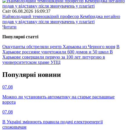
Свiт
06.08.2026 16:09:37
Наймолодший темношкірий професор Кембриджа негайно
подав у відставку після звинувачень у плагіаті
Читати
Популярнi статтi
Оккупанты обстреляли центр Харькова из Черного моря
В
Харькове россияне уничтожили 600 домов и 50 школ
В
Харькове совершили первую за 100 лет литургию в
университетском храме УПЦ
Популярнi новини
07.08
Можно ли установить автоматику на старые распашные
ворота
07.08
В Україні змінюють правила подачі електроенергії
споживачам