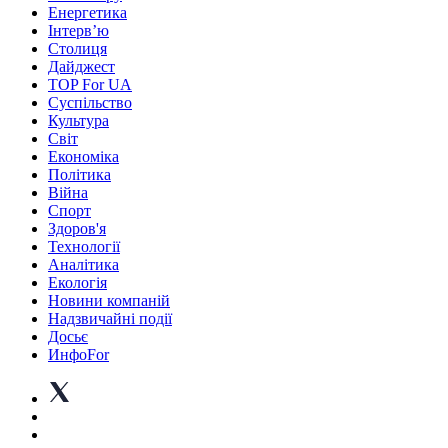
Енергетика
Інтерв’ю
Столиця
Дайджест
TOP For UA
Суспiльство
Культура
Світ
Економіка
Політика
Війна
Спорт
Здоров'я
Технології
Аналітика
Екологія
Новини компаній
Надзвичайні події
Досьє
ИнфоFor