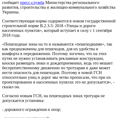
сообщает
пресс-служба
Министерства регионального
развития, строительства и жилищно-коммунального хозяйства
Украины.
Соответствующая норма содержится в новом государственной
строительной норме В.2.3-5: 2018 «Улицы и дороги
населенных пунктов», который вступает в силу с 1 сентября
2018 года.
«Пешеходные зоны на то и называются «пешеходными», так
как предназначены для пешеходов, для их удобства и
комфорта в передвижении. Поэтому логично, что на этих
путях не нужно устанавливать рекламные конструкции,
киоски размещать люки и дождеприемники, ведь это мешает
беспрепятственному движению по тротуарам и даже может
нести опасность для пешеходов. Поэтому в новой ГСН
относительно улиц и дорог мы четко прописали, что при их
проектировании в населенных пунктах это не допускается», -
сказал он.
Согласно новым ГСН, на пешеходных зонах тротуара не
допускается установка:
- дорожного ограждения и опор;