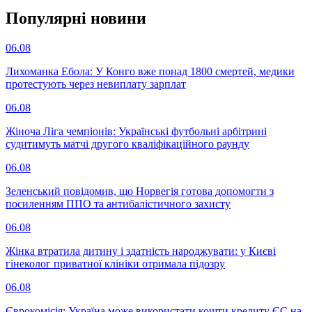
Популярнi новини
06.08
Лихоманка Ебола: У Конго вже понад 1800 смертей, медики
протестують через невиплату зарплат
06.08
Жіноча Ліга чемпіонів: Українські футбольні арбітрині
судитимуть матчі другого кваліфікаційного раунду
06.08
Зеленський повідомив, що Норвегія готова допомогти з
посиленням ППО та антибалістичного захисту
06.08
Жінка втратила дитину і здатність народжувати: у Києві
гінеколог приватної клініки отримала підозру
06.08
Єврокомісія: Україна може використати кошти кредиту ЄС на