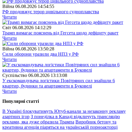
Війна
06.08.2026 14:54:55
РФ продовжує терор цивільного судноплавства
Читати
Свiт
06.08.2026 14:12:29
Трамп вимагає пояснень від Гегсета щодо дефіциту ракет
Читати
Війна
06.08.2026 13:50:28
Сили оборони уразили два НПЗ у РФ
Читати
Суспiльство
06.08.2026 13:13:08
У екскомандувача логістики Повітряних сил знайшли 6
квартир, будинки та апартаменти в Буковелі
Читати
Популярнi статтi
В Україні блокуватимуть Ютуб-канали за незаконну рекламу
азартних ігор
З понеділка в Канаді відкличуть трансляцію
реклами, яка дуже образила Трампа
Виробник бетону та
креативна агенція піаряться на українській порноакторці