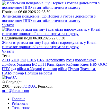
Полiтика
06.08.2026 22:35:59
Зеленський повідомив, що Норвегія готова допомогти з
посиленням ППО та антибалістичного захисту
Читати
Надзвичайні події
06.08.2026 22:05:30
Жінка втратила дитину і здатність народжувати: у Києві
гінеколог приватної клініки отримала підозру
Читати
Теги
АТО
УПЦ
РФ
США
СБУ
Порошенко
Росія
коронавирус
Донбасс
Украина
ЕС
ДТП
Рада
Крым
Кабмин
Киев
НБУ
ООС
ГПУ
суд
війна в Україні
санкции
війна
Путин
Трамп
газ
НАБУ
пожар
Польша
выборы
© Copyright
2001—2026
FORUA
. Редакція:
mail@for-ua.com
Головне
Рейтинги
Точка зору