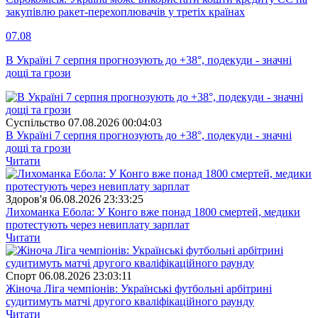
закупівлю ракет-перехоплювачів у третіх країнах
07.08
В Україні 7 серпня прогнозують до +38°, подекуди - значні
дощі та грози
Суспiльство
07.08.2026 00:04:03
В Україні 7 серпня прогнозують до +38°, подекуди - значні
дощі та грози
Читати
Здоров'я
06.08.2026 23:33:25
Лихоманка Ебола: У Конго вже понад 1800 смертей, медики
протестують через невиплату зарплат
Читати
Спорт
06.08.2026 23:03:11
Жіноча Ліга чемпіонів: Українські футбольні арбітрині
судитимуть матчі другого кваліфікаційного раунду
Читати