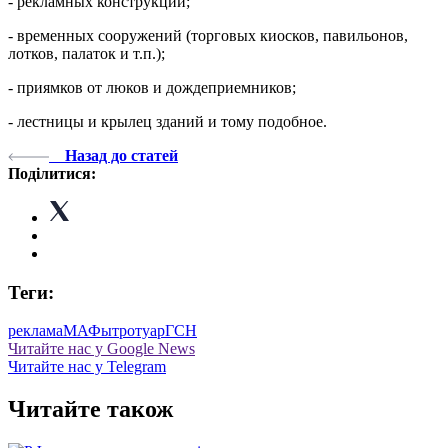
- рекламных конструкций;
- временных сооружений (торговых киосков, павильонов,
лотков, палаток и т.п.);
- приямков от люков и дождеприемников;
- лестницы и крылец зданий и тому подобное.
Назад до статей
Поділитися:
Теги:
реклама
МАФы
тротуар
ГСН
Читайте нас у Google News
Читайте нас у Telegram
Читайте також