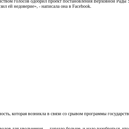
нством голосов одобрил проект постановления Верховной Рады
ил ей недоверие», - написала она в Facebook.
сть, которая возникла в связи со срывом программы государстве
оводов для увольнения — гораздо больше, и надо разобраться, 