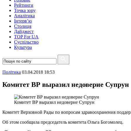
Рейтинги
Точка зору
Аналітика
Інтерв’ю
Столиця
Дайджест
TOP For UA
Суспiльство
Культура
Полiтика
03.04.2018 18:53
Комитет ВР выразил недоверие Супрун
Комитет ВР выразил недоверие Супрун
Комитет Верховной Рады по вопросам здравоохранения поддер
Об этом сообщила председатель комитета Ольга Богомолец.