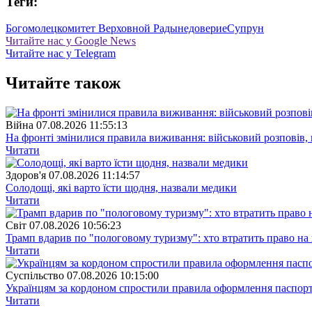
Теги:
Богомолец
комитет Верховной Рады
недоверие
Супрун
Читайте нас у Google News
Читайте нас у Telegram
Читайте також
Війна
07.08.2026 11:55:13
На фронті змінилися правила виживання: військовий розповів, щ
Читати
Здоров'я
07.08.2026 11:14:57
Солодощі, які варто їсти щодня, назвали медики
Читати
Свiт
07.08.2026 10:56:23
Трамп вдарив по "пологовому туризму": хто втратить право н
Читати
Суспiльство
07.08.2026 10:15:00
Українцям за кордоном спростили правила оформлення паспорт
Читати