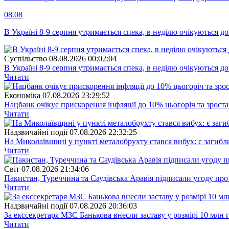
08.08
В Україні 8-9 серпня утримається спека, в неділю очікуються до
Суспiльство
08.08.2026 00:02:04
В Україні 8-9 серпня утримається спека, в неділю очікуються до
Читати
Економіка
07.08.2026 23:29:52
Нацбанк очікує прискорення інфляції до 10% цьогоріч та зрост
Читати
Надзвичайні події
07.08.2026 22:32:25
На Миколаївщині у пункті металобрухту стався вибух: є загибл
Читати
Свiт
07.08.2026 21:34:06
Пакистан, Туреччина та Саудівська Аравія підписали угоду пр
Читати
Надзвичайні події
07.08.2026 20:36:03
За екссекретаря МЗС Банькова внесли заставу у розмірі 10 млн 
Читати