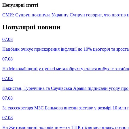
Популярнi статтi
СМИ: Супрун покинула Украину
Супрун говорит, что против 
Популярнi новини
07.08
Нацбанк очікує прискорення інфляції до 10% цьогоріч та зрост
07.08
На Миколаївщині у пункті металобрухту стався вибух: є загибл
07.08
Пакистан, Туреччина та Саудівська Аравія підписали угоду пр
07.08
За екссекретаря МЗС Банькова внесли заставу у розмірі 10 млн 
07.08
На Житомирщині чоловік помер у ТЦК після медогляду, розпоч