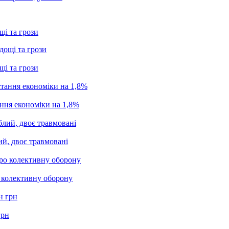
щі та грози
щі та грози
ання економіки на 1,8%
ий, двоє травмовані
о колективну оборону
грн