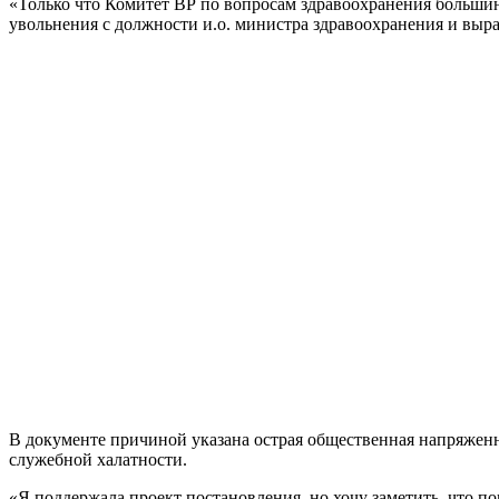
«Только что Комитет ВР по вопросам здравоохранения больши
увольнения с должности и.о. министра здравоохранения и выраз
В документе причиной указана острая общественная напряженно
служебной халатности.
«Я поддержала проект постановления, но хочу заметить, что п