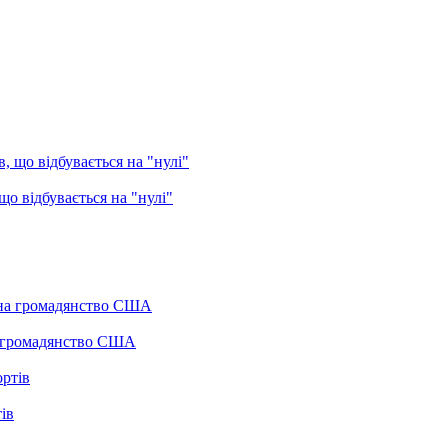
о відбувається на "нулі"
а громадянство США
ів