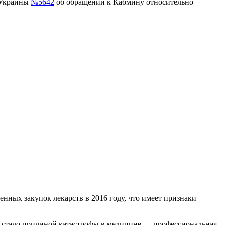
 Украины
№5642
об обращении к Кабмину относительно
нных закупок лекарств в 2016 году, что имеет признаки
что стало причиной катастрофы в медицине — профессиональная