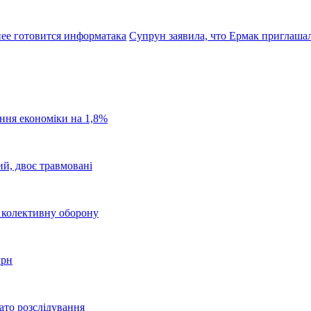
нее готовится информатака
Супрун заявила, что Ермак приглашал
ання економіки на 1,8%
ий, двоє травмовані
о колективну оборону
грн
ато розслідування