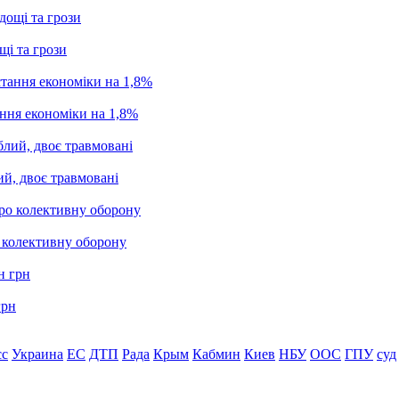
щі та грози
ання економіки на 1,8%
ий, двоє травмовані
о колективну оборону
грн
сс
Украина
ЕС
ДТП
Рада
Крым
Кабмин
Киев
НБУ
ООС
ГПУ
суд