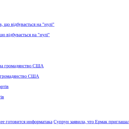
о відбувається на "нулі"
а громадянство США
ів
нее готовится информатака
Супрун заявила, что Ермак приглашал