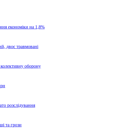
ання економіки на 1,8%
ий, двоє травмовані
о колективну оборону
грн
ато розслідування
щі та грози