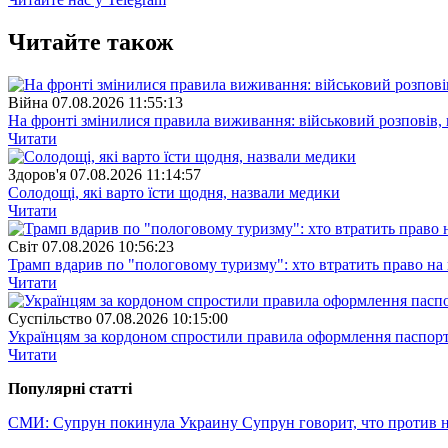
Читайте також
Війна
07.08.2026 11:55:13
На фронті змінилися правила виживання: військовий розповів, щ
Читати
Здоров'я
07.08.2026 11:14:57
Солодощі, які варто їсти щодня, назвали медики
Читати
Свiт
07.08.2026 10:56:23
Трамп вдарив по "пологовому туризму": хто втратить право н
Читати
Суспiльство
07.08.2026 10:15:00
Українцям за кордоном спростили правила оформлення паспорт
Читати
Популярнi статтi
СМИ: Супрун покинула Украину
Супрун говорит, что против 