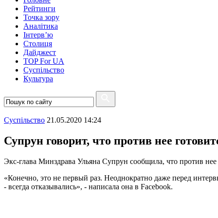
Рейтинги
Точка зору
Аналітика
Інтерв’ю
Столиця
Дайджест
TOP For UA
Суспiльство
Культура
Суспiльство
21.05.2020 14:24
Супрун говорит, что против нее готови
Экс-глава Минздрава Ульяна Супрун сообщила, что против нее
«Конечно, это не первый раз. Неоднократно даже перед интерв
- всегда отказывались», - написала она в Facebook.