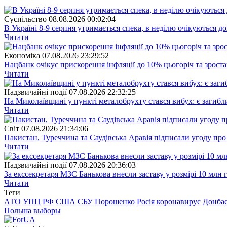
Суспiльство
08.08.2026 00:02:04
В Україні 8-9 серпня утримається спека, в неділю очікуються до
Читати
Економіка
07.08.2026 23:29:52
Нацбанк очікує прискорення інфляції до 10% цьогоріч та зрост
Читати
Надзвичайні події
07.08.2026 22:32:25
На Миколаївщині у пункті металобрухту стався вибух: є загибл
Читати
Свiт
07.08.2026 21:34:06
Пакистан, Туреччина та Саудівська Аравія підписали угоду пр
Читати
Надзвичайні події
07.08.2026 20:36:03
За екссекретаря МЗС Банькова внесли заставу у розмірі 10 млн 
Читати
Теги
АТО
УПЦ
РФ
США
СБУ
Порошенко
Росія
коронавирус
Донба
Польша
выборы