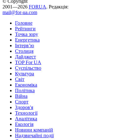
© Copyright
2001—2026
FORUA
. Редакція:
mail@for-ua.com
Головне
Рейтинги
Точка зору
Енергетика
Інтерв’ю
Столиця
Дайджест
TOP For UA
Суспiльство
Культура
Світ
Економіка
Політика
Війна
Спорт
Здоров'я
Технології
Аналітика
Екологія
Новини компаній
Надзвичайні події