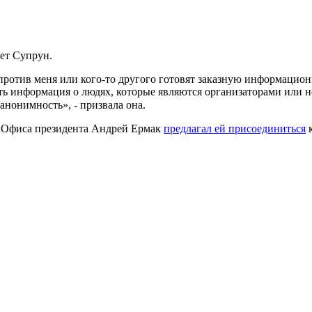
ает Супрун.
ли против меня или кого-то другого готовят заказную информаци
 есть информация о людях, которые являются организаторами или
анонимность», - призвала она.
ва Офиса президента Андрей Ермак
предлагал ей присоединиться
к