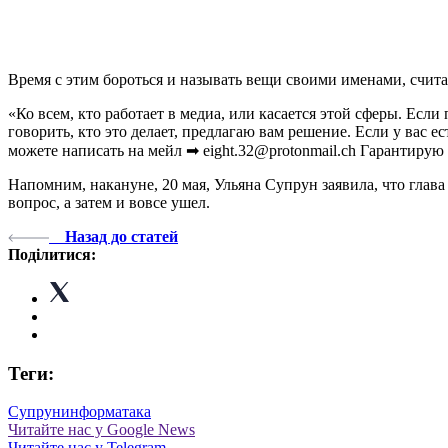
Время с этим бороться и называть вещи своими именами, счит
«Ко всем, кто работает в медиа, или касается этой сферы. Ес
говорить, кто это делает, предлагаю вам решение. Если у вас
можете написать на мейл ➡ eight.32@protonmail.ch Гарантирую 
Напомним, накануне, 20 мая, Ульяна Супрун заявила, что гла
вопрос, а затем и вовсе ушел.
Назад до статей
Поділитися:
Теги:
Супрун
информатака
Читайте нас у Google News
Читайте нас у Telegram