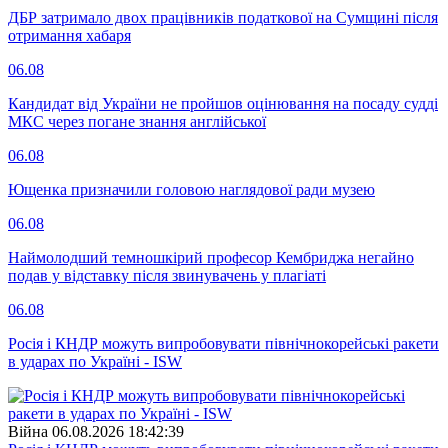
ДБР затримало двох працівників податкової на Сумщині після
отримання хабаря
06.08
Кандидат від України не пройшов оцінювання на посаду судді
МКС через погане знання англійської
06.08
Ющенка призначили головою наглядової ради музею
06.08
Наймолодший темношкірий професор Кембриджа негайно
подав у відставку після звинувачень у плагіаті
06.08
Росія і КНДР можуть випробовувати північнокорейські ракети
в ударах по Україні - ISW
Війна
06.08.2026 18:42:39