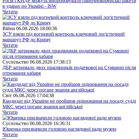
Росія і КНДР можуть випробовувати північнокорейські ракети
в ударах по Україні - ISW
Читати
Війна
06.08.2026 18:00:36
ЗСУ взяли під вогневий контроль ключовий логістичний
маршрут РФ до Криму
Читати
Суспiльство
06.08.2026 17:38:13
ДБР затримало двох працівників податкової на Сумщині після
отримання хабаря
Читати
Свiт
06.08.2026 17:04:38
Кандидат від України не пройшов оцінювання на посаду судді
МКС через погане знання англійської
Читати
Суспiльство
06.08.2026 16:36:31
Ющенка призначили головою наглядової ради музею
Читати