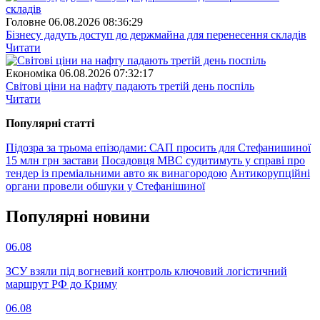
Головне
06.08.2026 08:36:29
Бізнесу дадуть доступ до держмайна для перенесення складів
Читати
Економіка
06.08.2026 07:32:17
Світові ціни на нафту падають третій день поспіль
Читати
Популярнi статтi
Підозра за трьома епізодами: САП просить для Стефанишиної
15 млн грн застави
Посадовця МВС судитимуть у справі про
тендер із преміальними авто як винагородою
Антикорупційні
органи провели обшуки у Стефанішиної
Популярнi новини
06.08
ЗСУ взяли під вогневий контроль ключовий логістичний
маршрут РФ до Криму
06.08