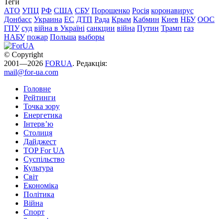
Теги
АТО
УПЦ
РФ
США
СБУ
Порошенко
Росія
коронавирус
Донбасс
Украина
ЕС
ДТП
Рада
Крым
Кабмин
Киев
НБУ
ООС
ГПУ
суд
війна в Україні
санкции
війна
Путин
Трамп
газ
НАБУ
пожар
Польша
выборы
© Copyright
2001—2026
FORUA
. Редакція:
mail@for-ua.com
Головне
Рейтинги
Точка зору
Енергетика
Інтерв’ю
Столиця
Дайджест
TOP For UA
Суспiльство
Культура
Світ
Економіка
Політика
Війна
Спорт