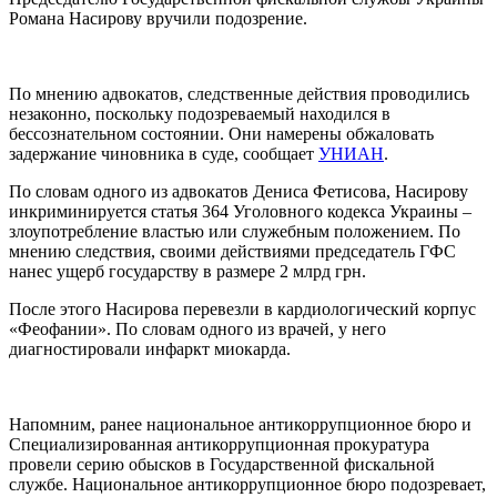
Романа Насирову вручили подозрение.
По мнению адвокатов, следственные действия проводились
незаконно, поскольку подозреваемый находился в
бессознательном состоянии. Они намерены обжаловать
задержание чиновника в суде, сообщает
УНИАН
.
По словам одного из адвокатов Дениса Фетисова, Насирову
инкриминируется статья 364 Уголовного кодекса Украины –
злоупотребление властью или служебным положением. По
мнению следствия, своими действиями председатель ГФС
нанес ущерб государству в размере 2 млрд грн.
После этого Насирова перевезли в кардиологический корпус
«Феофании». По словам одного из врачей, у него
диагностировали инфаркт миокарда.
Напомним, ранее национальное антикоррупционное бюро и
Специализированная антикоррупционная прокуратура
провели серию обысков в Государственной фискальной
службе. Национальное антикоррупционное бюро подозревает,