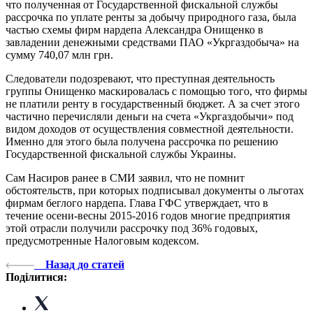
что полученная от Государственной фискальной службы
рассрочка по уплате ренты за добычу природного газа, была
частью схемы фирм нардепа Александра Онищенко в
завладении денежными средствами ПАО «Укргаздобыча» на
сумму 740,07 млн грн.
Следователи подозревают, что преступная деятельность
группы Онищенко маскировалась с помощью того, что фирмы
не платили ренту в государственный бюджет. А за счет этого
частично перечисляли деньги на счета «Укргаздобычи» под
видом доходов от осуществления совместной деятельности.
Именно для этого была получена рассрочка по решению
Государственной фискальной службы Украины.
Сам Насиров ранее в СМИ заявил, что не помнит
обстоятельств, при которых подписывал документы о льготах
фирмам беглого нардепа. Глава ГФС утверждает, что в
течение осени-весны 2015-2016 годов многие предприятия
этой отрасли получили рассрочку под 36% годовых,
предусмотренные Налоговым кодексом.
Назад до статей
Поділитися: