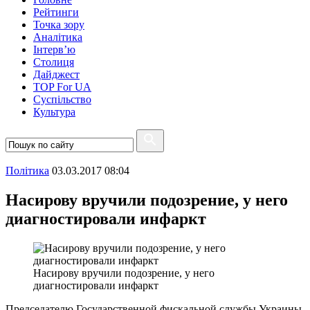
Рейтинги
Точка зору
Аналітика
Інтерв’ю
Столиця
Дайджест
TOP For UA
Суспiльство
Культура
Полiтика
03.03.2017 08:04
Насирову вручили подозрение, у него
диагностировали инфаркт
Насирову вручили подозрение, у него
диагностировали инфаркт
Председателю Государственной фискальной службы Украины