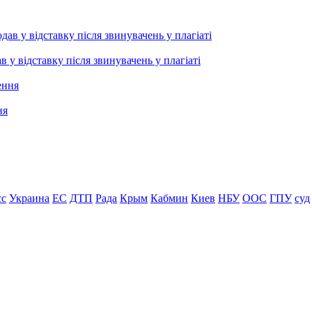
 відставку після звинувачень у плагіаті
ня
сс
Украина
ЕС
ДТП
Рада
Крым
Кабмин
Киев
НБУ
ООС
ГПУ
суд