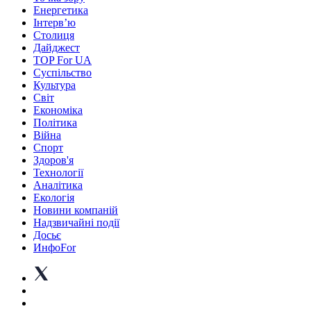
Енергетика
Інтерв’ю
Столиця
Дайджест
TOP For UA
Суспiльство
Культура
Світ
Економіка
Політика
Війна
Спорт
Здоров'я
Технології
Аналітика
Екологія
Новини компаній
Надзвичайні події
Досьє
ИнфоFor