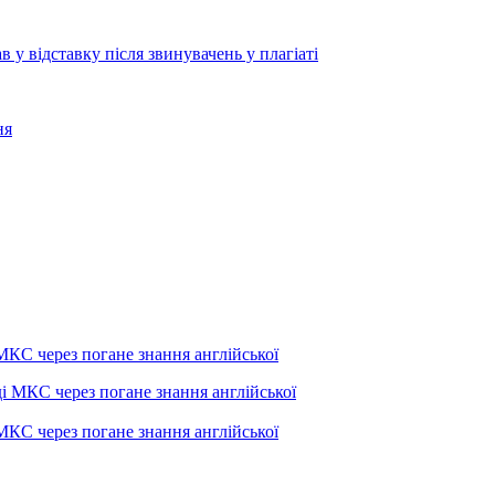
 відставку після звинувачень у плагіаті
ня
МКС через погане знання англійської
МКС через погане знання англійської