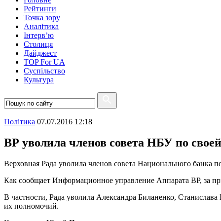
Рейтинги
Точка зору
Аналітика
Інтерв’ю
Столиця
Дайджест
TOP For UA
Суспiльство
Культура
Полiтика
07.07.2016 12:18
ВР уволила членов совета НБУ по своей
Верховная Рада уволила членов совета Национального банка по
Как сообщает Информационное управление Аппарата ВР, за пр
В частности, Рада уволила Александра Биланенко, Станислава
их полномочий.