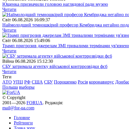
Ющенка призначили головою наглядової ради музею
Читати
Свiт
06.08.2026 16:09:37
Наймолодший темношкірий професор Кембриджа негайно подав у
Читати
Свiт
06.08.2026 15:49:06
Трамп пригрозив джерелам ЗМІ тривалими термінами ув'язнен
Читати
Війна
06.08.2026 15:12:30
СБУ затримала агентку військової контррозвідки фсб
Читати
Теги
АТО
УПЦ
РФ
США
СБУ
Порошенко
Росія
коронавирус
Донба
Польша
выборы
© Copyright
2001—2026
FORUA
. Редакція:
mail@for-ua.com
Головне
Рейтинги
Точка зору