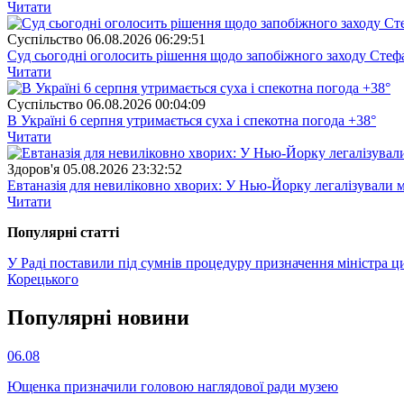
Читати
Суспiльство
06.08.2026 06:29:51
Суд сьогодні оголосить рішення щодо запобіжного заходу Сте
Читати
Суспiльство
06.08.2026 00:04:09
В Україні 6 серпня утримається суха і спекотна погода +38°
Читати
Здоров'я
05.08.2026 23:32:52
Евтаназія для невиліковно хворих: У Нью-Йорку легалізували 
Читати
Популярнi статтi
У Раді поставили під сумнів процедуру призначення міністра ц
Корецького
Популярнi новини
06.08
Ющенка призначили головою наглядової ради музею