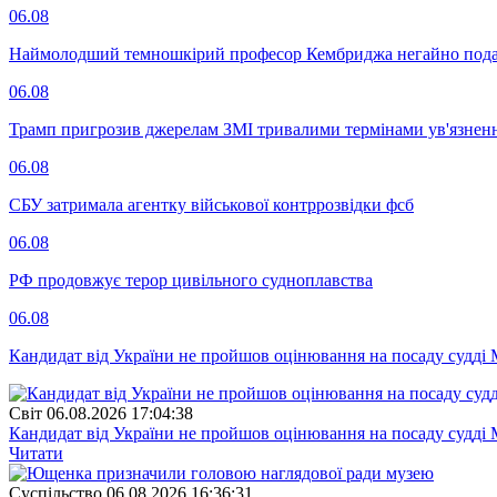
06.08
Наймолодший темношкірий професор Кембриджа негайно подав у
06.08
Трамп пригрозив джерелам ЗМІ тривалими термінами ув'язнен
06.08
СБУ затримала агентку військової контррозвідки фсб
06.08
РФ продовжує терор цивільного судноплавства
06.08
Кандидат від України не пройшов оцінювання на посаду судді 
Свiт
06.08.2026 17:04:38
Кандидат від України не пройшов оцінювання на посаду судді 
Читати
Суспiльство
06.08.2026 16:36:31