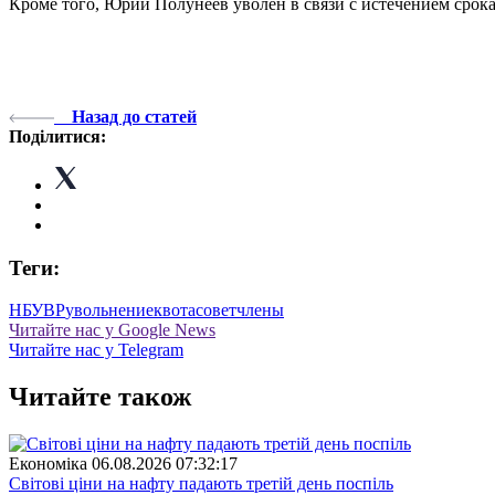
Кроме того, Юрий Полунеев уволен в связи с истечением срок
Назад до статей
Поділитися:
Теги:
НБУ
ВР
увольнение
квота
совет
члены
Читайте нас у Google News
Читайте нас у Telegram
Читайте також
Економіка
06.08.2026 07:32:17
Світові ціни на нафту падають третій день поспіль