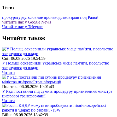
Теги:
прокуратура
уголовное производство
взрыв под Радой
Читайте нас у Google News
Читайте нас у Telegram
Читайте також
Свiт
06.08.2026 19:54:59
У Польщі осквернили українське місце пам'яти, посольство
звернулося до влади
Читати
Полiтика
06.08.2026 19:01:43
У Раді поставили під сумнів процедуру призначення міністра
цифрової трансформації
Читати
Війна
06.08.2026 18:42:39