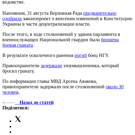
ведомстве.
Напомним, 31 августа Верховная Рада
предварительно
одобрила
законопроект о внесении изменений в Конституцию
Украины в части децентрализации власти.
После этого, в ходе столкновений у здания парламента в
военнослужащих Национальной гвардии была
брошена
боевая граната
.
В результате осколочного ранения
погиб
боец НГУ.
Правоохранители
задержали
злоумышленника, который
бросил гранату.
По информации главы МВД Арсена Авакова,
правоохранители задержали после столкновений
около 30
человек
.
Назад до статей
Поділитися: