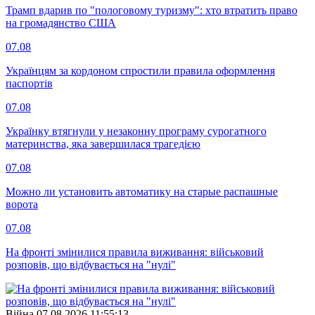
Трамп вдарив по "пологовому туризму": хто втратить право
на громадянство США
07.08
Українцям за кордоном спростили правила оформлення
паспортів
07.08
Українку втягнули у незаконну програму сурогатного
материнства, яка завершилася трагедією
07.08
Можно ли установить автоматику на старые распашные
ворота
07.08
На фронті змінилися правила виживання: військовий
розповів, що відбувається на "нулі"
Війна
07.08.2026 11:55:13