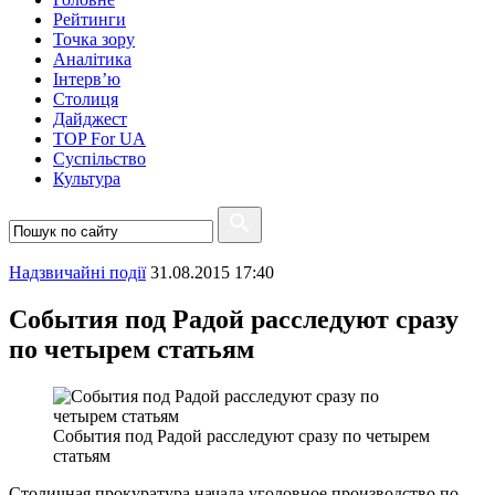
Рейтинги
Точка зору
Аналітика
Інтерв’ю
Столиця
Дайджест
TOP For UA
Суспiльство
Культура
Надзвичайні події
31.08.2015 17:40
События под Радой расследуют сразу
по четырем статьям
События под Радой расследуют сразу по четырем
статьям
Столичная прокуратура начала уголовное производство по