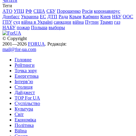
Читати
Теги
АТО
УПЦ
РФ
США
СБУ
Порошенко
Росія
коронавирус
Донбасс
Украина
ЕС
ДТП
Рада
Крым
Кабмин
Киев
НБУ
ООС
ГПУ
суд
війна в Україні
санкции
війна
Путин
Трамп
газ
НАБУ
пожар
Польша
выборы
© Copyright
2001—2026
FORUA
. Редакція:
mail@for-ua.com
Головне
Рейтинги
Точка зору
Енергетика
Інтерв’ю
Столиця
Дайджест
TOP For UA
Суспiльство
Культура
Світ
Економіка
Політика
Війна