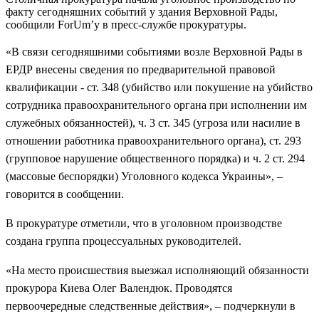
факту сегодняшних событий у здания Верховной Рады,
сообщили ForUm’у в пресс-службе прокуратуры.
«В связи сегодняшними событиями возле Верховной Рады в
ЕРДР внесены сведения по предварительной правовой
квалификации - ст. 348 (убийство или покушение на убийство
сотрудника правоохранительного органа при исполнении им
служебных обязанностей), ч. 3 ст. 345 (угроза или насилие в
отношении работника правоохранительного органа), ст. 293
(групповое нарушение общественного порядка) и ч. 2 ст. 294
(массовые беспорядки) Уголовного кодекса Украины», –
говорится в сообщении.
В прокуратуре отметили, что в уголовном производстве
создана группа процессуальных руководителей.
«На место происшествия выезжал исполняющий обязанности
прокурора Киева Олег Валендюк. Проводятся
первоочередные следственные действия», – подчеркнули в