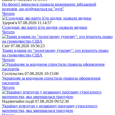
На фронті змінилися правила виживання: військовий
розповів, що відбувається на "нулі"
Читати
Здоров'я
07.08.2026 11:14:57
Солодощі, які варто їсти щодня, назвали медики
Читати
Свiт
07.08.2026 10:56:23
Трамп вдарив по "пологовому туризму": хто втратить право
на громадянство США
Читати
Суспiльство
07.08.2026 10:15:00
Українцям за кордоном спростили правила оформлення
паспортів
Читати
Надзвичайні події
07.08.2026 09:52:30
Українку втягнули у незаконну програму сурогатного
материнства, яка завершилася трагедією