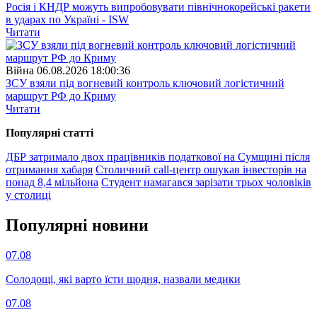
Росія і КНДР можуть випробовувати північнокорейські ракети
в ударах по Україні - ISW
Читати
Війна
06.08.2026 18:00:36
ЗСУ взяли під вогневий контроль ключовий логістичний
маршрут РФ до Криму
Читати
Популярнi статтi
ДБР затримало двох працівників податкової на Сумщині після
отримання хабаря
Столичний call-центр ошукав інвесторів на
понад 8,4 мільйона
Студент намагався зарізати трьох чоловіків
у столиці
Популярнi новини
07.08
Солодощі, які варто їсти щодня, назвали медики
07.08