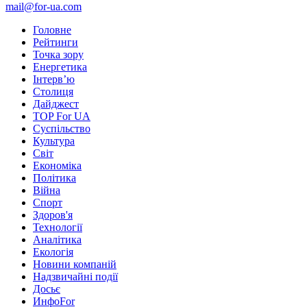
mail@for-ua.com
Головне
Рейтинги
Точка зору
Енергетика
Інтерв’ю
Столиця
Дайджест
TOP For UA
Суспiльство
Культура
Світ
Економіка
Політика
Війна
Спорт
Здоров'я
Технології
Аналітика
Екологія
Новини компаній
Надзвичайні події
Досьє
ИнфоFor