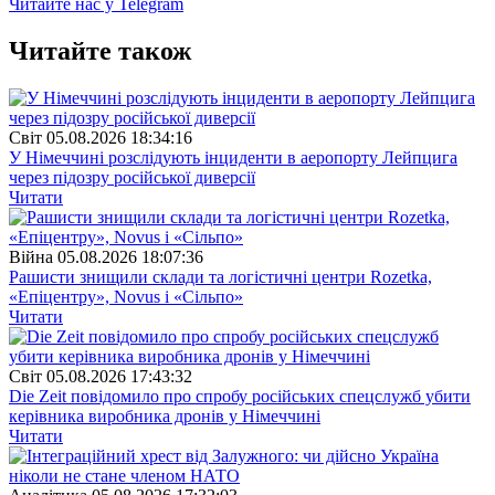
Читайте нас у Telegram
Читайте також
Свiт
05.08.2026 18:34:16
У Німеччині розслідують інциденти в аеропорту Лейпцига
через підозру російської диверсії
Читати
Війна
05.08.2026 18:07:36
Рашисти знищили склади та логістичні центри Rozetka,
«Епіцентру», Novus і «Сільпо»
Читати
Свiт
05.08.2026 17:43:32
Die Zeit повідомило про спробу російських спецслужб убити
керівника виробника дронів у Німеччині
Читати