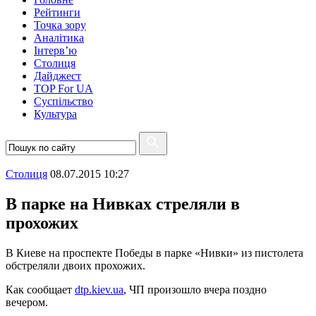
Рейтинги
Точка зору
Аналітика
Інтерв’ю
Столиця
Дайджест
TOP For UA
Суспiльство
Культура
Столиця
08.07.2015 10:27
В парке на Нивках стреляли в
прохожих
В Киеве на проспекте Победы в парке «Нивки» из пистолета
обстреляли двоих прохожих.
Как сообщает
dtp.kiev.ua
, ЧП произошло вчера поздно
вечером.