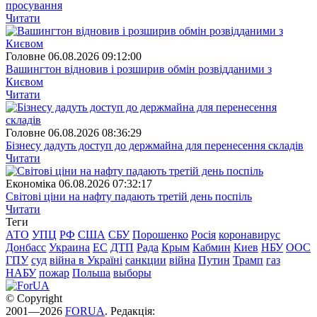
просування
Читати
Головне
06.08.2026 09:12:00
Вашингтон відновив і розширив обмін розвідданими з
Києвом
Читати
Головне
06.08.2026 08:36:29
Бізнесу дадуть доступ до держмайна для перенесення складів
Читати
Економіка
06.08.2026 07:32:17
Світові ціни на нафту падають третій день поспіль
Читати
Теги
АТО
УПЦ
РФ
США
СБУ
Порошенко
Росія
коронавирус
Донбасс
Украина
ЕС
ДТП
Рада
Крым
Кабмин
Киев
НБУ
ООС
ГПУ
суд
війна в Україні
санкции
війна
Путин
Трамп
газ
НАБУ
пожар
Польша
выборы
© Copyright
2001—2026
FORUA
. Редакція: