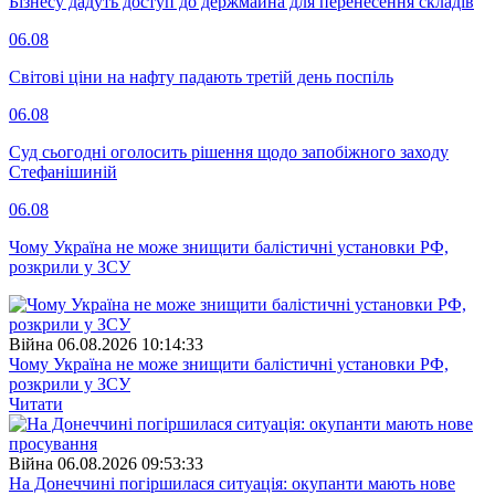
Бізнесу дадуть доступ до держмайна для перенесення складів
06.08
Світові ціни на нафту падають третій день поспіль
06.08
Суд сьогодні оголосить рішення щодо запобіжного заходу
Стефанішиній
06.08
Чому Україна не може знищити балістичні установки РФ,
розкрили у ЗСУ
Війна
06.08.2026 10:14:33
Чому Україна не може знищити балістичні установки РФ,
розкрили у ЗСУ
Читати
Війна
06.08.2026 09:53:33
На Донеччині погіршилася ситуація: окупанти мають нове