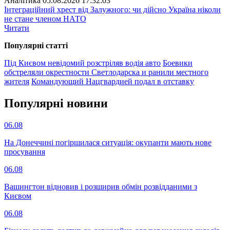
Аналітика
05.08.2026 17:32:03
Інтеграційний хрест від Залужного: чи дійсно Україна ніколи
не стане членом НАТО
Читати
Популярнi статтi
Під Києвом невідомий розстріляв водія авто
Боевики
обстреляли окрестности Светлодарска и ранили местного
жителя
Командующий Нацгвардией подал в отставку
Популярнi новини
06.08
На Донеччині погіршилася ситуація: окупанти мають нове
просування
06.08
Вашингтон відновив і розширив обмін розвідданими з
Києвом
06.08