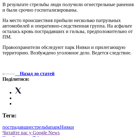
В результате стрельбы люди получили огнестрельные ранения
и были срочно госпитализированы.
На место происшествия прибыли несколько патрульных
автомобилей и оперативно-следственная группа. На асфальте
осталась кровь пострадавших и гильзы, предположительно от
ПМ.
Правоохранители обследуют парк Нивки и прилегающую
территорию. Возбуждено уголовное дело. Ведется следствие.
Назад до статей
Поділитися:
Теги:
пострадавшие
стрельба
парк
Нивки
Читайте нас у Google News