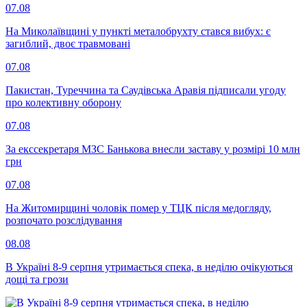
07.08
На Миколаївщині у пункті металобрухту стався вибух: є
загиблий, двоє травмовані
07.08
Пакистан, Туреччина та Саудівська Аравія підписали угоду
про колективну оборону
07.08
За екссекретаря МЗС Банькова внесли заставу у розмірі 10 млн
грн
07.08
На Житомирщині чоловік помер у ТЦК після медогляду,
розпочато розслідування
08.08
В Україні 8-9 серпня утримається спека, в неділю очікуються
дощі та грози