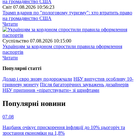
Свiт
07.08.2026 10:56:23
Трамп вдарив по "пологовому туризму": хто втратить право
на громадянство США
Читати
Суспiльство
07.08.2026 10:15:00
Українцям за кордоном спростили правила оформлення
паспортів
Читати
Популярнi статтi
Долар і євро знову подорожчали
НБУ випустив особливу 10-
гривневу монету
Після багаторічних зауважень дизайнерів
НБУ припинив «піратствувати» зі шрифтами
Популярнi новини
07.08
Нацбанк очікує прискорення інфляції до 10% цьогоріч та
зростання економіки на 1,8%