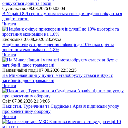
Суспiльство
08.08.2026 00:02:04
В Україні 8-9 серпня утримається спека, в неділю очікуються
дощі та грози
Читати
Економіка
07.08.2026 23:29:52
Нацбанк очікує прискорення інфляції до 10% цьогоріч та
зростання економіки на 1,8%
Читати
Надзвичайні події
07.08.2026 22:32:25
На Миколаївщині у пункті металобрухту стався вибух: є
загиблий, двоє травмовані
Читати
Свiт
07.08.2026 21:34:06
Пакистан, Туреччина та Саудівська Аравія підписали угоду
про колективну оборону
Читати