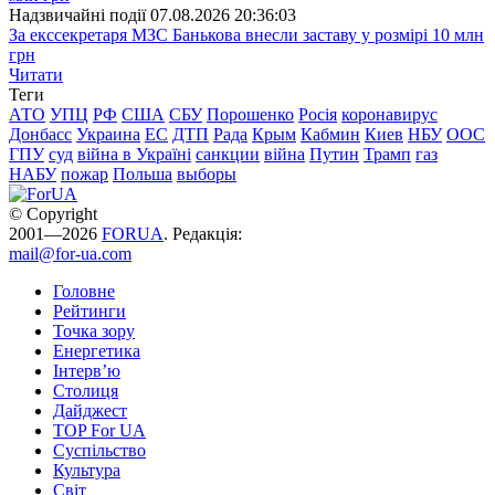
Надзвичайні події
07.08.2026 20:36:03
За екссекретаря МЗС Банькова внесли заставу у розмірі 10 млн
грн
Читати
Теги
АТО
УПЦ
РФ
США
СБУ
Порошенко
Росія
коронавирус
Донбасс
Украина
ЕС
ДТП
Рада
Крым
Кабмин
Киев
НБУ
ООС
ГПУ
суд
війна в Україні
санкции
війна
Путин
Трамп
газ
НАБУ
пожар
Польша
выборы
© Copyright
2001—2026
FORUA
. Редакція:
mail@for-ua.com
Головне
Рейтинги
Точка зору
Енергетика
Інтерв’ю
Столиця
Дайджест
TOP For UA
Суспiльство
Культура
Світ