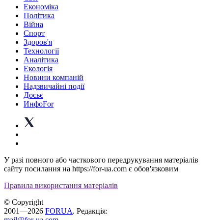
Економіка
Політика
Війна
Спорт
Здоров'я
Технології
Аналітика
Екологія
Новини компаній
Надзвичайні події
Досьє
ИнфоFor
У разі повного або часткового передрукування матеріалів
сайту посилання на https://for-ua.com є обов'язковим
Правила використання матеріалів
© Copyright
2001—2026
FORUA
. Редакція:
mail@for-ua.com