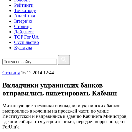
Рейтинги
Точка зору
Аналітика
Інтерв’ю
Столиця
Дайджест
TOP For UA
Суспiльство
Культура
Столиця
16.12.2014 12:44
Вкладчики украинских банков
отправились пикетировать Кабмин
Митингующие заемщики и вкладчики украинских банков
выстроились в колонны на проезжей части по улице
Институтской и направились к зданию Кабинета Министров,
где они собираются устроить пикет, передает корреспондент
ForUm’а.