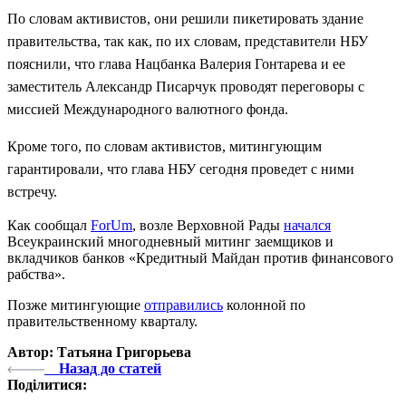
По словам активистов, они решили пикетировать здание
правительства, так как, по их словам, представители НБУ
пояснили, что глава Нацбанка Валерия Гонтарева и ее
заместитель Александр Писарчук проводят переговоры с
миссией Международного валютного фонда.
Кроме того, по словам активистов, митингующим
гарантировали, что глава НБУ сегодня проведет с ними
встречу.
Как сообщал
ForUm
, возле Верховной Рады
начался
Всеукраинский многодневный митинг заемщиков и
вкладчиков банков «Кредитный Майдан против финансового
рабства».
Позже митингующие
отправились
колонной по
правительственному кварталу.
Автор: Татьяна Григорьева
Назад до статей
Поділитися: