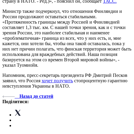
страну в НАТО. - Ред.)», - пояснил он, сообщает
ТАСС.
Министр также подчеркнул, что отношения Финляндии и
России продолжают оставаться стабильными.
«Протяженность границы между Россией и Финляндией
составляет 1,3 тыс. км. С нашей точки зрения, как и с точки
зрения России, это наиболее стабильная и наименее
«проблематичная» граница из всех, что у них есть, и, мне
кажется, они хотели бы, чтобы она такой оставалась, пока у
них нет причин полагать, что финская территория может быть
использована для враждебных действий. Наша позиция
базируется на этом со времен Второй мировой войны», -
указал Туомиойя.
Напомним, пресс-секретарь президента РФ Дмитрий Песков
заявил, что Россия
хочет получить
стопроцентную гарантию
невступления Украины в НАТО.
Назад до статей
Поділитися: