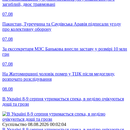
загиблий, двоє травмовані
07.08
Пакистан, Туреччина та Саудівська Аравія підписали угоду
про колективну оборону
07.08
За екссекретаря МЗС Банькова внесли заставу у розмірі 10 млн
грн
07.08
На Житомирщині чоловік помер у ТЦК після медогляду,
розпочато розслідування
08.08
В Україні 8-9 серпня утримається спека, в неділю очікуються
дощі та грози
Суспiльство
08.08.2026 00:02:04
В Україні 8-9 серпня утримається спека, в неділю очікуються