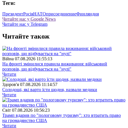
Теги:
Президент
Росія
НАТО
присоединение
Финляндия
Читайте нас у Google News
Читайте нас у Telegram
Читайте також
Війна
07.08.2026 11:55:13
На фронті змінилися правила виживання: військовий
розповів, що відбувається на "нулі"
Читати
Здоров'я
07.08.2026 11:14:57
Солодощі, які варто їсти щодня, назвали медики
Читати
Свiт
07.08.2026 10:56:23
Трамп вдарив по "пологовому туризму": хто втратить право
на громадянство США
Читати