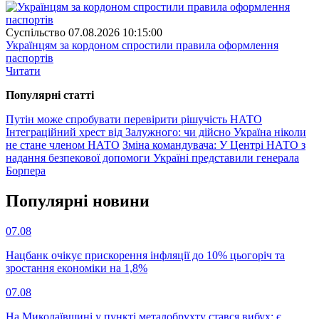
Суспiльство
07.08.2026 10:15:00
Українцям за кордоном спростили правила оформлення
паспортів
Читати
Популярнi статтi
Путін може спробувати перевірити рішучість НАТО
Інтеграційний хрест від Залужного: чи дійсно Україна ніколи
не стане членом НАТО
Зміна командувача: У Центрі НАТО з
надання безпекової допомоги Україні представили генерала
Борпера
Популярнi новини
07.08
Нацбанк очікує прискорення інфляції до 10% цьогоріч та
зростання економіки на 1,8%
07.08
На Миколаївщині у пункті металобрухту стався вибух: є