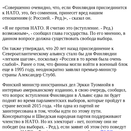
«Совершенно очевидно, что, если Финляндия присоединится
к НАТО, это, без сомнения, принесет вред нашим
отношениям (с Россией. - Ред.)», - сказал он.
«Я не против НАТО. Я считаю это (вступление. - Ред.)
возможным», - сообщил глава государства. По его мнению, в
данном вопросе должна существовать свобода выбора.
Он также утверждал, что 20 лет назад присоединение к
Североатлантическому альянсу стало бы для Финляндии
«легким шагом», поскольку «Россия в то время была очень
слабой». Ранее о том, что финны могли войти в военный блок
еще в 1995 году, неоднократно заявлял премьер-министр
страны Александер Стубб.
Финский министр иностранных дел Эркки Туомиойя в
интервью американскому изданию, в свою очередь, сообщил,
что вопрос вступления Финляндии в Альянс едва ли будет
поднят во время парламентских выборов, которые пройдут в
стране весной 2015 года. «Ни одна из партий не
заинтересована в том, чтобы идти по этому пути.
Консерваторы и Шведская народная партия поддерживают
членство в НАТО. Но их электорат - нет, поэтому они не
победят (на выборах. - Ред.), если заявят об этом (что поведут