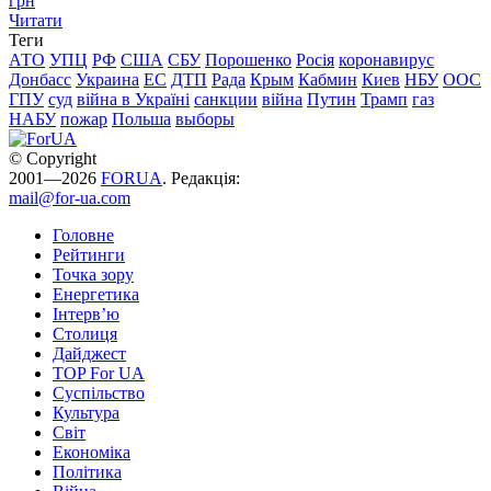
грн
Читати
Теги
АТО
УПЦ
РФ
США
СБУ
Порошенко
Росія
коронавирус
Донбасс
Украина
ЕС
ДТП
Рада
Крым
Кабмин
Киев
НБУ
ООС
ГПУ
суд
війна в Україні
санкции
війна
Путин
Трамп
газ
НАБУ
пожар
Польша
выборы
© Copyright
2001—2026
FORUA
. Редакція:
mail@for-ua.com
Головне
Рейтинги
Точка зору
Енергетика
Інтерв’ю
Столиця
Дайджест
TOP For UA
Суспiльство
Культура
Світ
Економіка
Політика