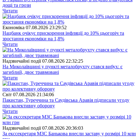
дощі та грози
Читати
Економіка
07.08.2026 23:29:52
Нацбанк очікує прискорення інфляції до 10% цьогоріч та
зростання економіки на 1,8%
Читати
Надзвичайні події
07.08.2026 22:32:25
На Миколаївщині у пункті металобрухту стався вибух: є
загиблий, двоє травмовані
Читати
Свiт
07.08.2026 21:34:06
Пакистан, Туреччина та Саудівська Аравія підписали угоду
про колективну оборону
Читати
Надзвичайні події
07.08.2026 20:36:03
За екссекретаря МЗС Банькова внесли заставу у розмірі 10 млн