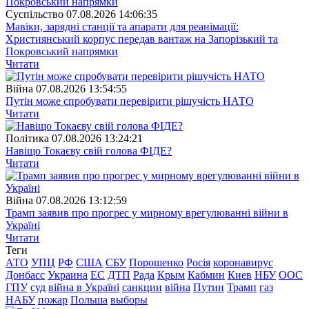
Суспiльство
07.08.2026 14:06:35
Мавіки, зарядні станції та апарати для реанімації:
Християнський корпус передав вантаж на Запорізький та
Покровський напрямки
Читати
Війна
07.08.2026 13:54:55
Путін може спробувати перевірити рішучість НАТО
Читати
Полiтика
07.08.2026 13:24:21
Навіщо Токаєву свій голова ФІДЕ?
Читати
Війна
07.08.2026 13:12:59
Трамп заявив про прогрес у мирному врегулюванні війни в
Україні
Читати
Теги
АТО
УПЦ
РФ
США
СБУ
Порошенко
Росія
коронавирус
Донбасс
Украина
ЕС
ДТП
Рада
Крым
Кабмин
Киев
НБУ
ООС
ГПУ
суд
війна в Україні
санкции
війна
Путин
Трамп
газ
НАБУ
пожар
Польша
выборы