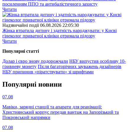
посиленням ППО та антибалістичного захисту
Читати
Надзвичайні події
06.08.2026 22:05:30
Жінка втратила дитину і здатність народжувати: у Києві
гінеколог приватної клініки отримала підозру
Читати
Популярнi статтi
Долар і євро знову подорожчали
НБУ випустив особливу 10-
гривневу монету
Після багаторічних зауважень дизайнерів
НБУ припинив «піратствувати» зі шрифтами
Популярнi новини
07.08
Мавіки, зарядні станції та апарати для реанімації:
Християнський корпус передав вантаж на Запорізький та
Покровський напрямки
07.08