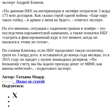
эксперт Андрей Блинов.
«По данным НБУ, на интервенции в октябре потратили 3 млрд
175 млн долларов. Как сказал герой одной войны: «Еще пару
таких побед – и армии у меня не будет», - отметил эксперт.
По его мнению, ситуация с падением гривни в ноябре – это
последствия парламентской кампании, а также попытки НБУ
«сыграть в фиксированный курс в тот момент, когда он
оказался к этому не готов».
По словам Блинова, если НБУ продолжит такую политику,
тратя по 3 млрд долл. в оставшиеся до конца года месяцы, то к
2015 году он придет с нулем ликвидных резервов. «По
большому счету, мы бы ждали прихода денег от МВФ, как
манны небесной», - подытожил эксперт.
Автор: Татьяна Мацур
Назад до статей
Поділитися: