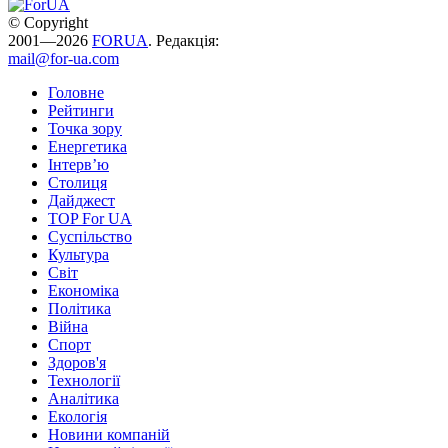
© Copyright
2001—2026
FORUA
. Редакція:
mail@for-ua.com
Головне
Рейтинги
Точка зору
Енергетика
Інтерв’ю
Столиця
Дайджест
TOP For UA
Суспiльство
Культура
Світ
Економіка
Політика
Війна
Спорт
Здоров'я
Технології
Аналітика
Екологія
Новини компаній