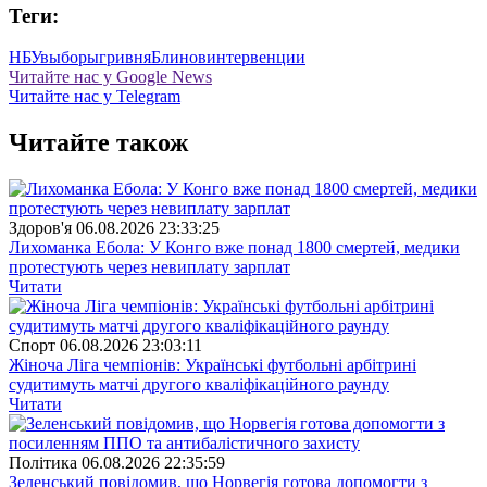
Теги:
НБУ
выборы
гривня
Блинов
интервенции
Читайте нас у Google News
Читайте нас у Telegram
Читайте також
Здоров'я
06.08.2026 23:33:25
Лихоманка Ебола: У Конго вже понад 1800 смертей, медики
протестують через невиплату зарплат
Читати
Спорт
06.08.2026 23:03:11
Жіноча Ліга чемпіонів: Українські футбольні арбітрині
судитимуть матчі другого кваліфікаційного раунду
Читати
Полiтика
06.08.2026 22:35:59
Зеленський повідомив, що Норвегія готова допомогти з