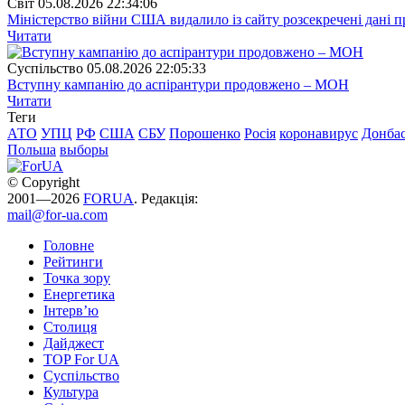
Свiт
05.08.2026 22:34:06
Міністерство війни США видалило із сайту розсекречені дані пр
Читати
Суспiльство
05.08.2026 22:05:33
Вступну кампанію до аспірантури продовжено – МОН
Читати
Теги
АТО
УПЦ
РФ
США
СБУ
Порошенко
Росія
коронавирус
Донба
Польша
выборы
© Copyright
2001—2026
FORUA
. Редакція:
mail@for-ua.com
Головне
Рейтинги
Точка зору
Енергетика
Інтерв’ю
Столиця
Дайджест
TOP For UA
Суспiльство
Культура