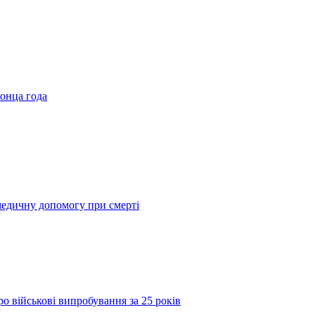
онца года
медичну допомогу при смерті
о військові випробування за 25 років