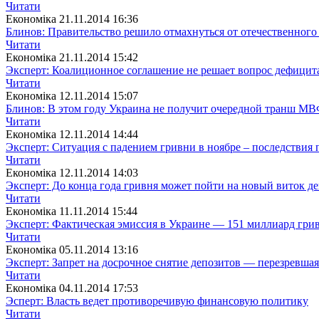
Читати
Економіка
21.11.2014 16:36
Блинов: Правительство решило отмахнуться от отечественног
Читати
Економіка
21.11.2014 15:42
Эксперт: Коалиционное соглашение не решает вопрос дефицит
Читати
Економіка
12.11.2014 15:07
Блинов: В этом году Украина не получит очередной транш М
Читати
Економіка
12.11.2014 14:44
Эксперт: Ситуация с падением гривни в ноябре – последствия
Читати
Економіка
12.11.2014 14:03
Эксперт: До конца года гривня может пойти на новый виток д
Читати
Економіка
11.11.2014 15:44
Эксперт: Фактическая эмиссия в Украине — 151 миллиард гри
Читати
Економіка
05.11.2014 13:16
Эксперт: Запрет на досрочное снятие депозитов — перезревша
Читати
Економіка
04.11.2014 17:53
Эсперт: Власть ведет противоречивую финансовую политику
Читати