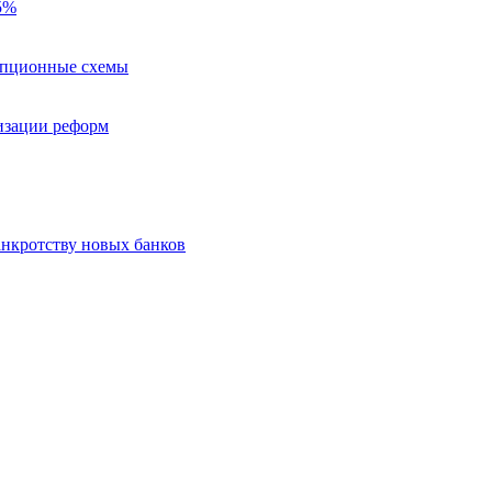
5%
рупционные схемы
изации реформ
анкротству новых банков