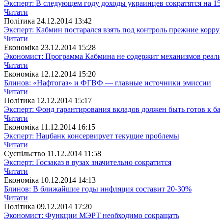
Эксперт: В следующем году доходы украинцев сократятся на 1
Читати
Полiтика
24.12.2014 13:42
Эксперт: Кабмин постарался взять под контроль прежние кор
Читати
Економіка
23.12.2014 15:28
Экономист: Программа Кабмина не содержит механизмов реал
Читати
Економіка
12.12.2014 15:20
Блинов: «Нафтогаз» и ФГВФ — главные источники эмиссии
Читати
Полiтика
12.12.2014 15:17
Эксперт: Фонд гарантирования вкладов должен быть готов к б
Читати
Економіка
11.12.2014 16:15
Эксперт: Нацбанк консервирует текущие проблемы
Читати
Суспiльство
11.12.2014 11:58
Эксперт: Госзаказ в вузах значительно сократится
Читати
Економіка
10.12.2014 14:13
Блинов: В ближайшие годы инфляция составит 20-30%
Читати
Полiтика
09.12.2014 17:20
Экономист: Функции МЭРТ необходимо сокращать