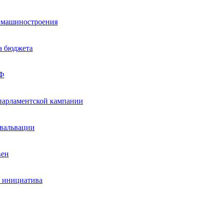
о машиностроения
а бюджета
ВФ
 парламентской кампании
евальвации
вен
я инициатива