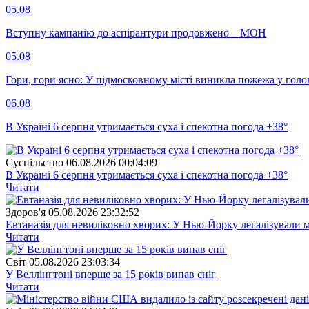
05.08
Вступну кампанію до аспірантури продовжено – МОН
05.08
Гори, гори ясно: У підмосковному місті виникла пожежа у голо
06.08
В Україні 6 серпня утримається суха і спекотна погода +38°
Суспiльство
06.08.2026 00:04:09
В Україні 6 серпня утримається суха і спекотна погода +38°
Читати
Здоров'я
05.08.2026 23:32:52
Евтаназія для невиліковно хворих: У Нью-Йорку легалізували 
Читати
Свiт
05.08.2026 23:03:34
У Веллінгтоні вперше за 15 років випав сніг
Читати