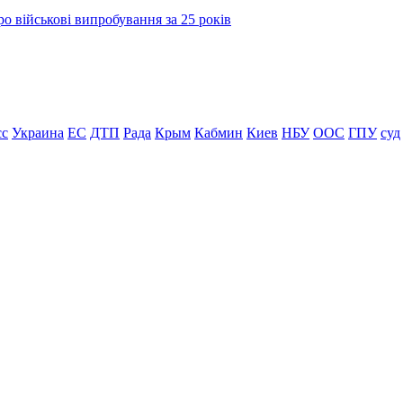
о військові випробування за 25 років
сс
Украина
ЕС
ДТП
Рада
Крым
Кабмин
Киев
НБУ
ООС
ГПУ
суд