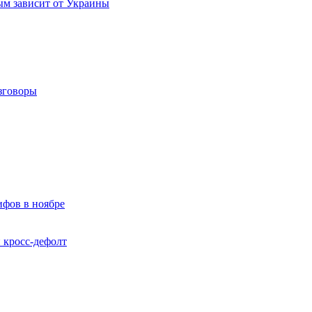
рым зависит от Украины
азговоры
ифов в ноябре
 кросс-дефолт