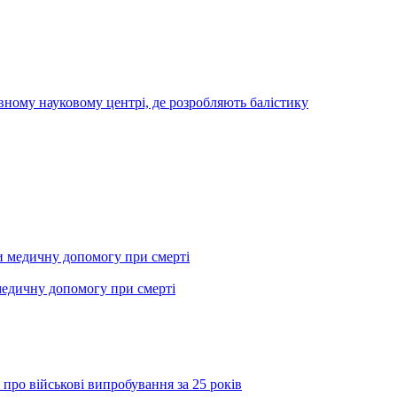
вному науковому центрі, де розробляють балістику
медичну допомогу при смерті