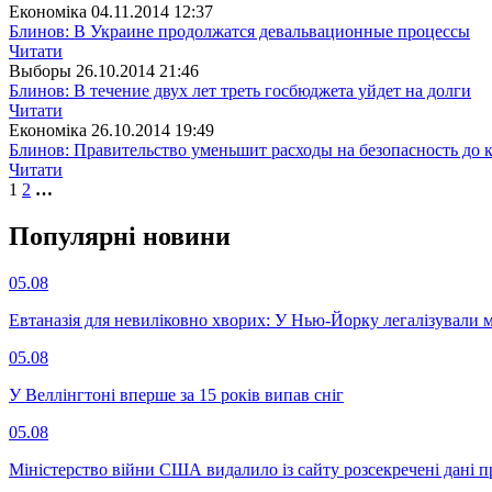
Економіка
04.11.2014 12:37
Блинов: В Украине продолжатся девальвационные процессы
Читати
Выборы
26.10.2014 21:46
Блинов: В течение двух лет треть госбюджета уйдет на долги
Читати
Економіка
26.10.2014 19:49
Блинов: Правительство уменьшит расходы на безопасность до к
Читати
1
2
…
Популярнi новини
05.08
Евтаназія для невиліковно хворих: У Нью-Йорку легалізували 
05.08
У Веллінгтоні вперше за 15 років випав сніг
05.08
Міністерство війни США видалило із сайту розсекречені дані пр