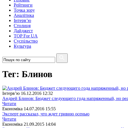
Рейтинги
Точка зору
Аналітика
Інтерв’ю
Столиця
Дайджест
TOP For UA
Суспiльство
Культура
Тег: Блинов
Інтерв’ю
16.12.2016 12:32
Андрей Блинов: Бюджет следующего года напряженный, но р
Читати
Економіка
14.07.2016 15:55
Эксперт рассказал, что ждет гривню осенью
Читати
Економіка
21.09.2015 14:04