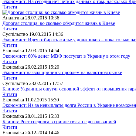
Экономист: На сегодня нет четких данных о том, насколько К
Читати
Аналітика
28.07.2015 10:36
Дорогая столица: во сколько обходится жизнь в Киеве
Читати
Суспiльство
19.03.2015 14:36
Экономист: Идея отбирать жилье у должников – пока только р
Читати
Економіка
12.03.2015 14:54
Экономист: 60% денег МВФ поступят в Украину в этом году
Читати
Економіка
26.02.2015 15:20
Экономист назвал причины проблем на валютном рынке
Читати
Суспiльство
23.02.2015 17:57
Блинов: Украинцы ощутят основной эффект от повышения тар
Читати
Економіка
11.02.2015 15:30
Экономист: Из-за невыплаты долга России в Украине возможен
Читати
Економіка
28.01.2015 15:33
Блинов: Рост госдолга в гривне связан с девальвацией
Читати
Економіка
26.12.2014 14:46