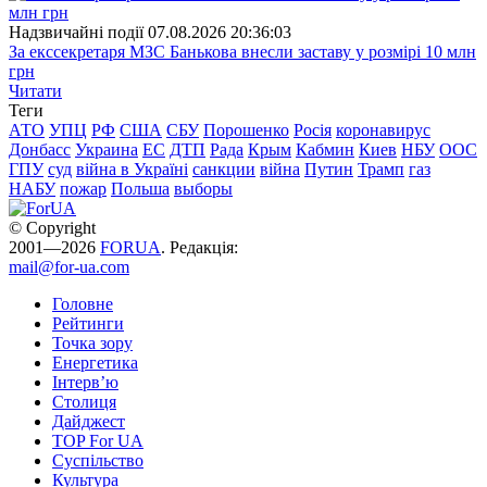
Надзвичайні події
07.08.2026 20:36:03
За екссекретаря МЗС Банькова внесли заставу у розмірі 10 млн
грн
Читати
Теги
АТО
УПЦ
РФ
США
СБУ
Порошенко
Росія
коронавирус
Донбасс
Украина
ЕС
ДТП
Рада
Крым
Кабмин
Киев
НБУ
ООС
ГПУ
суд
війна в Україні
санкции
війна
Путин
Трамп
газ
НАБУ
пожар
Польша
выборы
© Copyright
2001—2026
FORUA
. Редакція:
mail@for-ua.com
Головне
Рейтинги
Точка зору
Енергетика
Інтерв’ю
Столиця
Дайджест
TOP For UA
Суспiльство
Культура