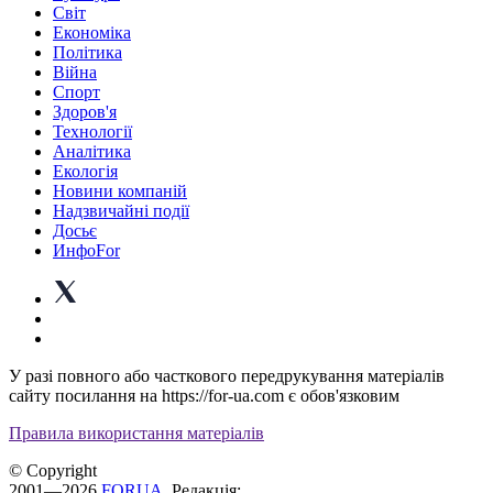
Світ
Економіка
Політика
Війна
Спорт
Здоров'я
Технології
Аналітика
Екологія
Новини компаній
Надзвичайні події
Досьє
ИнфоFor
У разі повного або часткового передрукування матеріалів
сайту посилання на https://for-ua.com є обов'язковим
Правила використання матеріалів
© Copyright
2001—2026
FORUA
. Редакція: