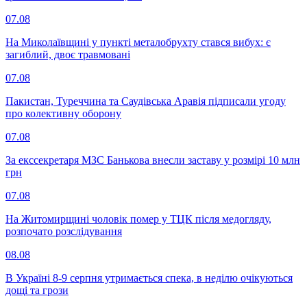
07.08
На Миколаївщині у пункті металобрухту стався вибух: є
загиблий, двоє травмовані
07.08
Пакистан, Туреччина та Саудівська Аравія підписали угоду
про колективну оборону
07.08
За екссекретаря МЗС Банькова внесли заставу у розмірі 10 млн
грн
07.08
На Житомирщині чоловік помер у ТЦК після медогляду,
розпочато розслідування
08.08
В Україні 8-9 серпня утримається спека, в неділю очікуються
дощі та грози