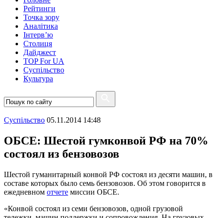
Рейтинги
Точка зору
Аналітика
Інтерв’ю
Столиця
Дайджест
TOP For UA
Суспiльство
Культура
Суспiльство
05.11.2014 14:48
ОБСЕ: Шестой гумконвой РФ на 70%
состоял из бензовозов
Шестой гуманитарный конвой РФ состоял из десяти машин, в
составе которых было семь бензовозов. Об этом говорится в
ежедневном
отчете
миссии ОБСЕ.
«Конвой состоял из семи бензовозов, одной грузовой
тележки, машин поддержки и сопровождения. На грузовых