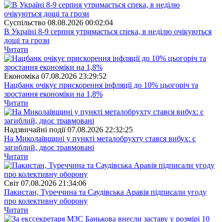
Суспiльство
08.08.2026 00:02:04
В Україні 8-9 серпня утримається спека, в неділю очікуються
дощі та грози
Читати
Економіка
07.08.2026 23:29:52
Нацбанк очікує прискорення інфляції до 10% цьогоріч та
зростання економіки на 1,8%
Читати
Надзвичайні події
07.08.2026 22:32:25
На Миколаївщині у пункті металобрухту стався вибух: є
загиблий, двоє травмовані
Читати
Свiт
07.08.2026 21:34:06
Пакистан, Туреччина та Саудівська Аравія підписали угоду
про колективну оборону
Читати