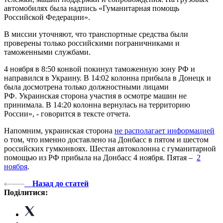
автомобилях была надпись «Гуманитарная помощь
Российской Федерации».
В миссии уточняют, что транспортные средства были
проверены только российскими пограничниками и
таможенными службами.
4 ноября в 8:50 конвой покинул таможенную зону РФ и
направился в Украину. В 14:02 колонна прибыла в Донецк и
была досмотрена только должностными лицами
РФ. Украинская сторона участия в осмотре машин не
принимала. В 14:20 колонна вернулась на территорию
России», - говорится в тексте отчета.
Напомним, украинская сторона
не располагает информацией
о том, что именно доставлено на Донбасс в пятом и шестом
российских гумконвоях. Шестая автоколонна с гуманитарной
помощью из РФ прибыла на Донбасс 4 ноября. Пятая –
2
ноября
.
Назад до статей
Поділитися: