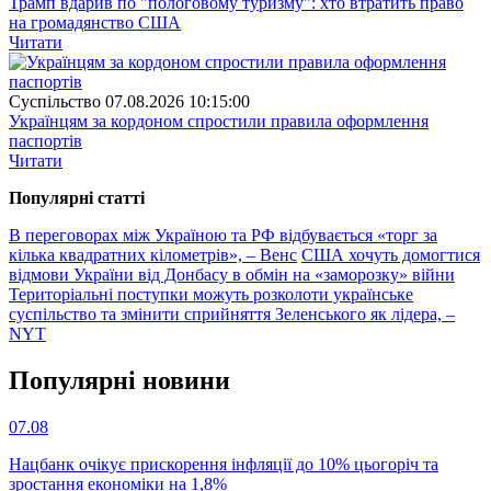
Трамп вдарив по "пологовому туризму": хто втратить право
на громадянство США
Читати
Суспiльство
07.08.2026 10:15:00
Українцям за кордоном спростили правила оформлення
паспортів
Читати
Популярнi статтi
В переговорах між Україною та РФ відбувається «торг за
кілька квадратних кілометрів», – Венс
США хочуть домогтися
відмови України від Донбасу в обмін на «заморозку» війни
Територіальні поступки можуть розколоти українське
суспільство та змінити сприйняття Зеленського як лідера, –
NYT
Популярнi новини
07.08
Нацбанк очікує прискорення інфляції до 10% цьогоріч та
зростання економіки на 1,8%