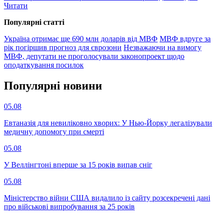
Читати
Популярнi статтi
Україна отримає ще 690 млн доларів від МВФ
МВФ вдруге за
рік погіршив прогноз для єврозони
Незважаючи на вимогу
МВФ, депутати не проголосували законопроект щодо
оподаткування посилок
Популярнi новини
05.08
Евтаназія для невиліковно хворих: У Нью-Йорку легалізували
медичну допомогу при смерті
05.08
У Веллінгтоні вперше за 15 років випав сніг
05.08
Міністерство війни США видалило із сайту розсекречені дані
про військові випробування за 25 років