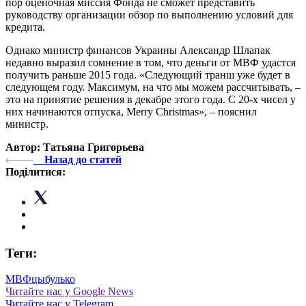
пор оценочная миссия Фонда не сможет представить
руководству организации обзор по выполнению условий для
кредита.
Однако министр финансов Украины Александр Шлапак
недавно выразил сомнение в том, что деньги от МВФ удастся
получить раньше 2015 года. «Следующий транш уже будет в
следующем году. Максимум, на что мы можем рассчитывать, –
это на принятие решения в декабре этого года. С 20-х чисел у
них начинаются отпуска, Merry Christmas», – пояснил
министр.
Автор: Татьяна Григорьева
Назад до статей
Поділитися:
Теги:
МВФ
цыбулько
Читайте нас у Google News
Читайте нас у Telegram