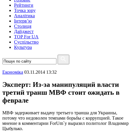
Рейтинги
Точка зору
Аналітика
Інтерв’ю
Столиця
Дайджест
TOP For UA
Суспiльство
Культура
Економіка
03.11.2014 13:32
Эксперт: Из-за манипуляций власти
третий транш МВФ стоит ожидать в
феврале
МВФ задерживает выдачу третьего транша для Украины,
потому что недоволен темпами борьбы с коррупцией. Такое
мнение в комментарии ForUm`у выразил политолог Владимир
Цыбулько.