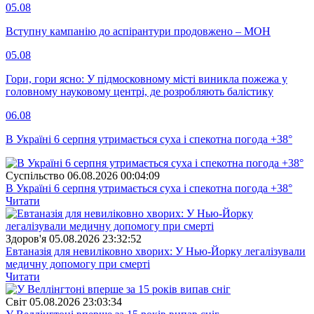
05.08
Вступну кампанію до аспірантури продовжено – МОН
05.08
Гори, гори ясно: У підмосковному місті виникла пожежа у
головному науковому центрі, де розробляють балістику
06.08
В Україні 6 серпня утримається суха і спекотна погода +38°
Суспiльство
06.08.2026 00:04:09
В Україні 6 серпня утримається суха і спекотна погода +38°
Читати
Здоров'я
05.08.2026 23:32:52
Евтаназія для невиліковно хворих: У Нью-Йорку легалізували
медичну допомогу при смерті
Читати
Свiт
05.08.2026 23:03:34