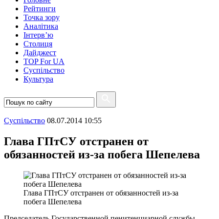
Рейтинги
Точка зору
Аналітика
Інтерв’ю
Столиця
Дайджест
TOP For UA
Суспiльство
Культура
Суспiльство
08.07.2014 10:55
Глава ГПтСУ отстранен от
обязанностей из-за побега Шепелева
Глава ГПтСУ отстранен от обязанностей из-за
побега Шепелева
Председатель Государственной пенитенциарной службы