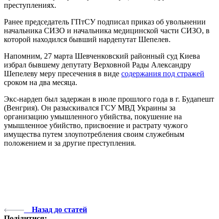
преступлениях.
Ранее председатель ГПтСУ подписал приказ об увольнении
начальника СИЗО и начальника медицинской части СИЗО, в
которой находился бывший нардепутат Шепелев.
Напомним, 27 марта Шевченковский районный суд Киева
избрал бывшему депутату Верховной Рады Александру
Шепелеву меру пресечения в виде
содержания под стражей
сроком на два месяца.
Экс-нардеп был задержан в июле прошлого года в г. Будапешт
(Венгрия). Он разыскивался ГСУ МВД Украины за
организацию умышленного убийства, покушение на
умышленное убийство, присвоение и растрату чужого
имущества путем злоупотребления своим служебным
положением и за другие преступления.
Назад до статей
Поділитися: