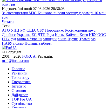
Надзвичайні події
07.08.2026 20:36:03
За екссекретаря МЗС Банькова внесли заставу у розмірі 10 млн
грн
Читати
Теги
АТО
УПЦ
РФ
США
СБУ
Порошенко
Росія
коронавирус
Донбасс
Украина
ЕС
ДТП
Рада
Крым
Кабмин
Киев
НБУ
ООС
ГПУ
суд
війна в Україні
санкции
війна
Путин
Трамп
газ
НАБУ
пожар
Польша
выборы
© Copyright
2001—2026
FORUA
. Редакція:
mail@for-ua.com
Головне
Рейтинги
Точка зору
Енергетика
Інтерв’ю
Столиця
Дайджест
TOP For UA
Суспiльство
Культура