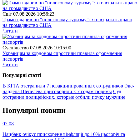
Свiт
07.08.2026 10:56:23
Трамп вдарив по "пологовому туризму": хто втратить право
на громадянство США
Читати
Суспiльство
07.08.2026 10:15:00
Українцям за кордоном спростили правила оформлення
паспортів
Читати
Популярнi статтi
В КГГА отстранили 7 невакцинированных сотрудников
Экс-
нардепа Шепелева приговорили к 7 годам тюрьмы
Суд
отстранил полицейских, которые отбили почку мужчине
Популярнi новини
07.08
Нацбанк очікує прискорення інфляції до 10% цьогоріч та
зростання економіки на 1,8%