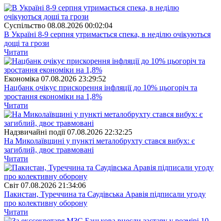
Суспiльство
08.08.2026 00:02:04
В Україні 8-9 серпня утримається спека, в неділю очікуються
дощі та грози
Читати
Економіка
07.08.2026 23:29:52
Нацбанк очікує прискорення інфляції до 10% цьогоріч та
зростання економіки на 1,8%
Читати
Надзвичайні події
07.08.2026 22:32:25
На Миколаївщині у пункті металобрухту стався вибух: є
загиблий, двоє травмовані
Читати
Свiт
07.08.2026 21:34:06
Пакистан, Туреччина та Саудівська Аравія підписали угоду
про колективну оборону
Читати