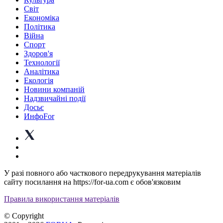
Світ
Економіка
Політика
Війна
Спорт
Здоров'я
Технології
Аналітика
Екологія
Новини компаній
Надзвичайні події
Досьє
ИнфоFor
У разі повного або часткового передрукування матеріалів
сайту посилання на https://for-ua.com є обов'язковим
Правила використання матеріалів
© Copyright