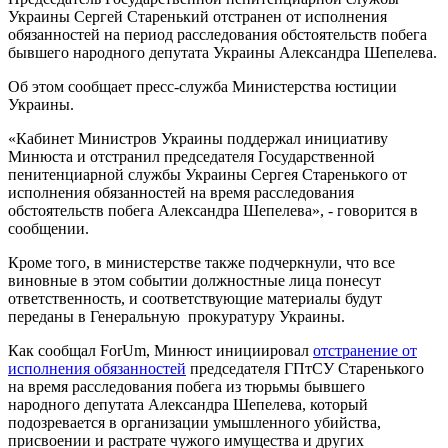
Украины Сергей Старенький отстранен от исполнения
обязанностей на период расследования обстоятельств побега
бывшего народного депутата Украины Александра Шепелева.
Об этом сообщает пресс-служба Министерства юстиции
Украины.
«Кабинет Министров Украины поддержал инициативу
Минюста и отстранил председателя Государственной
пенитенциарной службы Украины Сергея Старенького от
исполнения обязанностей на время расследования
обстоятельств побега Александра Шепелева», - говорится в
сообщении.
Кроме того, в министерстве также подчеркнули, что все
виновные в этом событии должностные лица понесут
ответственность, и соответствующие материалы будут
переданы в Генеральную прокуратуру Украины.
Как сообщал ForUm, Минюст инициировал
отстранение от
исполнения обязанностей
председателя ГПтСУ Старенького
на время расследования побега из тюрьмы бывшего
народного депутата Александра Шепелева, который
подозревается в организации умышленного убийства,
присвоении и растрате чужого имущества и других