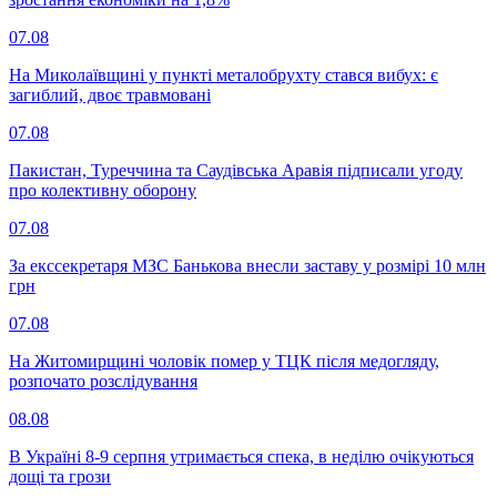
07.08
На Миколаївщині у пункті металобрухту стався вибух: є
загиблий, двоє травмовані
07.08
Пакистан, Туреччина та Саудівська Аравія підписали угоду
про колективну оборону
07.08
За екссекретаря МЗС Банькова внесли заставу у розмірі 10 млн
грн
07.08
На Житомирщині чоловік помер у ТЦК після медогляду,
розпочато розслідування
08.08
В Україні 8-9 серпня утримається спека, в неділю очікуються
дощі та грози