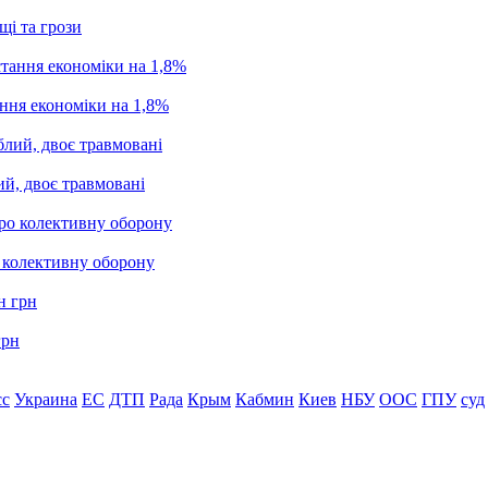
щі та грози
ання економіки на 1,8%
ий, двоє травмовані
о колективну оборону
грн
сс
Украина
ЕС
ДТП
Рада
Крым
Кабмин
Киев
НБУ
ООС
ГПУ
суд