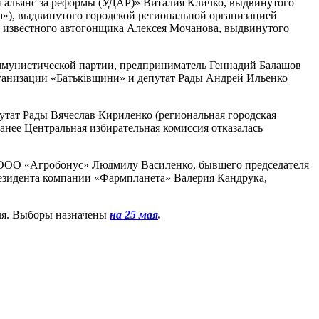
й альянс за реформы (УДАР)» Виталия Кличко, выдвинутого
»), выдвинутого городской региональной организацией
е известного автогонщика Алексея Мочанова, выдвинутого
ммунистической партии, предприниматель Геннадий Балашов
ганизации «Батьківщини» и депутат Рады Андрей Ильенко
утат Рады Вячеслав Кириленко (региональная городская
анее Центральная избирательная комиссия отказалась
а ООО «Агробонус» Людмилу Василенко, бывшего председателя
езидента компании «Фармпланета» Валерия Кандрука,
ля. Выборы назначены
на 25 мая
.