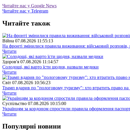
Читайте нас у Google News
Читайте нас у Telegram
Читайте також
Війна
07.08.2026 11:55:13
На фронті змінилися правила виживання: військовий розповів, щ
Читати
Здоров'я
07.08.2026 11:14:57
Солодощі, які варто їсти щодня, назвали медики
Читати
Свiт
07.08.2026 10:56:23
Трамп вдарив по "пологовому туризму": хто втратить право н
Читати
Суспiльство
07.08.2026 10:15:00
Українцям за кордоном спростили правила оформлення паспорт
Читати
Популярнi новини