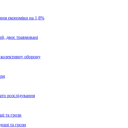
ання економіки на 1,8%
ий, двоє травмовані
о колективну оборону
грн
ато розслідування
щі та грози