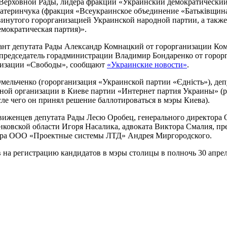
а Верховной Рады, лидера фракции «Украинский демократически
атеринчука (фракция «Всеукраинское объединение «Батьківщина
винутого горорганизацией Украинской народной партии, а такж
мократическая партия)».
ант депутата Рады Александр Комнацкий от горорганизации Ко
председатель горадминистрации Владимир Бондаренко от горор
анизации «Свободы», сообщают
«Украинские новости»
.
ельченко (горорганизация «Украинской партии «Єдність»), деп
ьной организации в Киеве партии «Интернет партия Украины» (р
сле чего он принял решение баллотироваться в мэры Киева).
движенцев депутата Рады Лесю Оробец, генерального директор
овской области Игоря Насалика, адвоката Виктора Смалия, пр
тора ООО «Проектные системы ЛТД» Андрея Миргородского.
на регистрацию кандидатов в мэры столицы в полночь 30 апре