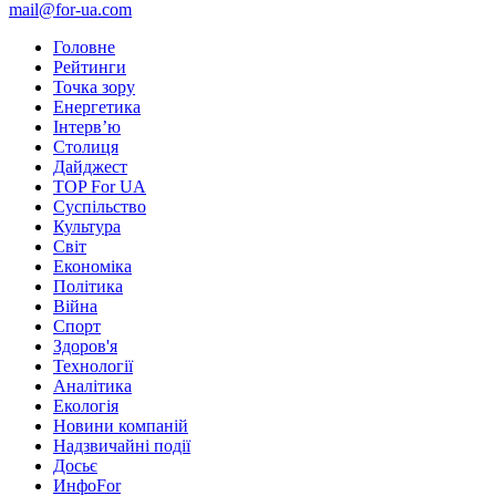
mail@for-ua.com
Головне
Рейтинги
Точка зору
Енергетика
Інтерв’ю
Столиця
Дайджест
TOP For UA
Суспiльство
Культура
Світ
Економіка
Політика
Війна
Спорт
Здоров'я
Технології
Аналітика
Екологія
Новини компаній
Надзвичайні події
Досьє
ИнфоFor