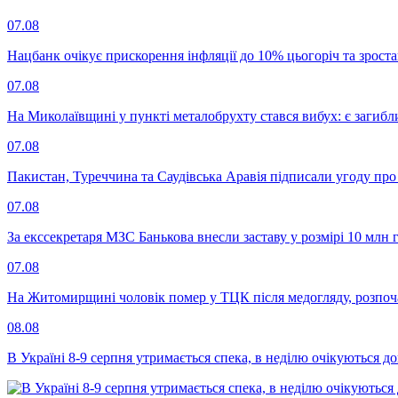
07.08
Нацбанк очікує прискорення інфляції до 10% цьогоріч та зрост
07.08
На Миколаївщині у пункті металобрухту стався вибух: є загибл
07.08
Пакистан, Туреччина та Саудівська Аравія підписали угоду пр
07.08
За екссекретаря МЗС Банькова внесли заставу у розмірі 10 млн 
07.08
На Житомирщині чоловік помер у ТЦК після медогляду, розпоч
08.08
В Україні 8-9 серпня утримається спека, в неділю очікуються до