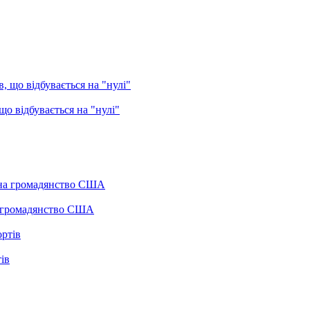
о відбувається на "нулі"
а громадянство США
ів