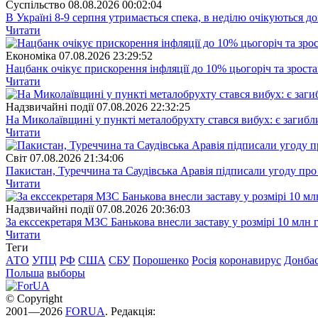
Суспiльство
08.08.2026 00:02:04
В Україні 8-9 серпня утримається спека, в неділю очікуються до
Читати
Економіка
07.08.2026 23:29:52
Нацбанк очікує прискорення інфляції до 10% цьогоріч та зрост
Читати
Надзвичайні події
07.08.2026 22:32:25
На Миколаївщині у пункті металобрухту стався вибух: є загибл
Читати
Свiт
07.08.2026 21:34:06
Пакистан, Туреччина та Саудівська Аравія підписали угоду пр
Читати
Надзвичайні події
07.08.2026 20:36:03
За екссекретаря МЗС Банькова внесли заставу у розмірі 10 млн 
Читати
Теги
АТО
УПЦ
РФ
США
СБУ
Порошенко
Росія
коронавирус
Донба
Польша
выборы
© Copyright
2001—2026
FORUA
. Редакція: