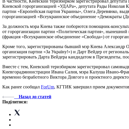
В частности, Киевский теризбирком зарегистрировал депутат
Киевской горорганизацией «УДАРа», депутата Рады Николая К
партии «Европейская партия Украины», Олега Деревянко, выд
горорганизацией «Всеукраинское объединение «Демократы (Де
За должность мэра Киева также поборются помощник-консульт
от горорганизации партии «Политическая партия», нынешний 
(фракция «Всеукраинское объединение «Свобода») от горорг
Кроме того, зарегистрированы бывший мэр Киева Александр Ом
организация партии «За Україну!») и Дарт Вейдер от регионал
зарегистрировать Дарта Вейдера кандидатом в Президенты, по
Вместе с тем, Киевский теризбирком зарегистрировал самовы
Киевгорадминистрации Ивана Салия, мэра Калуша Ивано-Франк
временно безработного Виктора Довгого и проектного дирек
Как ранее сообщал
ForUm
,
КГТИК завершил прием документов 
Назад до статей
Поділитися: