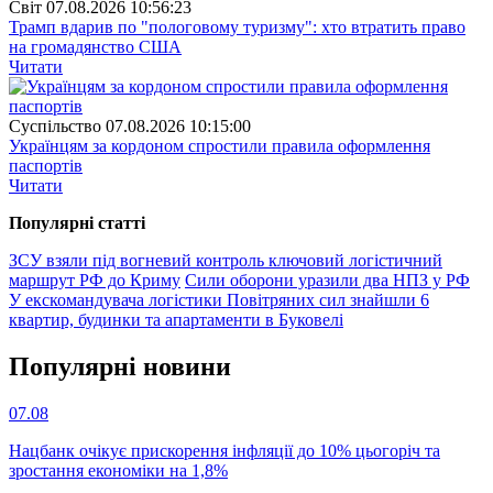
Свiт
07.08.2026 10:56:23
Трамп вдарив по "пологовому туризму": хто втратить право
на громадянство США
Читати
Суспiльство
07.08.2026 10:15:00
Українцям за кордоном спростили правила оформлення
паспортів
Читати
Популярнi статтi
ЗСУ взяли під вогневий контроль ключовий логістичний
маршрут РФ до Криму
Сили оборони уразили два НПЗ у РФ
У екскомандувача логістики Повітряних сил знайшли 6
квартир, будинки та апартаменти в Буковелі
Популярнi новини
07.08
Нацбанк очікує прискорення інфляції до 10% цьогоріч та
зростання економіки на 1,8%