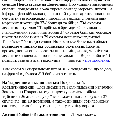
селище Новохатське на Донеччині.
Про успішне завершення
операції повідомила 37-ма окрема бригада морської піхоти. За
інформацією військових, населений пункт вдалося повністю
очистити від російських підрозділів завдяки спільним діям
морських піхотинців 37-ї бригади та бійців 79-ї окремої
десантно-штурмової Таврійської бригади. Спільними та
злагодженими зусиллями воїнів 37 окремої бригади морської
піхоти та побратимів із 79 окремої десантно-штурмової
Таврійської бригади селище Новохатське Донецької області
повністю очищено від російських окупантів.
Крок за
кроком, попри опір ворога та щільне мінування, морпіхи та
десантники виконали поставлене завдання. Ворог вибитий із
позицій, зазнав втрат і відступив", – йдеться у
повідомленні
.
Тим часом у Генеральному штабі ЗСУ повідомили, що за добу
на фронті відбулося 219 бойових зіткнень.
Найгарячішими залишаються
Покровський,
Костянтинівський, Слов'янський та Гуляйпільський напрямки.
Зокрема, на Покровському напрямку російські війська
здійснили 26 атак, але українські захисники ліквідували 37
окупантів, ще 10 поранили, а також знищили артилерійську
систему, автомобільну та спеціальну техніку ворога.
Активні бойові дії також тривали
на Лиманському,