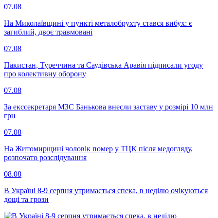
07.08
На Миколаївщині у пункті металобрухту стався вибух: є
загиблий, двоє травмовані
07.08
Пакистан, Туреччина та Саудівська Аравія підписали угоду
про колективну оборону
07.08
За екссекретаря МЗС Банькова внесли заставу у розмірі 10 млн
грн
07.08
На Житомирщині чоловік помер у ТЦК після медогляду,
розпочато розслідування
08.08
В Україні 8-9 серпня утримається спека, в неділю очікуються
дощі та грози