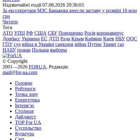
Надзвичайні події
07.08.2026 20:36:03
За екссекретаря МЗС Банькова внесли заставу у розмірі 10 млн
грн
Читати
Теги
АТО
УПЦ
РФ
США
СБУ
Порошенко
Росія
коронавирус
Донбасс
Украина
ЕС
ДТП
Рада
Крым
Кабмин
Киев
НБУ
ООС
ГПУ
суд
війна в Україні
санкции
війна
Путин
Трамп
газ
НАБУ
пожар
Польша
выборы
© Copyright
2001—2026
FORUA
. Редакція:
mail@for-ua.com
Головне
Рейтинги
Точка зору
Енергетика
Інтерв’ю
Столиця
Дайджест
TOP For UA
Суспiльство
Культура
Світ