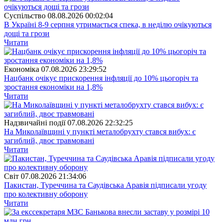
Суспiльство
08.08.2026 00:02:04
В Україні 8-9 серпня утримається спека, в неділю очікуються
дощі та грози
Читати
Економіка
07.08.2026 23:29:52
Нацбанк очікує прискорення інфляції до 10% цьогоріч та
зростання економіки на 1,8%
Читати
Надзвичайні події
07.08.2026 22:32:25
На Миколаївщині у пункті металобрухту стався вибух: є
загиблий, двоє травмовані
Читати
Свiт
07.08.2026 21:34:06
Пакистан, Туреччина та Саудівська Аравія підписали угоду
про колективну оборону
Читати