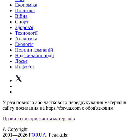
Економіка
Політика
Війна
Спорт
Здоров'я
Технології
Аналітика
Екологія
Новини компаній
Надзвичайні події
Досьє
ИнфоFor
У разі повного або часткового передрукування матеріалів
сайту посилання на https://for-ua.com є обов'язковим
Правила використання матеріалів
© Copyright
2001—2026
FORUA
. Редакція: