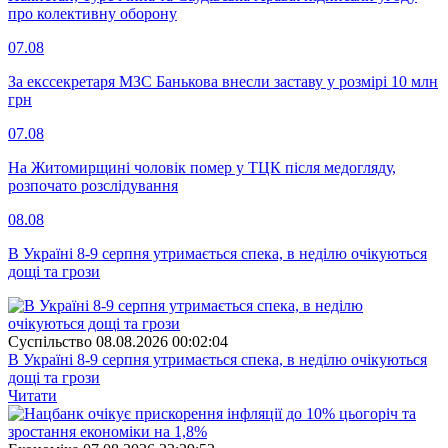
про колективну оборону
07.08
За екссекретаря МЗС Банькова внесли заставу у розмірі 10 млн
грн
07.08
На Житомирщині чоловік помер у ТЦК після медогляду,
розпочато розслідування
08.08
В Україні 8-9 серпня утримається спека, в неділю очікуються
дощі та грози
Суспiльство
08.08.2026 00:02:04
В Україні 8-9 серпня утримається спека, в неділю очікуються
дощі та грози
Читати