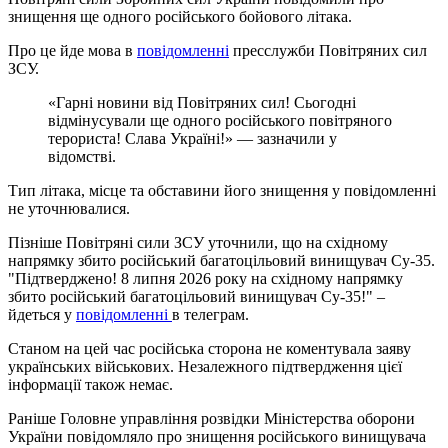
знищення ще одного російського бойового літака.
Про це йде мова в
повідомленні
пресслужби Повітряних сил
ЗСУ.
«Гарні новини від Повітряних сил! Сьогодні
відмінусували ще одного російського повітряного
терориста! Слава Україні!» — зазначили у
відомстві.
Тип літака, місце та обставини його знищення у повідомленні
не уточнювалися.
Пізніше Повітряні сили ЗСУ уточнили, що на східному
напрямку збито російський багатоцільовий винищувач Cу-35.
"Підтверджено! 8 липня 2026 року на східному напрямку
збито російський багатоцільовий винищувач Cу-35!" –
йдеться у
повідомленні
в телеграм.
Станом на цей час російська сторона не коментувала заяву
українських військових. Незалежного підтвердження цієї
інформації також немає.
Раніше Головне управління розвідки Міністерства оборони
України повідомляло про знищення російського винищувача