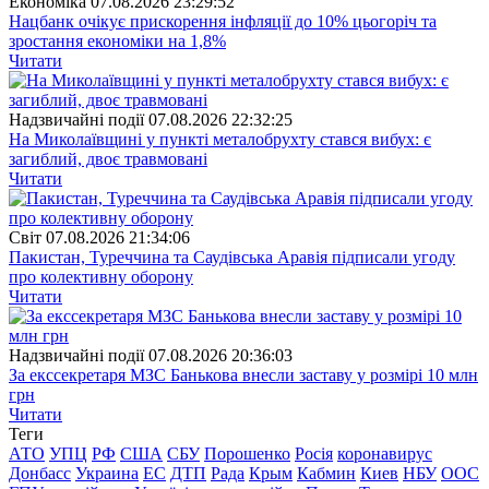
Економіка
07.08.2026 23:29:52
Нацбанк очікує прискорення інфляції до 10% цьогоріч та
зростання економіки на 1,8%
Читати
Надзвичайні події
07.08.2026 22:32:25
На Миколаївщині у пункті металобрухту стався вибух: є
загиблий, двоє травмовані
Читати
Свiт
07.08.2026 21:34:06
Пакистан, Туреччина та Саудівська Аравія підписали угоду
про колективну оборону
Читати
Надзвичайні події
07.08.2026 20:36:03
За екссекретаря МЗС Банькова внесли заставу у розмірі 10 млн
грн
Читати
Теги
АТО
УПЦ
РФ
США
СБУ
Порошенко
Росія
коронавирус
Донбасс
Украина
ЕС
ДТП
Рада
Крым
Кабмин
Киев
НБУ
ООС