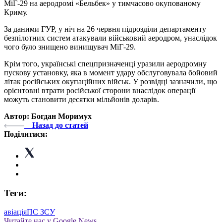
МіГ-29 на аеродромі «Бельбек» у тимчасово окупованому
Криму.
За даними ГУР, у ніч на 26 червня підрозділи департаменту
безпілотних систем атакували військовий аеродром, унаслідок
чого було знищено винищувач МіГ-29.
Крім того, українські спецпризначенці уразили аеродромну
пускову установку, яка в момент удару обслуговувала бойовий
літак російських окупаційних військ. У розвідці зазначили, що
орієнтовні втрати російської сторони внаслідок операції
можуть становити десятки мільйонів доларів.
Автор: Богдан Моримух
Назад до статей
Поділитися:
Теги:
авіація
ПС ЗСУ
Читайте нас у Google News