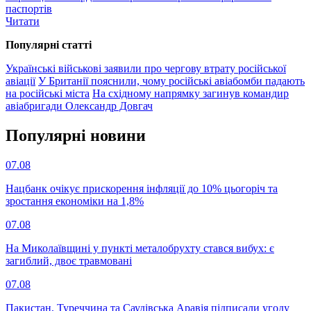
паспортів
Читати
Популярнi статтi
Українські військові заявили про чергову втрату російської
авіації
У Британії пояснили, чому російські авіабомби падають
на російські міста
На східному напрямку загинув командир
авіабригади Олександр Довгач
Популярнi новини
07.08
Нацбанк очікує прискорення інфляції до 10% цьогоріч та
зростання економіки на 1,8%
07.08
На Миколаївщині у пункті металобрухту стався вибух: є
загиблий, двоє травмовані
07.08
Пакистан, Туреччина та Саудівська Аравія підписали угоду