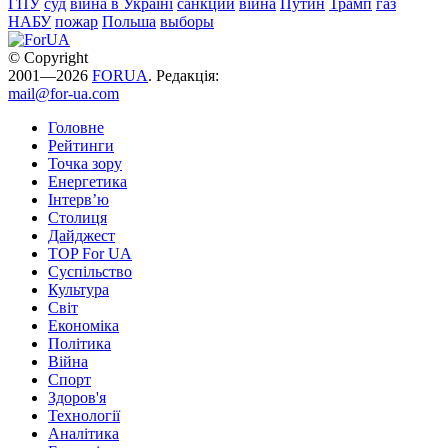
ГПУ
суд
війна в Україні
санкции
війна
Путин
Трамп
газ
НАБУ
пожар
Польша
выборы
© Copyright
2001—2026
FORUA
. Редакція:
mail@for-ua.com
Головне
Рейтинги
Точка зору
Енергетика
Інтерв’ю
Столиця
Дайджест
TOP For UA
Суспiльство
Культура
Світ
Економіка
Політика
Війна
Спорт
Здоров'я
Технології
Аналітика