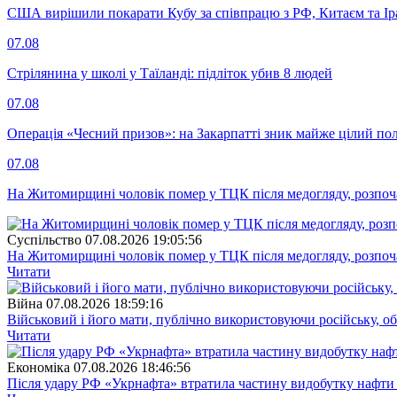
США вирішили покарати Кубу за співпрацю з РФ, Китаєм та І
07.08
Стрілянина у школі у Таїланді: підліток убив 8 людей
07.08
Операція «Чесний призов»: на Закарпатті зник майже цілий пол
07.08
На Житомирщині чоловік помер у ТЦК після медогляду, розпоч
Суспiльство
07.08.2026 19:05:56
На Житомирщині чоловік помер у ТЦК після медогляду, розпоч
Читати
Війна
07.08.2026 18:59:16
Військовий і його мати, публічно використовуючи російську, о
Читати
Економіка
07.08.2026 18:46:56
Після удару РФ «Укрнафта» втратила частину видобутку нафти 