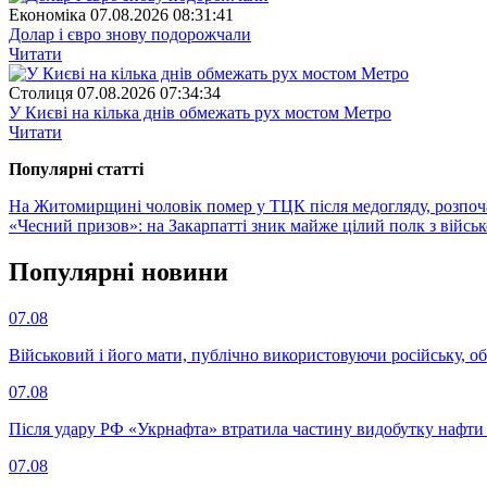
Економіка
07.08.2026 08:31:41
Долар і євро знову подорожчали
Читати
Столиця
07.08.2026 07:34:34
У Києві на кілька днів обмежать рух мостом Метро
Читати
Популярнi статтi
На Житомирщині чоловік помер у ТЦК після медогляду, розпоч
«Чесний призов»: на Закарпатті зник майже цілий полк з військ
Популярнi новини
07.08
Військовий і його мати, публічно використовуючи російську, о
07.08
Після удару РФ «Укрнафта» втратила частину видобутку нафти 
07.08