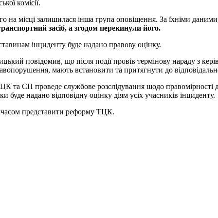
кої комісії.
о на місці залишилася інша група оповіщення. За їхніми даними
анспортний засіб, а згодом перекинули його.
ставинам інциденту буде надано правову оцінку.
ицький повідомив, що після події провів термінову нараду з кері
авопорушення, мають встановити та притягнути до відповідально
ТЦК та СП проведе службове розслідування щодо правомірності д
ки буде надано відповідну оцінку діям усіх учасників інциденту.
 часом представити реформу ТЦК.