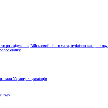
ато розслідування
Військовий і його мати, публічно використову
ового обліку
бражали Україну та українців
й газу