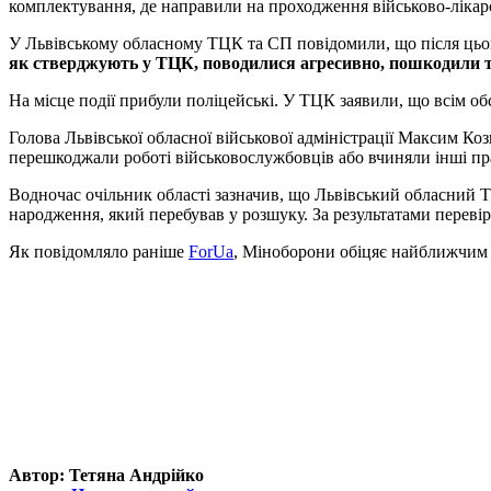
комплектування, де направили на проходження військово-лікарсь
У Львівському обласному ТЦК та СП повідомили, що після цьог
як стверджують у ТЦК, поводилися агресивно, пошкодили тр
На місце події прибули поліцейські. У ТЦК заявили, що всім об
Голова Львівської обласної військової адміністрації Максим Коз
перешкоджали роботі військовослужбовців або вчиняли інші пр
Водночас очільник області зазначив, що Львівський обласний 
народження, який перебував у розшуку. За результатами перевір
Як повідомляло раніше
ForUa
, Міноборони обіцяє найближчим
Автор: Тетяна Андрійко