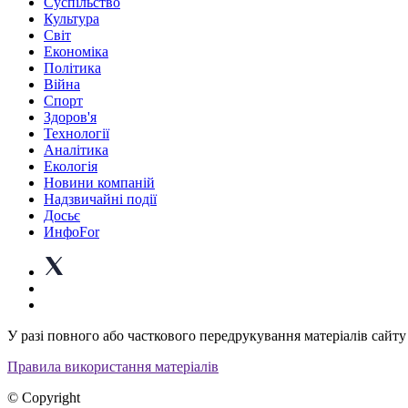
Суспiльство
Культура
Світ
Економіка
Політика
Війна
Спорт
Здоров'я
Технології
Аналітика
Екологія
Новини компаній
Надзвичайні події
Досьє
ИнфоFor
У разі повного або часткового передрукування матеріалів сайту 
Правила використання матеріалів
© Copyright