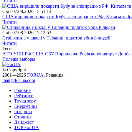
Читати
Свiт
07.08.2026 15:51:13
США вирішили покарати Кубу за співпрацю з РФ, Китаєм та І
Читати
Свiт
07.08.2026 15:12:53
Стрілянина у школі у Таїланді: підліток убив 8 людей
Читати
Теги
АТО
УПЦ
РФ
США
СБУ
Порошенко
Росія
коронавирус
Донба
Польша
выборы
© Copyright
2001—2026
FORUA
. Редакція:
mail@for-ua.com
Головне
Рейтинги
Точка зору
Енергетика
Інтерв’ю
Столиця
Дайджест
TOP For UA