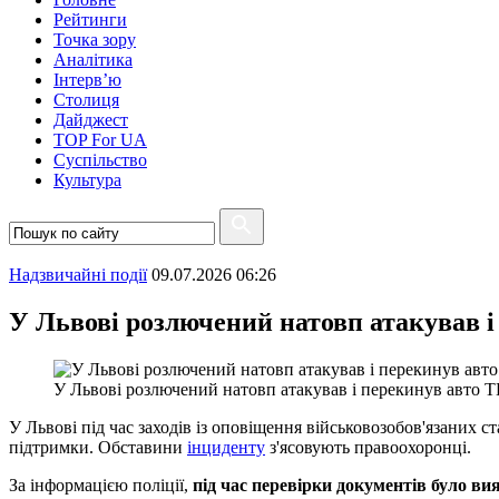
Рейтинги
Точка зору
Аналітика
Інтерв’ю
Столиця
Дайджест
TOP For UA
Суспiльство
Культура
Надзвичайні події
09.07.2026 06:26
У Львові розлючений натовп атакував і
У Львові розлючений натовп атакував і перекинув авто 
У Львові під час заходів із оповіщення військовозобов'язаних 
підтримки. Обставини
інциденту
з'ясовують правоохоронці.
За інформацією поліції,
під час перевірки документів було ви