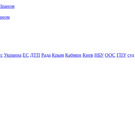
раном
сс
Украина
ЕС
ДТП
Рада
Крым
Кабмин
Киев
НБУ
ООС
ГПУ
суд