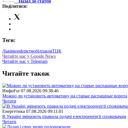
Назад до статей
Поділитися:
Теги:
Львів
конфлікт
мобілізація
ТЦК
Читайте нас у Google News
Читайте нас у Telegram
Читайте також
ИнфоFor
07.08.2026 09:38:46
Можно ли установить автоматику на старые распашные ворота
Читати
Енергетика
07.08.2026 09:11:01
В Україні змінюють правила подачі електроенергії споживачам
Читати