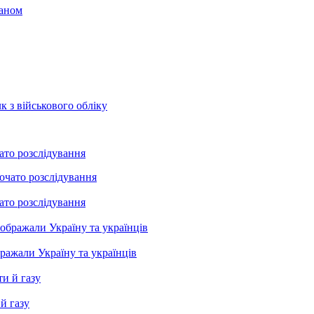
раном
к з військового обліку
ато розслідування
ато розслідування
бражали Україну та українців
й газу