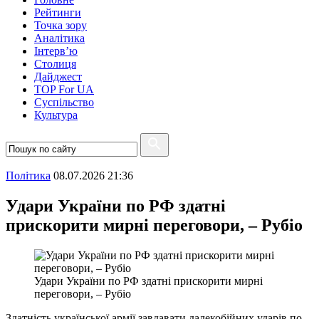
Рейтинги
Точка зору
Аналітика
Інтерв’ю
Столиця
Дайджест
TOP For UA
Суспiльство
Культура
Полiтика
08.07.2026 21:36
Удари України по РФ здатні
прискорити мирні переговори, – Рубіо
Удари України по РФ здатні прискорити мирні
переговори, – Рубіо
Здатність української армії завдавати далекобійних ударів по