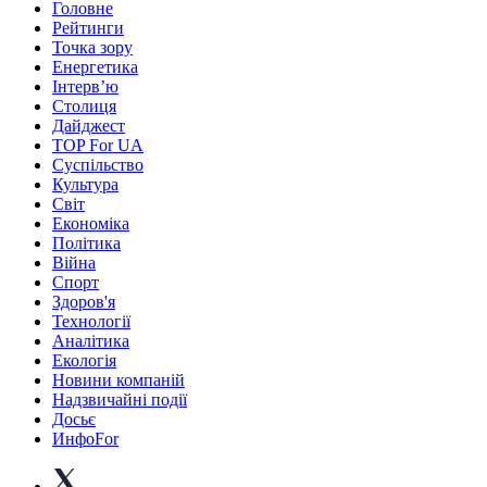
Головне
Рейтинги
Точка зору
Енергетика
Інтерв’ю
Столиця
Дайджест
TOP For UA
Суспiльство
Культура
Світ
Економіка
Політика
Війна
Спорт
Здоров'я
Технології
Аналітика
Екологія
Новини компаній
Надзвичайні події
Досьє
ИнфоFor