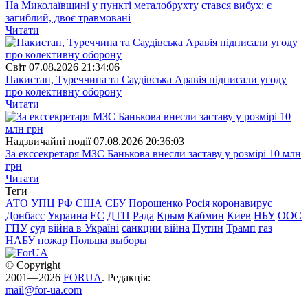
На Миколаївщині у пункті металобрухту стався вибух: є
загиблий, двоє травмовані
Читати
Свiт
07.08.2026 21:34:06
Пакистан, Туреччина та Саудівська Аравія підписали угоду
про колективну оборону
Читати
Надзвичайні події
07.08.2026 20:36:03
За екссекретаря МЗС Банькова внесли заставу у розмірі 10 млн
грн
Читати
Теги
АТО
УПЦ
РФ
США
СБУ
Порошенко
Росія
коронавирус
Донбасс
Украина
ЕС
ДТП
Рада
Крым
Кабмин
Киев
НБУ
ООС
ГПУ
суд
війна в Україні
санкции
війна
Путин
Трамп
газ
НАБУ
пожар
Польша
выборы
© Copyright
2001—2026
FORUA
. Редакція:
mail@for-ua.com