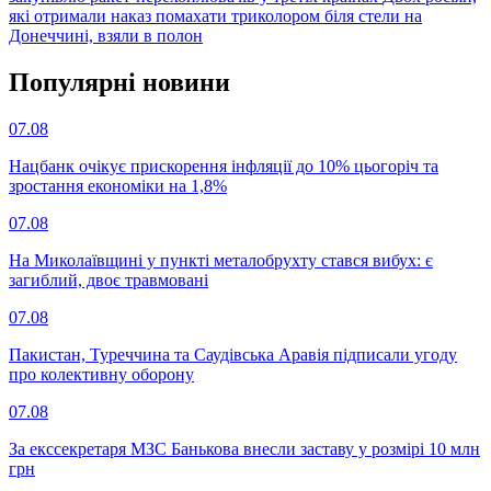
які отримали наказ помахати триколором біля стели на
Донеччині, взяли в полон
Популярнi новини
07.08
Нацбанк очікує прискорення інфляції до 10% цьогоріч та
зростання економіки на 1,8%
07.08
На Миколаївщині у пункті металобрухту стався вибух: є
загиблий, двоє травмовані
07.08
Пакистан, Туреччина та Саудівська Аравія підписали угоду
про колективну оборону
07.08
За екссекретаря МЗС Банькова внесли заставу у розмірі 10 млн
грн