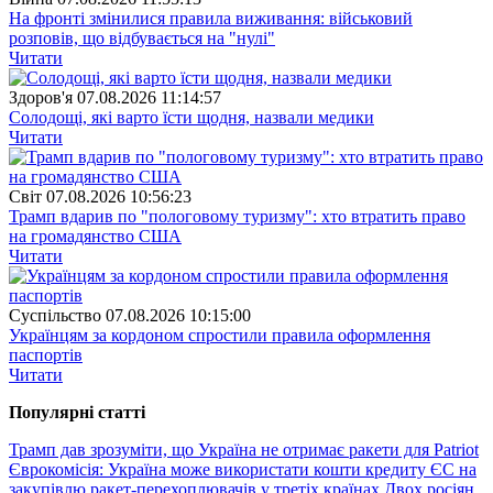
На фронті змінилися правила виживання: військовий
розповів, що відбувається на "нулі"
Читати
Здоров'я
07.08.2026 11:14:57
Солодощі, які варто їсти щодня, назвали медики
Читати
Свiт
07.08.2026 10:56:23
Трамп вдарив по "пологовому туризму": хто втратить право
на громадянство США
Читати
Суспiльство
07.08.2026 10:15:00
Українцям за кордоном спростили правила оформлення
паспортів
Читати
Популярнi статтi
Трамп дав зрозуміти, що Україна не отримає ракети для Patriot
Єврокомісія: Україна може використати кошти кредиту ЄС на
закупівлю ракет-перехоплювачів у третіх країнах
Двох росіян,