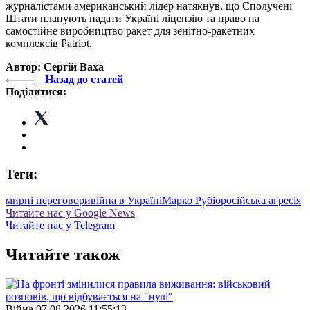
журналістами американський лідер натякнув, що Сполучені
Штати планують надати Україні ліцензію та право на
самостійне виробництво ракет для зенітно-ракетних
комплексів Patriot.
Автор: Сергій Ваха
Назад до статей
Поділитися:
Теги:
мирні переговори
війна в Україні
Марко Рубіо
російська агресія
Читайте нас у Google News
Читайте нас у Telegram
Читайте також
Війна
07.08.2026 11:55:13