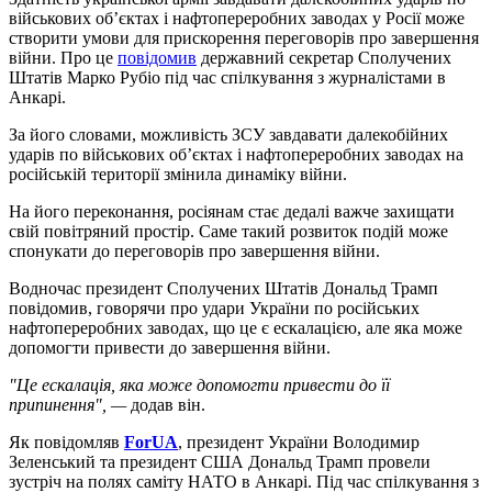
військових об’єктах і нафтопереробних заводах у Росії може
створити умови для прискорення переговорів про завершення
війни. Про це
повідомив
державний секретар Сполучених
Штатів Марко Рубіо під час спілкування з журналістами в
Анкарі.
За його словами, можливість ЗСУ завдавати далекобійних
ударів по військових об’єктах і нафтопереробних заводах на
російській території змінила динаміку війни.
На його переконання, росіянам стає дедалі важче захищати
свій повітряний простір. Саме такий розвиток подій може
спонукати до переговорів про завершення війни.
Водночас президент Сполучених Штатів Дональд Трамп
повідомив, говорячи про удари України по російських
нафтопереробних заводах, що це є ескалацією, але яка може
допомогти привести до завершення війни.
"Це ескалація, яка може допомогти привести до її
припинення", —
додав він.
Як повідомляв
ForUA
, президент України Володимир
Зеленський та президент США Дональд Трамп провели
зустріч на полях саміту НАТО в Анкарі. Під час спілкування з