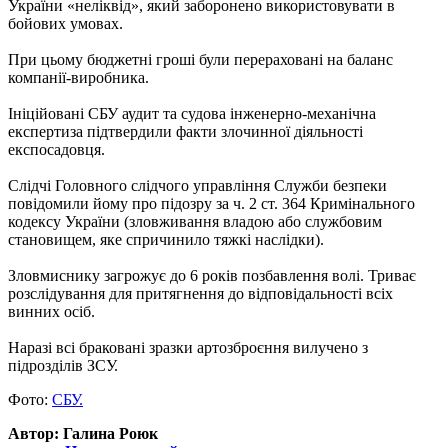
України «неліквід», який заборонено використовувати в
бойових умовах.
При цьому бюджетні гроші були перераховані на баланс
компанії-виробника.
Ініційовані СБУ аудит та судова інженерно-механічна
експертиза підтвердили факти злочинної діяльності
експосадовця.
Слідчі Головного слідчого управління Служби безпеки
повідомили йому про підозру за ч. 2 ст. 364 Кримінального
кодексу України (зловживання владою або службовим
становищем, яке спричинило тяжкі наслідки).
Зловмиснику загрожує до 6 років позбавлення волі. Триває
розслідування для притягнення до відповідальності всіх
винних осіб.
Наразі всі браковані зразки артозброєння вилучено з
підрозділів ЗСУ.
Фото:
СБУ.
Автор: Галина Роюк