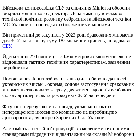
Військова контррозвідка СБУ за сприяння Міністра оборони
викрила колишнього директора Департаменту військово-
технічної політики розвитку озброєння та військової техніки
МО України на оборудках із бюджетними коштами.
Він причетний до закупівлі у 2023 році бракованих мінометів
для ЗСУ на загальну суму 182 мільйони гривень, повідомляє
СБУ.
Йдеться про 250 одиниць 120-міліметрових мінометів, які не
відповідали тактико-технічним характеристикам, заявленим
виробником.
Поставка неякісних озброєнь зашкодила обороноздатності
українських військ. Зокрема, бойове застосування бракованих
мінометів створювало загрозу для життя і здоров’я особового
складу артилерійських розрахунків ЗСУ на передовій.
Фігурант, перебуваючи на посаді, уклав контракт із
неперевіреною іноземною компанією на виробництво
артозброєння для потреб Збройних Сил України.
Але замість ліцензійної продукції із заявленими технічними
стандартами підрядники відвантажили на склади Міноборони