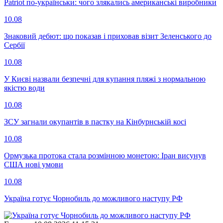
Patriot по-українськи: чого злякались американські виробники
10.08
Знаковий дебют: що показав і приховав візит Зеленського до
Сербії
10.08
У Києві назвали безпечні для купання пляжі з нормальною
якістю води
10.08
ЗСУ загнали окупантів в пастку на Кінбурнській косі
10.08
Ормузька протока стала розмінною монетою: Іран висунув
США нові умови
10.08
Україна готує Чорнобиль до можливого наступу РФ