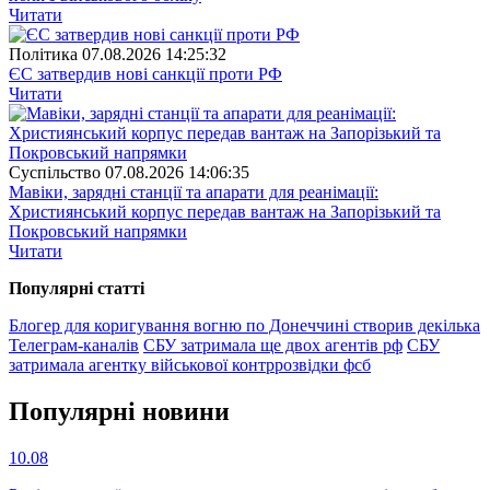
Читати
Полiтика
07.08.2026 14:25:32
ЄС затвердив нові санкції проти РФ
Читати
Суспiльство
07.08.2026 14:06:35
Мавіки, зарядні станції та апарати для реанімації:
Християнський корпус передав вантаж на Запорізький та
Покровський напрямки
Читати
Популярнi статтi
Блогер для коригування вогню по Донеччині створив декілька
Телеграм-каналів
СБУ затримала ще двох агентів рф
СБУ
затримала агентку військової контррозвідки фсб
Популярнi новини
10.08