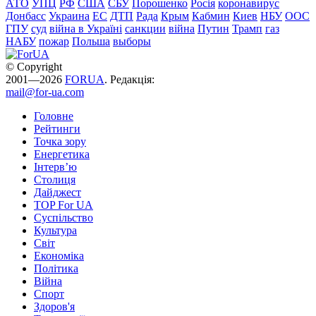
АТО
УПЦ
РФ
США
СБУ
Порошенко
Росія
коронавирус
Донбасс
Украина
ЕС
ДТП
Рада
Крым
Кабмин
Киев
НБУ
ООС
ГПУ
суд
війна в Україні
санкции
війна
Путин
Трамп
газ
НАБУ
пожар
Польша
выборы
© Copyright
2001—2026
FORUA
. Редакція:
mail@for-ua.com
Головне
Рейтинги
Точка зору
Енергетика
Інтерв’ю
Столиця
Дайджест
TOP For UA
Суспiльство
Культура
Світ
Економіка
Політика
Війна
Спорт
Здоров'я