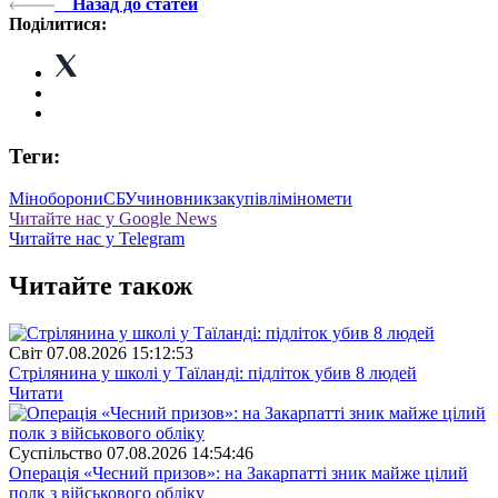
Назад до статей
Поділитися:
Теги:
Міноборони
СБУ
чиновник
закупівлі
міномети
Читайте нас у Google News
Читайте нас у Telegram
Читайте також
Свiт
07.08.2026 15:12:53
Стрілянина у школі у Таїланді: підліток убив 8 людей
Читати
Суспiльство
07.08.2026 14:54:46
Операція «Чесний призов»: на Закарпатті зник майже цілий
полк з військового обліку