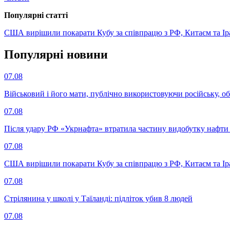
Популярнi статтi
США вирішили покарати Кубу за співпрацю з РФ, Китаєм та І
Популярнi новини
07.08
Військовий і його мати, публічно використовуючи російську, о
07.08
Після удару РФ «Укрнафта» втратила частину видобутку нафти 
07.08
США вирішили покарати Кубу за співпрацю з РФ, Китаєм та І
07.08
Стрілянина у школі у Таїланді: підліток убив 8 людей
07.08