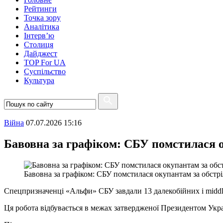
Рейтинги
Точка зору
Аналітика
Інтерв’ю
Столиця
Дайджест
TOP For UA
Суспiльство
Культура
Війна
07.07.2026 15:16
Бавовна за графіком: СБУ помстилася о
Бавовна за графіком: СБУ помстилася окупантам за обстрі
Спецпризначенці «Альфи» СБУ завдали 13 далекобійних і middle
Ця робота відбувається в межах затвердженої Президентом Укра