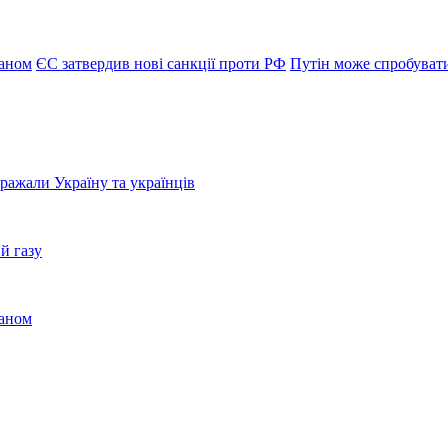
раном
ЄС затвердив нові санкції проти РФ
Путін може спробуват
бражали Україну та українців
й газу
раном