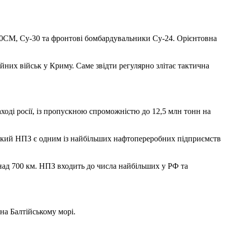
0СМ, Су-30 та фронтові бомбардувальники Су-24. Орієнтовна
них військ у Криму. Саме звідти регулярно злітає тактична
ході росії, із пропускною спроможністю до 12,5 млн тонн на
ький НПЗ є одним із найбільших нафтопереробних підприємств
ад 700 км. НПЗ входить до числа найбільших у РФ та
 на Балтійському морі.