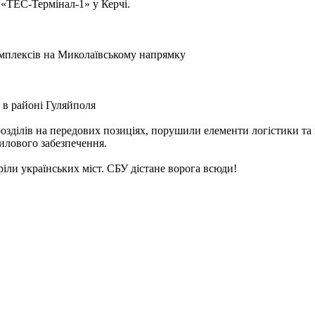
і «ТЕС-Термінал-1» у Керчі.
комплексів на Миколаївському напрямку
у в районі Гуляйполя
озділів на передових позиціях, порушили елементи логістики та п
тилового забезпечення.
ріли українських міст. СБУ дістане ворога всюди!