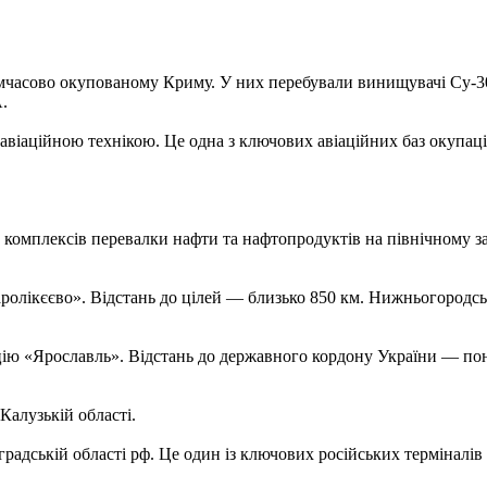
мчасово окупованому Криму. У них перебували винищувачі Су-3
А.
віаційною технікою. Це одна з ключових авіаційних баз окупацій
комплексів перевалки нафти та нафтопродуктів на північному за
ролікєєво». Відстань до цілей — близько 850 км. Нижньогородс
ію «Ярославль». Відстань до державного кордону України — пон
Калузькій області.
адській області рф. Це один із ключових російських терміналів