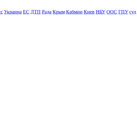
сс
Украина
ЕС
ДТП
Рада
Крым
Кабмин
Киев
НБУ
ООС
ГПУ
суд