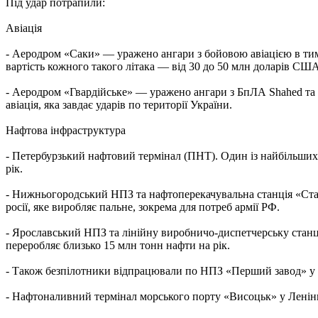
Під удар потрапили:
Авіація
- Аеродром «Саки» — уражено ангари з бойовою авіацією в ти
вартість кожного такого літака — від 30 до 50 млн доларів СШ
- Аеродром «Гвардійське» — уражено ангари з БпЛА Shahed та а
авіація, яка завдає ударів по території України.
Нафтова інфраструктура
- Петербурзький нафтовий термінал (ПНТ). Один із найбільших 
рік.
- Нижньогородський НПЗ та нафтоперекачувальна станція «Ста
росії, яке виробляє пальне, зокрема для потреб армії РФ.
- Ярославський НПЗ та лінійну виробничо-диспетчерську станц
переробляє близько 15 млн тонн нафти на рік.
- Також безпілотники відпрацювали по НПЗ «Перший завод» у 
- Нафтоналивний термінал морського порту «Висоцьк» у Ленінгр