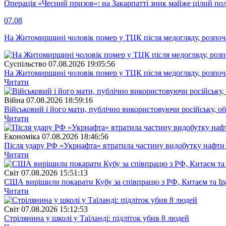
Операція «Чесний призов»: на Закарпатті зник майже цілий пол
07.08
На Житомирщині чоловік помер у ТЦК після медогляду, розпоч
Суспiльство
07.08.2026 19:05:56
На Житомирщині чоловік помер у ТЦК після медогляду, розпоч
Читати
Війна
07.08.2026 18:59:16
Військовий і його мати, публічно використовуючи російську, о
Читати
Економіка
07.08.2026 18:46:56
Після удару РФ «Укрнафта» втратила частину видобутку нафти 
Читати
Свiт
07.08.2026 15:51:13
США вирішили покарати Кубу за співпрацю з РФ, Китаєм та І
Читати
Свiт
07.08.2026 15:12:53
Стрілянина у школі у Таїланді: підліток убив 8 людей