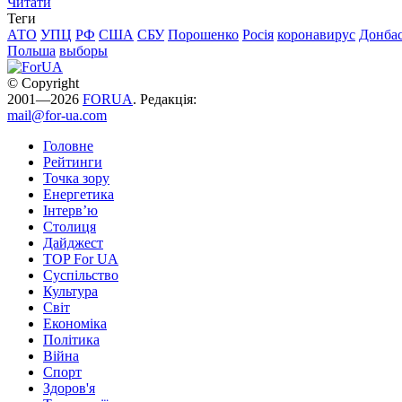
Читати
Теги
АТО
УПЦ
РФ
США
СБУ
Порошенко
Росія
коронавирус
Донба
Польша
выборы
© Copyright
2001—2026
FORUA
. Редакція:
mail@for-ua.com
Головне
Рейтинги
Точка зору
Енергетика
Інтерв’ю
Столиця
Дайджест
TOP For UA
Суспiльство
Культура
Світ
Економіка
Політика
Війна
Спорт
Здоров'я