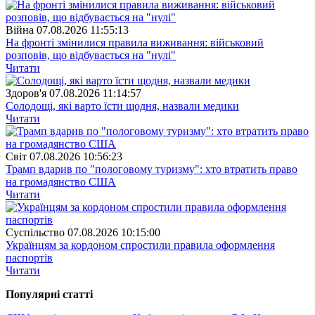
Війна
07.08.2026 11:55:13
На фронті змінилися правила виживання: військовий
розповів, що відбувається на "нулі"
Читати
Здоров'я
07.08.2026 11:14:57
Солодощі, які варто їсти щодня, назвали медики
Читати
Свiт
07.08.2026 10:56:23
Трамп вдарив по "пологовому туризму": хто втратить право
на громадянство США
Читати
Суспiльство
07.08.2026 10:15:00
Українцям за кордоном спростили правила оформлення
паспортів
Читати
Популярнi статтi