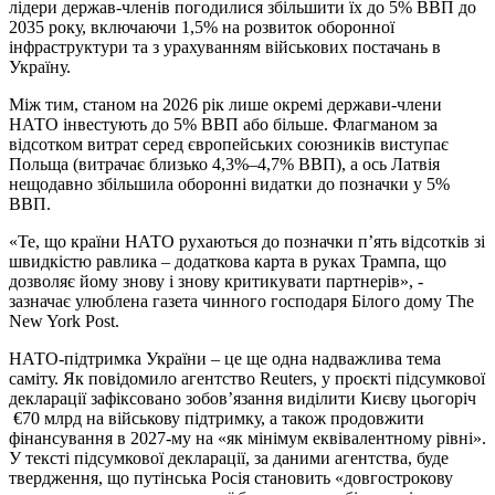
лідери держав-членів погодилися збільшити їх до 5% ВВП до
2035 року, включаючи 1,5% на розвиток оборонної
інфраструктури та з урахуванням військових постачань в
Україну.
Між тим, станом на 2026 рік лише окремі держави-члени
НАТО інвестують до 5% ВВП або більше. Флагманом за
відсотком витрат серед європейських союзників виступає
Польща (витрачає близько 4,3%–4,7% ВВП), а ось Латвія
нещодавно збільшила оборонні видатки до позначки у 5%
ВВП.
«Те, що країни НАТО рухаються до позначки п’ять відсотків зі
швидкістю равлика – додаткова карта в руках Трампа, що
дозволяє йому знову і знову критикувати партнерів», -
зазначає улюблена газета чинного господаря Білого дому The
New York Post.
НАТО-підтримка України – це ще одна надважлива тема
саміту. Як повідомило агентство Reuters, у проєкті підсумкової
декларації зафіксовано зобов’язання виділити Києву цьогоріч
€70 млрд на військову підтримку, а також продовжити
фінансування в 2027-му на «як мінімум еквівалентному рівні».
У тексті підсумкової декларації, за даними агентства, буде
твердження, що путінська Росія становить «довгострокову