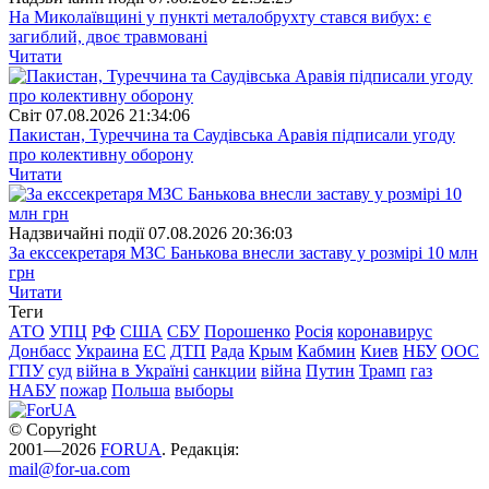
На Миколаївщині у пункті металобрухту стався вибух: є
загиблий, двоє травмовані
Читати
Свiт
07.08.2026 21:34:06
Пакистан, Туреччина та Саудівська Аравія підписали угоду
про колективну оборону
Читати
Надзвичайні події
07.08.2026 20:36:03
За екссекретаря МЗС Банькова внесли заставу у розмірі 10 млн
грн
Читати
Теги
АТО
УПЦ
РФ
США
СБУ
Порошенко
Росія
коронавирус
Донбасс
Украина
ЕС
ДТП
Рада
Крым
Кабмин
Киев
НБУ
ООС
ГПУ
суд
війна в Україні
санкции
війна
Путин
Трамп
газ
НАБУ
пожар
Польша
выборы
© Copyright
2001—2026
FORUA
. Редакція:
mail@for-ua.com