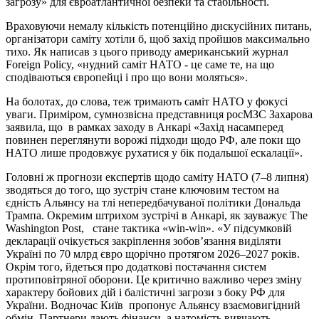
загрозу» для євроатлантичної безпеки та стабільності.
Враховуючи немалу кількість потенційно дискусійних питань,
організатори саміту хотіли б, щоб захід пройшов максимально
тихо. Як написав з цього приводу американський журнал
Foreign Policy, «нудний саміт НАТО - це саме те, на що
сподіваються європейці і про що вони моляться».
На болотах, до слова, теж тримають саміт НАТО у фокусі
уваги. Приміром, сумнозвісна представниця росМЗС Захарова
заявила, що в рамках заходу в Анкарі «Захід насамперед
повинен переглянути ворожі підходи щодо РФ, але поки що
НАТО лише продовжує рухатися у бік подальшої ескалації».
Головні ж прогнози експертів щодо саміту НАТО (7–8 липня)
зводяться до того, що зустріч стане ключовим тестом на
єдність Альянсу на тлі непередбачуваної політики Дональда
Трампа. Окремим штрихом зустрічі в Анкарі, як зауважує The
Washington Post, стане тактика «win-win». «У підсумковій
декларації очікується закріплення зобов’язання виділяти
Україні по 70 млрд євро щорічно протягом 2026–2027 років.
Окрім того, йдеться про додаткові постачання систем
протиповітряної оборони. Це критично важливо через зміну
характеру бойових дій і балістичні загрози з боку РФ для
України. Водночас Київ пропонує Альянсу взаємовигідний
обмін. Партнери дають фінанси, а натомість вивчають