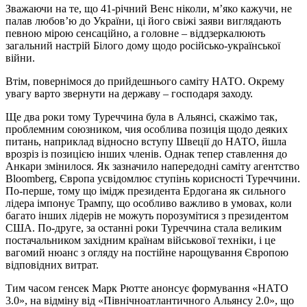
Зважаючи на те, що 41-річний Венс ніколи, м’яко кажучи, не
палав любов’ю до України, ці його свіжі заяви виглядають
певною мірою сенсаційно, а головне – віддзеркалюють
загальний настрій Білого дому щодо російсько-української
війни.
Втім, повернімося до прийдешнього саміту НАТО. Окрему
увагу варто звернути на державу – господаря заходу.
Ще два роки тому Туреччина була в Альянсі, скажімо так,
проблемним союзником, чия особлива позиція щодо деяких
питань, наприклад відносно вступу Швеції до НАТО, йшла
врозріз із позицією інших членів. Однак тепер ставлення до
Анкари змінилося. Як зазначило напередодні саміту агентство
Bloomberg, Європа усвідомлює ступінь корисності Туреччини.
По-перше, тому що імідж президента Ердогана як сильного
лідера імпонує Трампу, що особливо важливо в умовах, коли
багато інших лідерів не можуть порозумітися з президентом
США. По-друге, за останні роки Туреччина стала великим
постачальником західним країнам військової техніки, і це
вагомий нюанс з огляду на постійне нарощування Європою
відповідних витрат.
Тим часом генсек Марк Рютте анонсує формування «НАТО
3.0», на відміну від «Північноатлантичного Альянсу 2.0», що