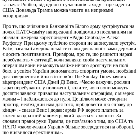
зазначає Politico, від одного з учасників заходу – президента
США Дональда Трампа можна чекати на неприємні
«сюрпризи».
Про те, що очільники Банкової та Білого дому зустрінуться на
полях НАТО-саміту напередодні повідомив з посиланням на
обізнані джерела кореспондент «Радіо Свобода» Алекс
Рауфоглу. При цьому публічно сторони не анонсували зустріч.
Втім, загальні американські сигнали для нашої з вами держави
є досить позитивними. Приміром, про те, що рашисти наразі
перебувають у ситуації, коли завдяки своїм наступальним
операціям вони не можуть майже нічого досягнути на полі
бою, а успіхи України допомагають створити умови, необхідні
для завершення війни в інтерв’ю The Sunday Times заявив
віцепрезидент США Джей Ді Венс. «Чесно кажучи, росіяни
зараз перебувають у положенні, коли те, чого вони можуть
досягти завдяки тривалим наступальним операціям, є мізерно
малим – і наближається до нуля. Це цілком може створити
простір, необхідний нам для того, щоб довести цю справу до
кінця», - сказав Венс і додав: армія РФ дорого платить за
кожен квадратний кілометр, який вдається захопити. За
словами правої руки Трампа, це пов’язано з тим, що США та
НАТО «заохочували Україну більше зосередитися на обороні,
що виявилося ефективним».