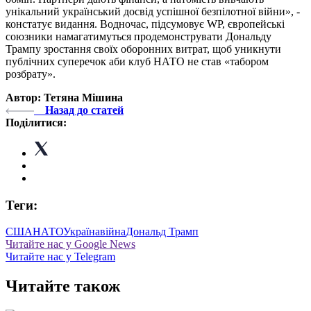
унікальний український досвід успішної безпілотної війни», -
констатує видання. Водночас, підсумовує WP, європейські
союзники намагатимуться продемонструвати Дональду
Трампу зростання своїх оборонних витрат, щоб уникнути
публічних суперечок аби клуб НАТО не став «табором
розбрату».
Автор: Тетяна Мішина
Назад до статей
Поділитися:
Теги:
США
НАТО
Україна
війна
Дональд Трамп
Читайте нас у Google News
Читайте нас у Telegram
Читайте також