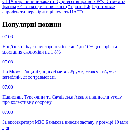
США вирішили покарати Кубу за співпрацю з РФ, Китаєм та
Іраном
ЄС затвердив нові санкції проти РФ
Путін може
спробувати перевірити рішучість НАТО
Популярнi новини
07.08
Нацбанк очікує прискорення інфляції до 10% цьогоріч та
зростання економіки на 1,8%
07.08
На Миколаївщині у пункті металобрухту стався вибух: є
загиблий, двоє травмовані
07.08
Пакистан, Туреччина та Саудівська Аравія підписали угоду
про колективну оборону
07.08
За екссекретаря МЗС Банькова внесли заставу у розмірі 10 млн
грн