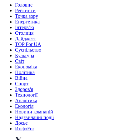
Головне
Рейтинги
Точка зору
Енергетика
Інтерв’ю
Столиця
Дайджест
TOP For UA
Суспiльство
Культура
Світ
Економіка
Політика
Війна
Спорт
Здоров'я
Технології
Аналітика
Екологія
Новини компаній
Надзвичайні події
Досьє
ИнфоFor