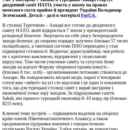
дводенний саміт НАТО, участь у якому на правах
почесного гостя прийме й президент України Володимир
Зеленський. Деталі – далі в матеріалі
ForUA
.
В столиці Туреччини – Анкарі все готове до дводенного
саміту НАТО, який відкриється 7 липня у президентській
резиденції Бештепе. Звертають на себе увагу безпрецедентні
заходи безпеки: до охорони порядку залучено близько 57 тисяч
поліцейських, а тамтешні системи ППО переведені у стан
підвищеної готовності. Водночас держслужбовці, чия робота
не є критично важливою, відправлені у позапланові
відпустки. Тим часом учасники саміту та супутніх йому
заходів на кшталт Форуму оборонної промисловості –
(близько 8 тис. осіб) – організованими потоками стікаються до
Анкари. Як повідомляють місцеві медіа, наразі п’ятизіркові
готелі вже «забиті» на усі сто відсотків і це один із показників
того, що для турецької столиці саміт є вкрай вигідним з
економічної точки зору заходом. За підрахунками газети
Sabah, він принесе турецькій економіці 8–10 млрд лір (близько
$215 млн).
Ключові теми зустрічі — підвищення видатків на оборону
країн-членів Північноатлантичного Альянсу, а також
продовження підтримки воюючої з терористичною
путінською Росією України. З обох питань, як принагідно