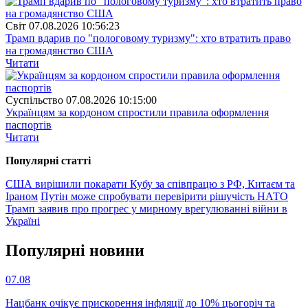
Свiт
07.08.2026 10:56:23
Трамп вдарив по "пологовому туризму": хто втратить право
на громадянство США
Читати
Суспiльство
07.08.2026 10:15:00
Українцям за кордоном спростили правила оформлення
паспортів
Читати
Популярнi статтi
США вирішили покарати Кубу за співпрацю з РФ, Китаєм та
Іраном
Путін може спробувати перевірити рішучість НАТО
Трамп заявив про прогрес у мирному врегулюванні війни в
Україні
Популярнi новини
07.08
Нацбанк очікує прискорення інфляції до 10% цьогоріч та