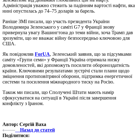
Адміністрація уважно стежить за падінням вартості нафти, яка
нині опустилась до 74–75 доларів за барель.
Раніше ЗМІ писали, що участь президента України
Володимира Зеленського у саміті G7 у Франції знову
привернула увагу Вашингтона до теми війни, хоча Трамп дав
зрозуміти, що не вважає війну безпосередньо ключовою для
США.
Як повідомляв
ForUA
, Зеленський заявив, що за підсумками
саміту «Групи семи» у Франції Україна отримала низку
домовленостей, які допоможуть посилити обороноздатність
країни. Ключовими результатами зустрічі стали плани щодо
зміцнення протиповітряної оборони, підтримка енергетичної
системи та посилення міжнародного тиску на Росію.
Також ми писали, що Сполучені Штати мають намір
сфокусуватися на ситуації в Україні після завершення
конфлікту з Іраном.
Автор: Сергій Ваха
Назад до статей
Поділитися: