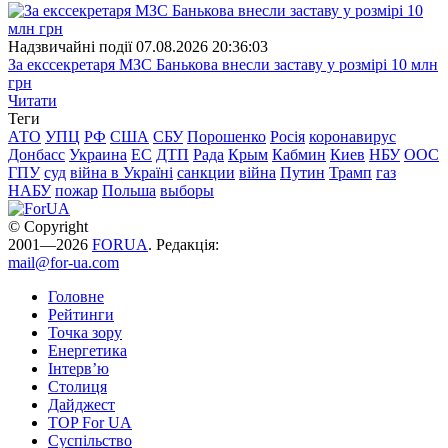
Надзвичайні події
07.08.2026 20:36:03
За екссекретаря МЗС Банькова внесли заставу у розмірі 10 млн
грн
Читати
Теги
АТО
УПЦ
РФ
США
СБУ
Порошенко
Росія
коронавирус
Донбасс
Украина
ЕС
ДТП
Рада
Крым
Кабмин
Киев
НБУ
ООС
ГПУ
суд
війна в Україні
санкции
війна
Путин
Трамп
газ
НАБУ
пожар
Польша
выборы
© Copyright
2001—2026
FORUA
. Редакція:
mail@for-ua.com
Головне
Рейтинги
Точка зору
Енергетика
Інтерв’ю
Столиця
Дайджест
TOP For UA
Суспiльство