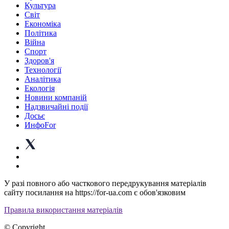
Культура
Світ
Економіка
Політика
Війна
Спорт
Здоров'я
Технології
Аналітика
Екологія
Новини компаній
Надзвичайні події
Досьє
ИнфоFor
У разі повного або часткового передрукування матеріалів
сайту посилання на https://for-ua.com є обов'язковим
Правила використання матеріалів
© Copyright