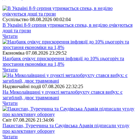
Суспiльство
08.08.2026 00:02:04
В Україні 8-9 серпня утримається спека, в неділю очікуються
дощі та грози
Читати
Економіка
07.08.2026 23:29:52
Нацбанк очікує прискорення інфляції до 10% цьогоріч та
зростання економіки на 1,8%
Читати
Надзвичайні події
07.08.2026 22:32:25
На Миколаївщині у пункті металобрухту стався вибух: є
загиблий, двоє травмовані
Читати
Свiт
07.08.2026 21:34:06
Пакистан, Туреччина та Саудівська Аравія підписали угоду
про колективну оборону
Читати