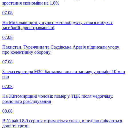
зростання економіки на 1,8%
07.08
На Миколаївщині у пункті металобрухту стався вибух: є
загиблий, двоє травмовані
07.08
Пакистан, Туреччина та Саудівська Аравія підписали угоду
про колективну оборону
07.08
За екссекретаря МЗС Банькова внесли заставу у розмірі 10 млн
грн
07.08
На Житомирщині чоловік помер у ТЦК після медогляду,
розпочато розслідування
08.08
В Україні 8-9 серпня утримається спека, в неділю очікуються
дощі та грози