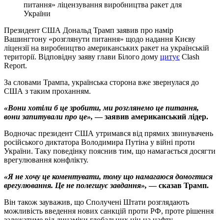
питання» ліцензування виробництва ракет для
України
Президент США Дональд Трамп заявив про намір
Вашингтону «розглянути питання» щодо надання Києву
ліцензії на виробництво американських ракет на українській
території. Відповідну заяву глави Білого дому
цитує
Clash
Report.
За словами Трампа, українська сторона вже звернулася до
США з таким проханням.
«Вони хотіли б це зробити, ми розглянемо це питання,
вони запитували про це»,
— заявив американський лідер.
Водночас президент США утримався від прямих звинувачень
російського диктатора Володимира Путіна у війні проти
України. Таку поведінку пояснив тим, що намагається досягти
врегулювання конфлікту.
«Я не хочу це коментувати, тому що намагаюся домогтися
врегулювання. Це не полегшує завдання»,
— сказав Трамп.
Він також зауважив, що Сполучені Штати розглядають
можливість введення нових санкцій проти РФ, проте рішення
залежатиме від динаміки глобальних цін на нафту.