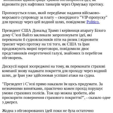
відновити рух нафтових танкерів через Ормузьку протоку.
Пропонується план, який передбачає надання військово-
морського супроводу за плату – своєрідного "VIP-пропуску"
для проходу через цей водний шлях, повідомляє
Politico.
Президент США Дональд Трамп і керівниця апарату Білого
дому С’юзі Вайлз закликали запропонувати ідеї, які
переконали б судновласників піти на ризик і відновити
транзит через протоку на тлі того, як США та Іран
продовжують мирні переговори, повідомили двоє
представників енергетичної галузі, знайомих із перебігом
обговорень.
Дискусії наразі зосереджені на тому, як переконати страхові
компанії знову надавати покриття для проходу через водний
шлях, де Іран уже здійснював успішні атаки на судна.
"Президент і С’юзі прямо наказали їм щось придумати. За
незначними винятками, практично кожен прохід порушує
умови страхових полісів. Тож що можна зробити, аби
прискорити повернення страхового покриття?", - сказало одне
з джерел.
Жодна з обговорюваних ідей поки не була остаточно