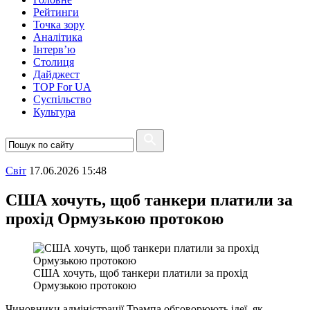
Рейтинги
Точка зору
Аналітика
Інтерв’ю
Столиця
Дайджест
TOP For UA
Суспiльство
Культура
Свiт
17.06.2026 15:48
США хочуть, щоб танкери платили за
прохід Ормузькою протокою
США хочуть, щоб танкери платили за прохід
Ормузькою протокою
Чиновники адміністрації Трампа обговорюють ідеї, як