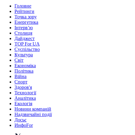
Головне
Рейтинги
Точка зору
Енергетика
Інтерв’ю
Столиця
Дайджест
TOP For UA
Суспiльство
Культура
Світ
Економіка
Політика
Війна
Спорт
Здоров'я
Технології
Аналітика
Екологія
Новини компаній
Надзвичайні події
Досьє
ИнфоFor