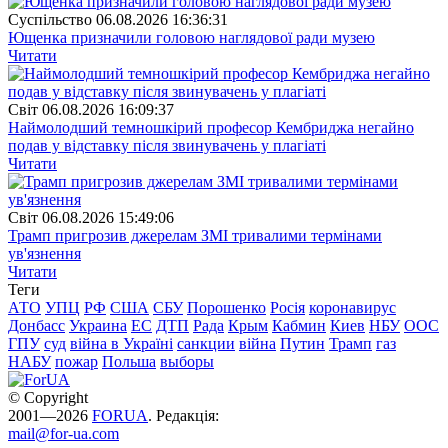
Суспiльство
06.08.2026 16:36:31
Ющенка призначили головою наглядової ради музею
Читати
Свiт
06.08.2026 16:09:37
Наймолодший темношкірий професор Кембриджа негайно
подав у відставку після звинувачень у плагіаті
Читати
Свiт
06.08.2026 15:49:06
Трамп пригрозив джерелам ЗМІ тривалими термінами
ув'язнення
Читати
Теги
АТО
УПЦ
РФ
США
СБУ
Порошенко
Росія
коронавирус
Донбасс
Украина
ЕС
ДТП
Рада
Крым
Кабмин
Киев
НБУ
ООС
ГПУ
суд
війна в Україні
санкции
війна
Путин
Трамп
газ
НАБУ
пожар
Польша
выборы
© Copyright
2001—2026
FORUA
. Редакція:
mail@for-ua.com