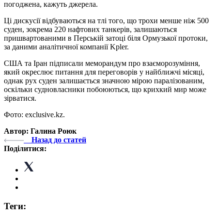
погоджена, кажуть джерела.
Ці дискусії відбуваються на тлі того, що трохи менше ніж 500
суден, зокрема 220 нафтових танкерів, залишаються
пришвартованими в Перській затоці біля Ормузької протоки,
за даними аналітичної компанії Kpler.
США та Іран підписали меморандум про взаєморозуміння,
який окреслює питання для переговорів у найближчі місяці,
однак рух суден залишається значною мірою паралізованим,
оскільки судновласники побоюються, що крихкий мир може
зірватися.
Фото: exclusive.kz.
Автор: Галина Роюк
Назад до статей
Поділитися:
Теги: