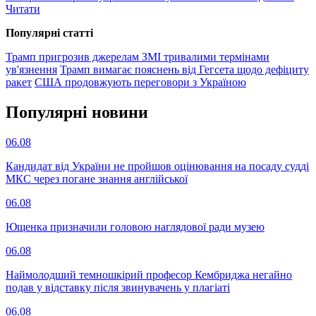
Читати
Популярнi статтi
Трамп пригрозив джерелам ЗМІ тривалими термінами
ув'язнення
Трамп вимагає пояснень від Гегсета щодо дефіциту
ракет
США продовжують переговори з Україною
Популярнi новини
06.08
Кандидат від України не пройшов оцінювання на посаду судді
МКС через погане знання англійської
06.08
Ющенка призначили головою наглядової ради музею
06.08
Наймолодший темношкірий професор Кембриджа негайно
подав у відставку після звинувачень у плагіаті
06.08