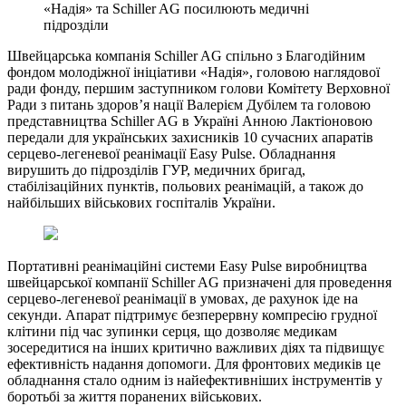
«Надія» та Schiller AG посилюють медичні
підрозділи
Швейцарська компанія Schiller AG спільно з Благодійним
фондом молодіжної ініціативи «Надія», головою наглядової
ради фонду, першим заступником голови Комітету Верховної
Ради з питань здоров’я нації Валерієм Дубілем та головою
представництва Schiller AG в Україні Анною Лактіоновою
передали для українських захисників 10 сучасних апаратів
серцево-легеневої реанімації Easy Pulse. Обладнання
вирушить до підрозділів ГУР, медичних бригад,
стабілізаційних пунктів, польових реанімацій, а також до
найбільших військових госпіталів України.
Портативні реанімаційні системи Easy Pulse виробництва
швейцарської компанії Schiller AG призначені для проведення
серцево-легеневої реанімації в умовах, де рахунок іде на
секунди. Апарат підтримує безперервну компресію грудної
клітини під час зупинки серця, що дозволяє медикам
зосередитися на інших критично важливих діях та підвищує
ефективність надання допомоги. Для фронтових медиків це
обладнання стало одним із найефективніших інструментів у
боротьбі за життя поранених військових.