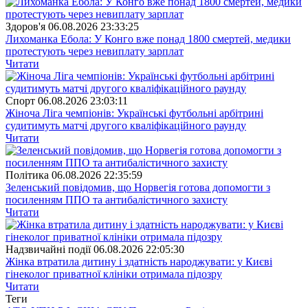
Здоров'я
06.08.2026 23:33:25
Лихоманка Ебола: У Конго вже понад 1800 смертей, медики
протестують через невиплату зарплат
Читати
Спорт
06.08.2026 23:03:11
Жіноча Ліга чемпіонів: Українські футбольні арбітрині
судитимуть матчі другого кваліфікаційного раунду
Читати
Полiтика
06.08.2026 22:35:59
Зеленський повідомив, що Норвегія готова допомогти з
посиленням ППО та антибалістичного захисту
Читати
Надзвичайні події
06.08.2026 22:05:30
Жінка втратила дитину і здатність народжувати: у Києві
гінеколог приватної клініки отримала підозру
Читати
Теги