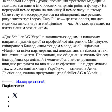
За словами Валерія Дубіля, посилення фронтової медицини
залишається одним із ключових напрямів роботи фонду: «На
передовій немає права на помилку й немає часу на втому.
Саме тому ми зосереджуємося на обладнанні, яке реально
рятує життя тут і зараз. Easy Pulse — це технологія, що дає
медикам шанс виграти найцінніше — час. А отже, дає шанс на
життя нашим захисникам».
«Для Schiller AG Україна залишається одним із ключових
напрямів гуманітарної та професійної підтримки. Ми цінуємо
співпрацю з Благодійним фондом молодіжної ініціативи
«Надія» та всіма партнерами, які допомагають втілювати такі
ініціативи в життя. Переконані, що об’єднання зусиль бізнесу,
благодійних організацій і медичної спільноти дозволяє
швидше реагувати на виклики та ефективніше підтримувати
тих, хто сьогодні захищає Україну», — зазначила Анна
Лактіонова, голова представництва Schiller AG в Україні.
Назад до статей
Поділитися: