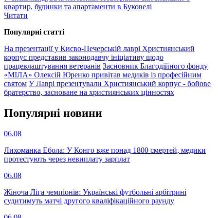
квартир, будинки та апартаменти в Буковелі
Читати
Популярнi статтi
На презентації у Києво-Печерській лаврі Християнський
корпус представив законодавчу ініціативу щодо
працевлаштування ветеранів
Засновник Благодійного фонду
«МІЛА» Олексій Юренко привітав медиків із професійним
святом
У Лаврі презентували Християнський корпус - бойове
братерство, засноване на християнських цінностях
Популярнi новини
06.08
Лихоманка Ебола: У Конго вже понад 1800 смертей, медики
протестують через невиплату зарплат
06.08
Жіноча Ліга чемпіонів: Українські футбольні арбітрині
судитимуть матчі другого кваліфікаційного раунду
06.08