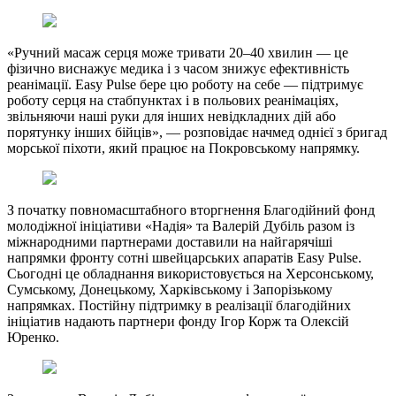
«Ручний масаж серця може тривати 20–40 хвилин — це
фізично виснажує медика і з часом знижує ефективність
реанімації. Easy Pulse бере цю роботу на себе — підтримує
роботу серця на стабпунктах і в польових реанімаціях,
звільняючи наші руки для інших невідкладних дій або
порятунку інших бійців», — розповідає начмед однієї з бригад
морської піхоти, який працює на Покровському напрямку.
З початку повномасштабного вторгнення Благодійний фонд
молодіжної ініціативи «Надія» та Валерій Дубіль разом із
міжнародними партнерами доставили на найгарячіші
напрямки фронту сотні швейцарських апаратів Easy Pulse.
Сьогодні це обладнання використовується на Херсонському,
Сумському, Донецькому, Харківському і Запорізькому
напрямках. Постійну підтримку в реалізації благодійних
ініціатив надають партнери фонду Ігор Корж та Олексій
Юренко.