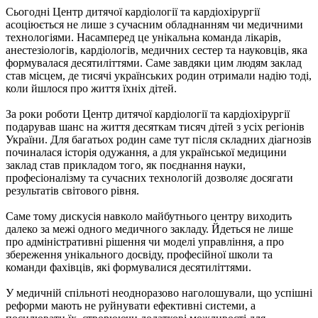
Сьогодні Центр дитячої кардіології та кардіохірургії
асоціюється не лише з сучасним обладнанням чи медичними
технологіями. Насамперед це унікальна команда лікарів,
анестезіологів, кардіологів, медичних сестер та науковців, яка
формувалася десятиліттями. Саме завдяки цим людям заклад
став місцем, де тисячі українських родин отримали надію тоді,
коли йшлося про життя їхніх дітей.
За роки роботи Центр дитячої кардіології та кардіохірургії
подарував шанс на життя десяткам тисяч дітей з усіх регіонів
України. Для багатьох родин саме тут після складних діагнозів
починалася історія одужання, а для української медицини
заклад став прикладом того, як поєднання науки,
професіоналізму та сучасних технологій дозволяє досягати
результатів світового рівня.
Саме тому дискусія навколо майбутнього центру виходить
далеко за межі одного медичного закладу. Йдеться не лише
про адміністративні рішення чи моделі управління, а про
збереження унікального досвіду, професійної школи та
команди фахівців, які формувалися десятиліттями.
У медичній спільноті неодноразово наголошували, що успішні
реформи мають не руйнувати ефективні системи, а