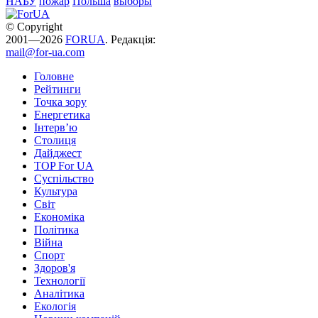
НАБУ
пожар
Польша
выборы
© Copyright
2001—2026
FORUA
. Редакція:
mail@for-ua.com
Головне
Рейтинги
Точка зору
Енергетика
Інтерв’ю
Столиця
Дайджест
TOP For UA
Суспiльство
Культура
Світ
Економіка
Політика
Війна
Спорт
Здоров'я
Технології
Аналітика
Екологія