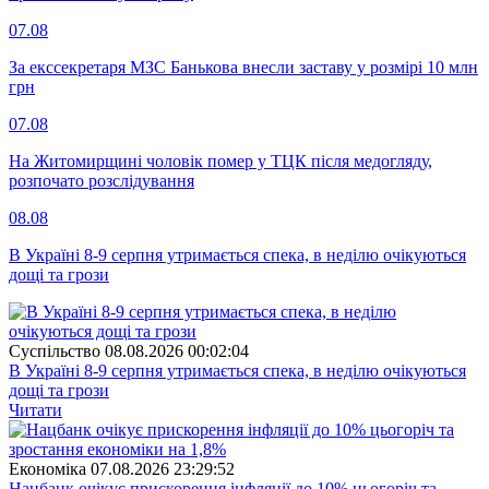
07.08
За екссекретаря МЗС Банькова внесли заставу у розмірі 10 млн
грн
07.08
На Житомирщині чоловік помер у ТЦК після медогляду,
розпочато розслідування
08.08
В Україні 8-9 серпня утримається спека, в неділю очікуються
дощі та грози
Суспiльство
08.08.2026 00:02:04
В Україні 8-9 серпня утримається спека, в неділю очікуються
дощі та грози
Читати
Економіка
07.08.2026 23:29:52
Нацбанк очікує прискорення інфляції до 10% цьогоріч та