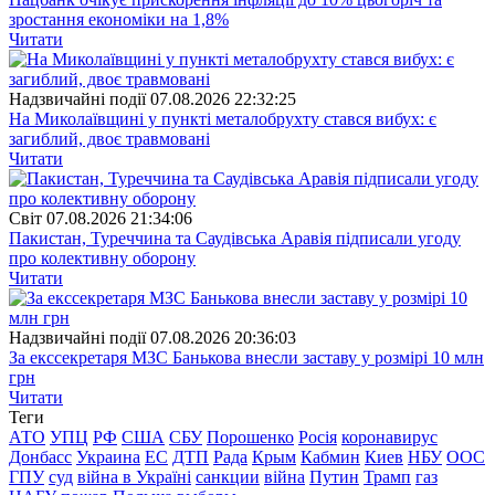
зростання економіки на 1,8%
Читати
Надзвичайні події
07.08.2026 22:32:25
На Миколаївщині у пункті металобрухту стався вибух: є
загиблий, двоє травмовані
Читати
Свiт
07.08.2026 21:34:06
Пакистан, Туреччина та Саудівська Аравія підписали угоду
про колективну оборону
Читати
Надзвичайні події
07.08.2026 20:36:03
За екссекретаря МЗС Банькова внесли заставу у розмірі 10 млн
грн
Читати
Теги
АТО
УПЦ
РФ
США
СБУ
Порошенко
Росія
коронавирус
Донбасс
Украина
ЕС
ДТП
Рада
Крым
Кабмин
Киев
НБУ
ООС
ГПУ
суд
війна в Україні
санкции
війна
Путин
Трамп
газ