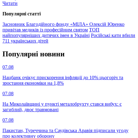
Читати
Популярнi статтi
Засновник Благодійного фонду «МІЛА» Олексій Юренко
привітав медиків із професійним святом
ТОП
найпопулярніших дитячих імен в Україні
Російські кати вбили
711 українських дітей
Популярнi новини
07.08
Нацбанк очікує прискорення інфляції до 10% цьогоріч та
зростання економіки на 1,8%
07.08
На Миколаївщині у пункті металобрухту стався вибух: є
загиблий, двоє травмовані
07.08
Пакистан, Туреччина та Саудівська Аравія підписали угоду
про колективну оборону