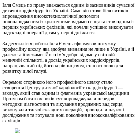
Ілля Ємець по праву вважається одним із засновників сучасної
дитячої кардіохірургії в Україні. Саме він стояв біля витоків
впровадження високотехнологічної допомоги
новонародженим із критичними вадами серця та став одним із
перших українських фахівців, які почали успішно виконувати
надскладні операції дітям у перші дні життя.
За десятиліття роботи Ілля Ємець сформував потужну
професійну школу, яка здобула визнання не лише в Україні, а й
далеко за її межами. Його ім’я добре відоме у світовій
медичній спільноті, а досвід українських кардіохірургів,
напрацьований під його керівництвом, став основою для
розвитку цілої галузі.
Окремою сторінкою його професійного шляху стало
створення Центру дитячої кардіології та кардіохірургії —
закладу, який став одним із флагманів української медицини.
Протягом багатьох років тут впроваджували передові
методики діагностики та лікування вроджених вад серця,
виконували тисячі складних операцій, проводили наукові
дослідження та готували нові покоління висококваліфікованих
фахівців.