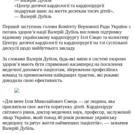
«Центр дитячої кардіології та кардіохірургії
подарував шанс на життя десяткам тисяч дітей»,
— Валерій Дубіль
Перший заступник голови Комітету Верховної Ради України з
питань здоров’я нації Валерій Дубіль висловив підтримку
відомому українському кардіохірургу Іллі Ємцю та колективу
Центру дитячої кардіології та кардіохірургії на тлі суспільної
дискусії щодо майбутнього закладу.
За словами Валерія Дубіля, будь-які зміни в системі охорони
здоров’я мають бути спрямовані насамперед на посилення
медичної допомоги пацієнтам, збереження професійних
команд та примноження найкращих практик, які роками
доводили свою ефективність.
«Для мене Ілля Миколайович Ємець — це людина, яка
присвятила своє життя порятунку дітей. Кардіохірург
світового рівня, доктор медичних наук, професор, заслужений
лікар України, який понад 40 років розвиває українську
медицину та рятує життя найменших пацієнтів», — зазначив
Валерій Дубіль.