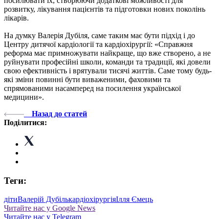
посилювати їх, створюючи додаткові можливості для
розвитку, лікування пацієнтів та підготовки нових поколінь
лікарів.
На думку Валерія Дубіля, саме таким має бути підхід і до
Центру дитячої кардіології та кардіохірургії: «Справжня
реформа має примножувати найкраще, що вже створено, а не
руйнувати професійні школи, команди та традиції, які довели
свою ефективність і врятували тисячі життів. Саме тому будь-
які зміни повинні бути виваженими, фаховими та
спрямованими насамперед на посилення української
медицини».
Назад до статей
Поділитися:
Теги:
діти
Валерій Дубіль
кардіохірургія
Ілля Ємець
Читайте нас у Google News
Читайте нас у Telegram