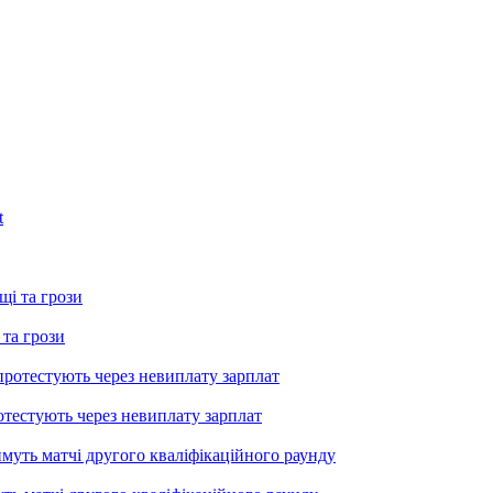
 та грози
тестують через невиплату зарплат