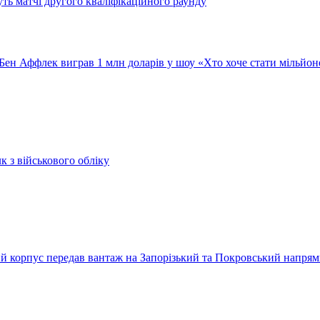
уть матчі другого кваліфікаційного раунду
Бен Аффлек виграв 1 млн доларів у шоу «Хто хоче стати мільйо
к з військового обліку
ький корпус передав вантаж на Запорізький та Покровський напря