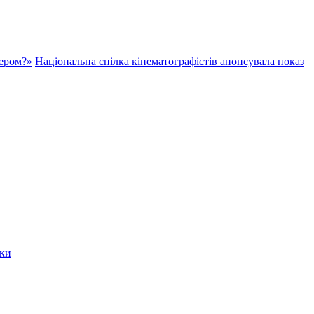
нером?»
Національна спілка кінематографістів анонсувала показ
мки