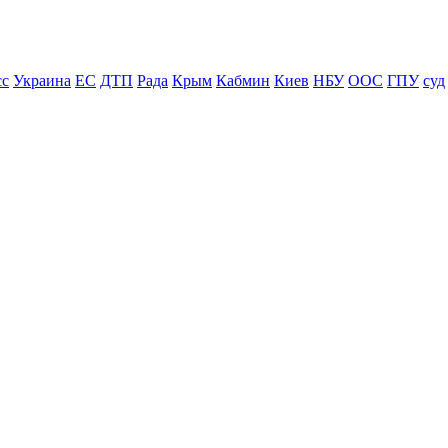
сс
Украина
ЕС
ДТП
Рада
Крым
Кабмин
Киев
НБУ
ООС
ГПУ
суд