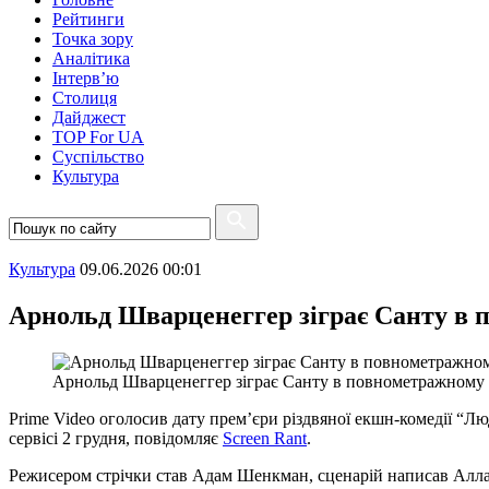
Рейтинги
Точка зору
Аналітика
Інтерв’ю
Столиця
Дайджест
TOP For UA
Суспiльство
Культура
Культура
09.06.2026 00:01
Арнольд Шварценеггер зіграє Санту в 
Арнольд Шварценеггер зіграє Санту в повнометражному 
Prime Video оголосив дату прем’єри різдвяної екшн-комедії “Л
сервісі 2 грудня, повідомляє
Screen Rant
.
Режисером стрічки став Адам Шенкман, сценарій написав Аллан 