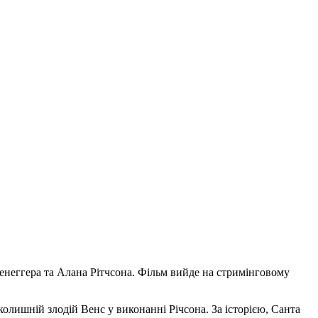
ценеггера та Алана Рітчсона. Фільм вийде на стримінговому
олишній злодій Венс у виконанні Річсона. За історією, Санта