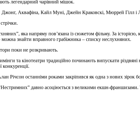
дають легендарний чарівний мішок.
н Джонг, Аквафіна, Кайл Муні, Джейн Краковскі, Мюррей Гілл і 
 стрічки.
ухняних”, яка напряму пов’язана із сюжетом фільму. За історією
но можна знайти вправного грабіжника – списку неслухняних.
втори поки не розкривають.
тримінги та кінотеатри традиційно починають випускати різдвяні
ї конкуренції.
н Річсон останніми роками закріпився як одна з нових зірок бой
“Нестримних” давно асоціюється з великими екшн-франшизами. Те