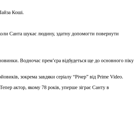
Лайза Коші.
, коли Санта шукає людину, здатну допомогти повернути
 новинки. Водночас прем’єра відбудеться ще до основного піку
овиків, зокрема завдяки серіалу “Річер” від Prime Video.
пер актор, якому 78 років, уперше зіграє Санту в