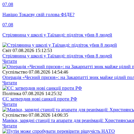
07.08
Навіщо Токаєву свій голова ФІДЕ?
07.08
Стрілянина у школі у Таїланді: підліток убив 8 людей
Свiт
07.08.2026 15:12:53
Стрілянина у школі у Таїланді: підліток убив 8 людей
Читати
Суспiльство
07.08.2026 14:54:46
Операція «Чесний призов»: на Закарпатті зник майже цілий пол
Читати
Полiтика
07.08.2026 14:25:32
ЄС затвердив нові санкції проти РФ
Читати
Суспiльство
07.08.2026 14:06:35
Мавіки, зарядні станції та апарати для реанімації: Християнс
Читати