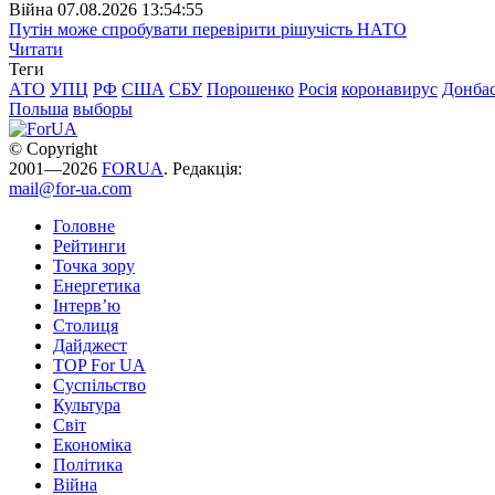
Війна
07.08.2026 13:54:55
Путін може спробувати перевірити рішучість НАТО
Читати
Теги
АТО
УПЦ
РФ
США
СБУ
Порошенко
Росія
коронавирус
Донба
Польша
выборы
© Copyright
2001—2026
FORUA
. Редакція:
mail@for-ua.com
Головне
Рейтинги
Точка зору
Енергетика
Інтерв’ю
Столиця
Дайджест
TOP For UA
Суспiльство
Культура
Світ
Економіка
Політика
Війна