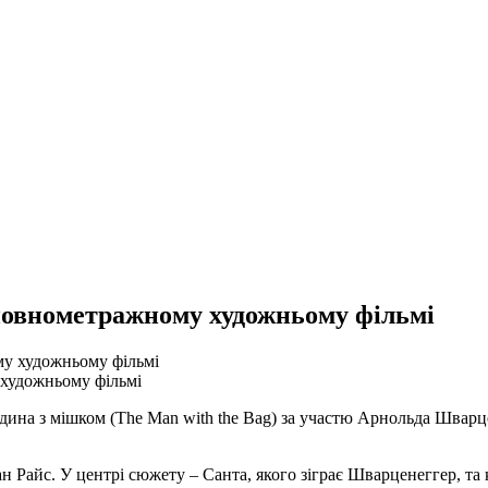
повнометражному художньому фільмі
художньому фільмі
юдина з мішком (The Man with the Bag) за участю Арнольда Швар
Райс. У центрі сюжету – Санта, якого зіграє Шварценеггер, та к