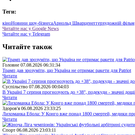
Теги:
кіно
Новини шоу-бізнеса
Арнольд Шварценеггер
художній фільм
Читайте нас у Google News
Читайте нас у Telegram
Читайте також
Головне
07.08.2026 06:31:34
Трамп дав зрозуміти, що Україна не отримає ракети для Patriot
Читати
Суспiльство
07.08.2026 00:04:03
В Україні 7 серпня прогнозують до +38°, подекуди - значні дощі
Читати
Здоров'я
06.08.2026 23:33:25
Лихоманка Ебола: У Конго вже понад 1800 смертей, медики про
Читати
Спорт
06.08.2026 23:03:11