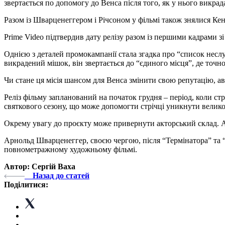
звертається по допомогу до Венса після того, як у нього викра
Разом із Шварценеггером і Річсоном у фільмі також знялися Ке
Prime Video підтвердив дату релізу разом із першими кадрами зі
Однією з деталей промокампанії стала згадка про “список несл
викрадений мішок, він звертається до “єдиного місця”, де точ
Чи стане ця місія шансом для Венса змінити свою репутацію, а
Реліз фільму запланований на початок грудня – період, коли с
святкового сезону, що може допомогти стрічці уникнути велико
Окрему увагу до проєкту може привернути акторський склад. Ала
Арнольд Шварценеггер, своєю чергою, після “Термінатора” та 
повнометражному художньому фільмі.
Автор: Сергій Ваха
Назад до статей
Поділитися: