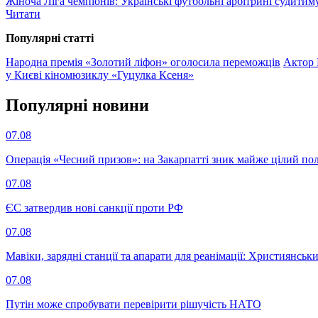
Жіноча Ліга чемпіонів: Українські футбольні арбітрині судитим
Читати
Популярнi статтi
Народна премія «Золотий ліфон» оголосила переможців
Актор 
у Києві кіномюзиклу «Гуцулка Ксеня»
Популярнi новини
07.08
Операція «Чесний призов»: на Закарпатті зник майже цілий пол
07.08
ЄС затвердив нові санкції проти РФ
07.08
Мавіки, зарядні станції та апарати для реанімації: Християнс
07.08
Путін може спробувати перевірити рішучість НАТО