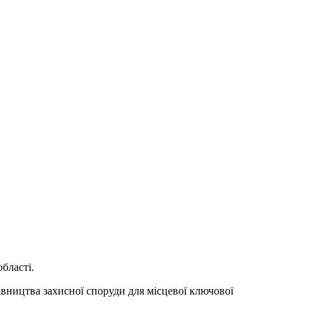
бласті.
івництва захисної споруди для місцевої ключової