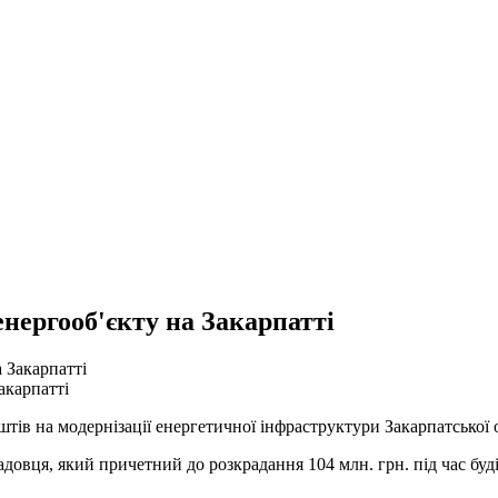
енергооб'єкту на Закарпатті
акарпатті
в на модернізації енергетичної інфраструктури Закарпатської о
довця, який причетний до розкрадання 104 млн. грн. під час буд