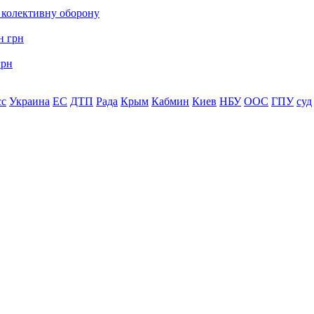
о колективну оборону
грн
сс
Украина
ЕС
ДТП
Рада
Крым
Кабмин
Киев
НБУ
ООС
ГПУ
суд