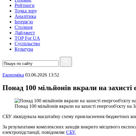
Рейтинги
Точка зору
Аналітика
Інтерв’ю
Столиця
Дайджест
TOP For UA
Суспiльство
Культура
Економіка
03.06.2026 13:52
Понад 100 мільйонів вкрали на захисті 
Понад 100 мільйонів вкрали на захисті енергооб'єкту на З
СБУ ліквідувала масштабну схему привласнення бюджетних кошті
За результатами комплексних заходів викрито місцевого експоса
електропідстанції, повідомляє
СБУ.