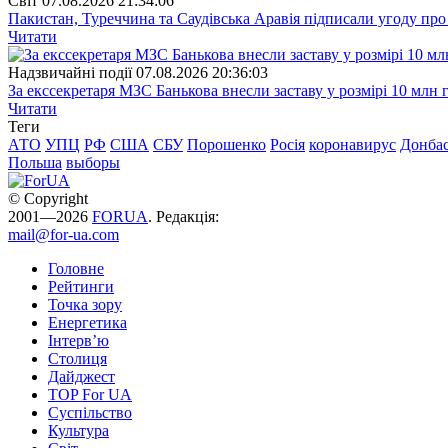
Свiт
07.08.2026 21:34:06
Пакистан, Туреччина та Саудівська Аравія підписали угоду пр
Читати
Надзвичайні події
07.08.2026 20:36:03
За екссекретаря МЗС Банькова внесли заставу у розмірі 10 млн 
Читати
Теги
АТО
УПЦ
РФ
США
СБУ
Порошенко
Росія
коронавирус
Донба
Польша
выборы
© Copyright
2001—2026
FORUA
. Редакція:
mail@for-ua.com
Головне
Рейтинги
Точка зору
Енергетика
Інтерв’ю
Столиця
Дайджест
TOP For UA
Суспiльство
Культура