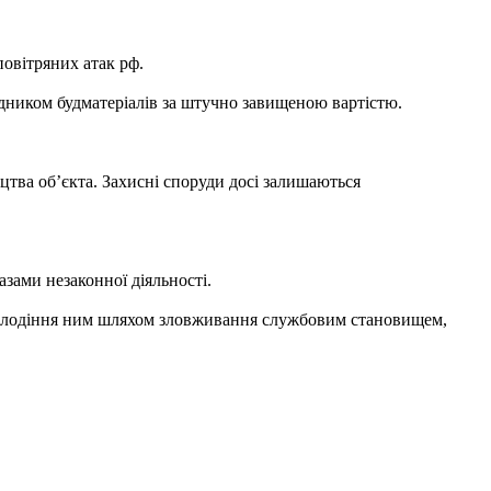
повітряних атак рф.
ядником будматеріалів за штучно завищеною вартістю.
тва об’єкта. Захисні споруди досі залишаються
зами незаконної діяльності.
заволодіння ним шляхом зловживання службовим становищем,