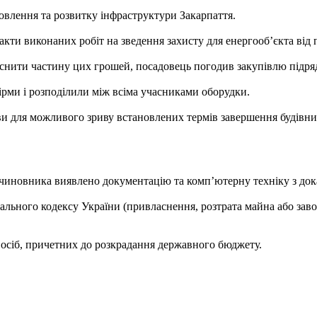
овлення та розвитку інфраструктури Закарпаття.
акти виконаних робіт на зведення захисту для енергооб’єкта від 
ласнити частину цих грошей, посадовець погодив закупівлю підр
ірми і розподілили між всіма учасниками оборудки.
и для можливого зриву встановлених термів завершення будівниц
чиновника виявлено документацію та комп’ютерну техніку з дока
мінального кодексу України (привласнення, розтрата майна або 
х осіб, причетних до розкрадання державного бюджету.