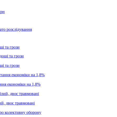
грн
ато розслідування
щі та грози
щі та грози
ання економіки на 1,8%
ий, двоє травмовані