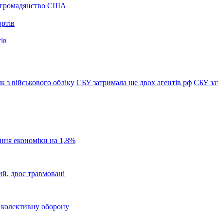
а громадянство США
ів
к з військового обліку
СБУ затримала ще двох агентів рф
СБУ за
ання економіки на 1,8%
ий, двоє травмовані
о колективну оборону