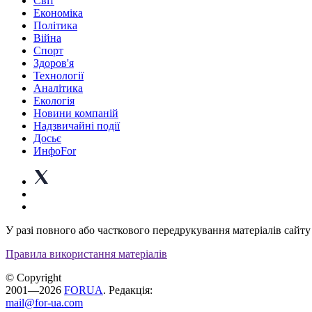
Світ
Економіка
Політика
Війна
Спорт
Здоров'я
Технології
Аналітика
Екологія
Новини компаній
Надзвичайні події
Досьє
ИнфоFor
У разі повного або часткового передрукування матеріалів сайту 
Правила використання матеріалів
© Copyright
2001—2026
FORUA
. Редакція:
mail@for-ua.com