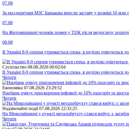
07.08
За екссекретаря МЗС Банькова внесли заставу у розмірі 10 млн 
07.08
На Житомирщині чоловік помер у ТЦК після медогляду, розпоч
08.08
В Україні 8-9 серпня утримається спека, в неділю очікуються до
Суспiльство
08.08.2026 00:02:04
В Україні 8-9 серпня утримається спека, в неділю очікуються до
Читати
Економіка
07.08.2026 23:29:52
Нацбанк очікує прискорення інфляції до 10% цьогоріч та зрост
Читати
Надзвичайні події
07.08.2026 22:32:25
На Миколаївщині у пункті металобрухту стався вибух: є загибл
Читати