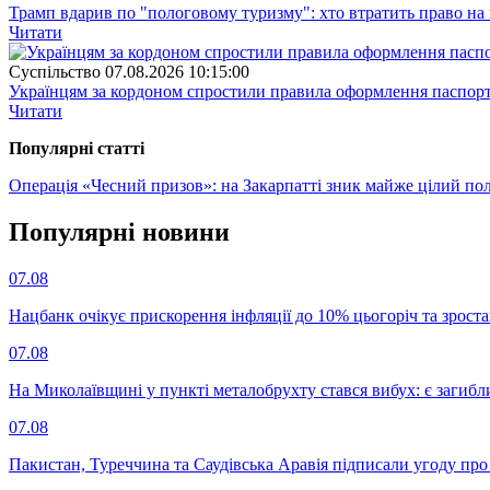
Трамп вдарив по "пологовому туризму": хто втратить право н
Читати
Суспiльство
07.08.2026 10:15:00
Українцям за кордоном спростили правила оформлення паспорт
Читати
Популярнi статтi
Операція «Чесний призов»: на Закарпатті зник майже цілий пол
Популярнi новини
07.08
Нацбанк очікує прискорення інфляції до 10% цьогоріч та зрост
07.08
На Миколаївщині у пункті металобрухту стався вибух: є загибл
07.08
Пакистан, Туреччина та Саудівська Аравія підписали угоду пр