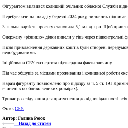
Фігурантом виявився колишній очільник обласної Служби відн
Перебуваючи на посаді у березні 2024 року, чиновник підписав 
Загальна вартість проєкту становила 5,1 млрд. грн. Щоб прив
Одержану «різницю» ділки вивели у тінь через підконтрольні ф
Після привласнення державних коштів були створені передумов
недобудованими.
Ініційована СБУ експертиза підтвердила факти злочину.
Під час обшуків за місцями проживання і колишньої роботи екс
Наразі фігуранту повідомлено про підозру за ч. 5 ст. 191 Кри
вчинені в особливо великих розмірах).
Триває розслідування для притягнення до відповідальності всі
Фото:
СБУ.
Автор: Галина Роюк
Назад до статей