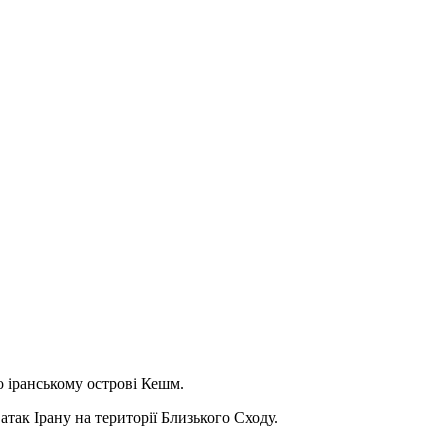
о іранському острові Кешм.
атак Ірану на території Близького Сходу.