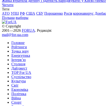
Жінка втратила дитину і здатність народжувати: у Києві гінеко
Читати
Теги
АТО
УПЦ
РФ
США
СБУ
Порошенко
Росія
коронавирус
Донба
Польша
выборы
© Copyright
2001—2026
FORUA
. Редакція:
mail@for-ua.com
Головне
Рейтинги
Точка зору
Енергетика
Інтерв’ю
Столиця
Дайджест
TOP For UA
Суспiльство
Культура
Світ
Економіка
Політика
Війна
Спорт