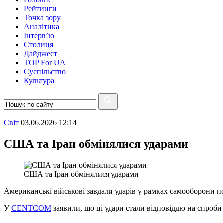
Рейтинги
Точка зору
Аналітика
Інтерв’ю
Столиця
Дайджест
TOP For UA
Суспiльство
Культура
Свiт
03.06.2026 12:14
США та Іран обмінялися ударами
США та Іран обмінялися ударами
Американські військові завдали ударів у рамках самооборони п
У
CENTCOM
заявили, що ці удари стали відповіддю на спроби 