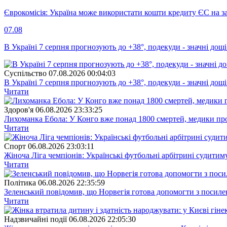
Єврокомісія: Україна може використати кошти кредиту ЄС на за
07.08
В Україні 7 серпня прогнозують до +38°, подекуди - значні дощі
Суспiльство
07.08.2026 00:04:03
В Україні 7 серпня прогнозують до +38°, подекуди - значні дощі
Читати
Здоров'я
06.08.2026 23:33:25
Лихоманка Ебола: У Конго вже понад 1800 смертей, медики про
Читати
Спорт
06.08.2026 23:03:11
Жіноча Ліга чемпіонів: Українські футбольні арбітрині судитим
Читати
Полiтика
06.08.2026 22:35:59
Зеленський повідомив, що Норвегія готова допомогти з посил
Читати
Надзвичайні події
06.08.2026 22:05:30