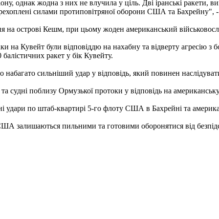
гіону, однак жодна з них не влучила у ціль. Дві іранські ракети, в
о перехоплені силами протиповітряної оборони США та Бахрейну"
я на острові Кешм, при цьому жоден американський військовос
аки на Кувейт були відповіддю на нахабну та відверту агресію з
балістичних ракет у бік Кувейту.
о набагато сильніший удар у відповідь, який повинен наслідуват
і та судні поблизу Ормузької протоки у відповідь на американськ
 удари по штаб-квартирі 5-го флоту США в Бахрейні та американс
и США залишаються пильними та готовими оборонятися від безпідс