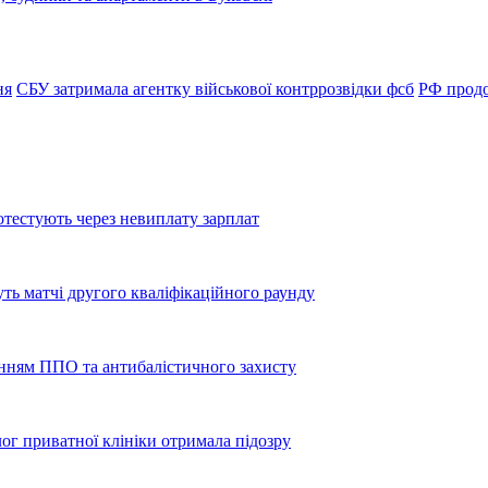
ня
СБУ затримала агентку військової контррозвідки фсб
РФ продо
тестують через невиплату зарплат
уть матчі другого кваліфікаційного раунду
енням ППО та антибалістичного захисту
лог приватної клініки отримала підозру