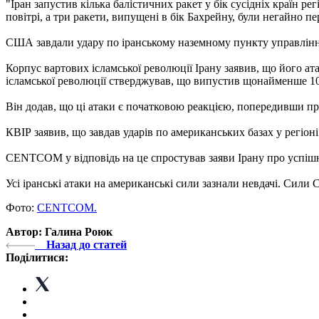
"Іран запустив кілька балістичних ракет у бік сусідніх країн ре
повітрі, а три ракети, випущені в бік Бахрейну, були негайн
США завдали удару по іранському наземному пункту управлінн
Корпус вартових ісламської революції Ірану заявив, що його ат
ісламської революції стверджував, що випустив щонайменше 10 
Він додав, що ці атаки є початковою реакцією, попередивши пр
КВІР заявив, що завдав ударів по американських базах у регіон
CENTCOM у відповідь на це спростував заяви Ірану про успішні
Усі іранські атаки на американські сили зазнали невдачі. Сил
Фото:
CENTCOM.
Автор: Галина Роюк
Назад до статей
Поділитися: