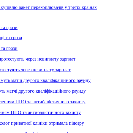
купівлю ракет-перехоплювачів у третіх країнах
 та грози
 та грози
тестують через невиплату зарплат
уть матчі другого кваліфікаційного раунду
енням ППО та антибалістичного захисту