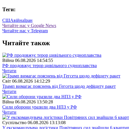
Теги:
США
війна
Іран
Читайте нас у Google News
Читайте нас у Telegram
Читайте також
Війна
06.08.2026 14:54:55
РФ продовжує терор цивільного судноплавства
Читати
Свiт
06.08.2026 14:12:29
Трамп вимагає пояснень від Гегсета щодо дефіциту ракет
Читати
Війна
06.08.2026 13:50:28
Сили оборони уразили два НПЗ у РФ
Читати
Суспiльство
06.08.2026 13:13:08
У екскомандувача логістики Повітряних сил знайшли 6 квартир