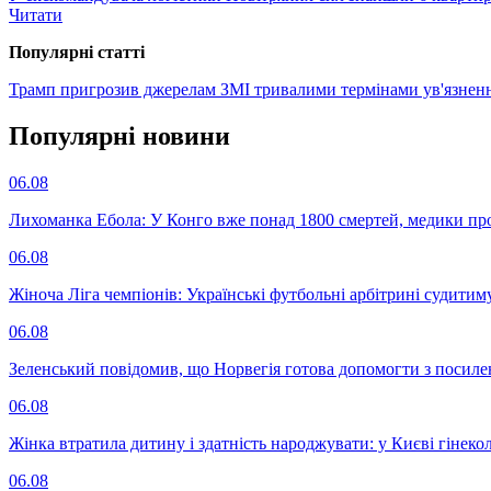
Читати
Популярнi статтi
Трамп пригрозив джерелам ЗМІ тривалими термінами ув'язнен
Популярнi новини
06.08
Лихоманка Ебола: У Конго вже понад 1800 смертей, медики про
06.08
Жіноча Ліга чемпіонів: Українські футбольні арбітрині судитим
06.08
Зеленський повідомив, що Норвегія готова допомогти з посил
06.08
Жінка втратила дитину і здатність народжувати: у Києві гінеко
06.08